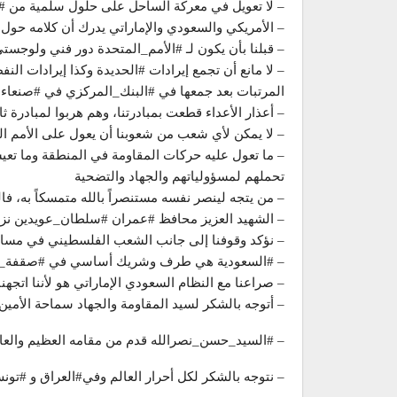
– لا تعويل في معركة الساحل على حلول سلمية من #ا
– الأمريكي والسعودي والإماراتي يدرك أن كلامه حول 
– قبلنا بأن يكون لـ #الأمم_المتحدة دور فني ولوجست
– لا مانع أن تجمع إيرادات #الحديدة وكذا إيرادات 
المرتبات بعد جمعها في #البنك_المركزي في #صنعاء
– أعذار الأعداء قطعت بمبادرتنا، وهم هربوا لمبادرة ثا
– لا يمكن لأي شعب من شعوبنا أن يعول على الأمم ال
– ما تعول عليه حركات المقاومة في المنطقة وما تعيش
تحملهم لمسؤولياتهم والجهاد والتضحية
– من يتجه لينصر نفسه مستنصراً بالله متمسكاً به، فالل
– الشهيد العزيز محافظ #عمران #سلطان_عويدين نز
– نؤكد وقوفنا إلى جانب الشعب الفلسطيني في مسا
– #السعودية هي طرف وشريك أساسي في #صقفة_الق
– صراعنا مع النظام السعودي الإماراتي هو لأننا اتجهنا
– أتوجه بالشكر لسيد المقاومة والجهاد سماحة الأمي
– #السيد_حسن_نصرالله قدم من مقامه العظيم والعا
– نتوجه بالشكر لكل أحرار العالم وفي#العراق و #تون