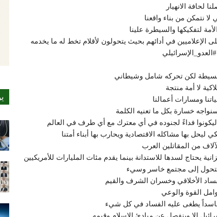
ا لحافة الانهيار
ا نتمكن من بناء واقعنا
مة لتفكيكها والسيطرة علينا
ى الإعلاميين في أدائهم بحيث يتحولون لأقلام تخط له ما يخدمه
#العدو_الإسرائيلي
 وبسيطة لكن تحركه شامل وشيطاني
كية لا أمة منتجة
ي
تنا ومسارات أعمالنا
سنواجه خسارة بكل ما تعنيه الكلمة
مة ليكونوا فداءً لجنوده في أي معترك مع أي طرف في العالم
كي ليحل بها مشاكله الاقتصادية ويحارب بها أبناء أمتنا
لاف من المقاتلين العرب
ية يحتاج لسدها للاستدانة بينما يقدم مئات المليارات للأمريكيين
سنتحول إلى مجتمع خاسر وسيء
لفساد الأخلاقي وخسران الشرف والقيم
وامل القوة والوعي
 فاسداً يطغى عليه الفساد في كل شيء
إسرائيل إلا وينفصل عن مبادئ الإسلام وقيمه