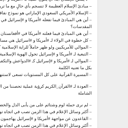
– مبادئ الإسلام العظيمة لا تنسجم بأي حالٍ مع ما تري
– الإسلام الأمريكي السعودي الإماراتي هو نموذج 
– أين هي المبادئ فيما تفعله #أمريكا و #إسرائيل ف
المقدسات؟
– أين هي المبادئ فيما فعلته #أمريكا في #أفغانستان و
– كل خطوة في الولاء لـ #أمريكا و #اسرائيل هي مساف
– الموالي للأمريكيين ولو ظهر حاملاً للراية الإسلامية
– التبعية لـ #أمريكا و #إسرائيل تحول الهوية الإسلام
– الموالي لـ #أمريكا و #إسرائيل كـ #الدواعش والتك
بكل ما تعنيه الكلمة
– المسيرة القرآنية على كل المستويات تسعى لاستنهاض
– العودة لـ #القرآن_الكريم كرؤية عملية تحصننا من ا
الشاملة
– لم نرى حملة لوم وشتائم على من يأبى الذل والخضو
– أكثر وسائل الإعلام في هذا الزمن تصب في اتجاه توج
– القاعدون عن مواجهة #أمريكا و #إسرائيل يهاجمون 
– أكثر وسائل الإعلام في هذا الزمن تصب في اتجاه توج