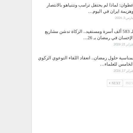
طوان: لماذا لم يحتفل ترامب ونتنياهو بالانتصار
هزيمة ايران في اليوم…
ارس 3, 2026
لـ 583 ألف أسرة ومستفيد.. الزكاة تدشن مشاريع
لإحسان في رمضان بـ 26…
براير 21, 2026
مناسبة حلول رمضان.. انعقاد اللقاء التوعوي الزكوي
لخامس للعلماء…
براير 17, 2026
NEXT