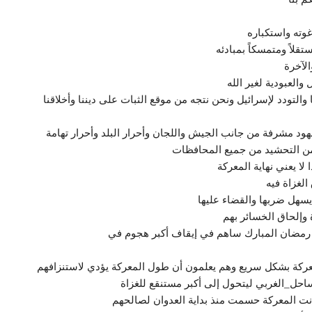
وته واستكباره
قلاً ومتمسكاً بمبادئه
الآخرة
والعبودية لغير الله
ا والتودد لإسرائيل ونحن نتجه من موقع الثبات على ديننا وأخلاقنا
هود مشرفة من جانب الجيش واللجان وأحرار البلد وأحرار تهامة
من التحشيد من جميع المحافظات
ا يعني نهاية المعركة
لغزاة فيه
يسهل ضربها والقضاء عليها
وإلحاق الخسائر بهم
 رمضان المبارك ساهم في إيقاف أكبر هجوم في
كة بشكل سريع وهم يعلمون أن طول المعركة يؤدي لاستنزافهم
حل_الغربي ليتحول إلى أكبر مستنقع للغزاة
كانت المعركة حسمت منذ بداية العدوان لصالحهم