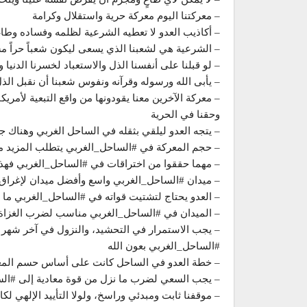
– معركتنا اليوم معركة حرية واستقلال وكرامة
– أكاذيب العدو لا تعطيه الشرعية لظلمه وفساده وطاغ
– الشرعية هي لشعبنا الذي يسعى ليكون شعباً حراً مست
– لو قبلنا على أنفسنا الذل والاستعباد لخسرنا الدنيا و
– يأبى الله ورسوله وقرآنه ونفوس شعبنا أن نقبل الذل 
– معركة الآخرين معنا يقودونها من واقع التبعية لأمريك
وحقنا في الحرية
– يتجه العدو ليلقي بثقله في الساحل الغربي وهناك ج
– حجم المعركة في #الساحل_الغربي يتطلب المزيد 
– مهما حققوا من اختراقات في #الساحل_الغربي فهذا ل
– ميدان #الساحل_الغربي واسع وأفضل ميدان لإغراق ا
– العدو يحتاج لتشتيت قواته في #الساحل_الغربي ما 
– الميدان في #الساحل_الغربي مناسب لضرب الغزاة 
– يجب الاستمرار في التحشيد، والنزول في آخر شهر
#الساحل_الغربي بعون الله
– خطة العدو في الساحل كانت على أساس حسم المعر
– يجب السعي لضرب ما نزل من قوة معادية إلى #السا
– موقفنا ثابت ومبدئي وراسخ، ولولا التأييد الإلهي ل