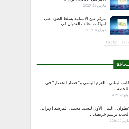
مارس 26, 2025
مركز عين الإنسانية يسلط الضوء على
انتهاكات تحالف العدوان في…
فبراير 4, 2025
NEXT
حافة
اتب لبناني : العزم اليمني و”حصار الحصار” في
للحظة…
وليو 23, 2026
طوان : البيان الأول للسيد مجتبى المرشد الإيراني
لجديد يرسم خريطة…
ارس 12, 2026