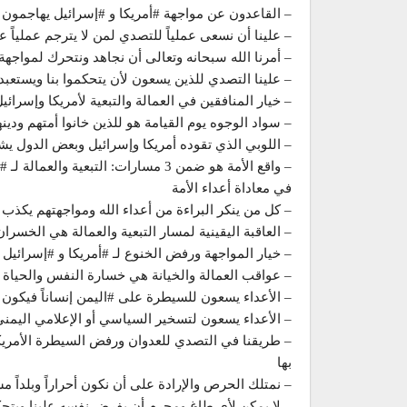
– القاعدون عن مواجهة #أمريكا و #إسرائيل يهاجمون 
– علينا أن نسعى عملياً للتصدي لمن لا يترجم عملياً ع
– أمرنا الله سبحانه وتعالى أن نجاهد ونتحرك لمواجهة 
– علينا التصدي للذين يسعون لأن يتحكموا بنا ويستعبدون
– خيار المنافقين في العمالة والتبعية لأمريكا وإسرائيل
– سواد الوجوه يوم القيامة هو للذين خانوا أمتهم ودين
– اللوبي الذي تقوده أمريكا وإسرائيل وبعض الدول ي
– واقع الأمة هو ضمن 3 مسارات: التبع
في معاداة أعداء الأمة
– كل من ينكر البراءة من أعداء الله ومواجهتهم يكذب
– العاقبة اليقينية لمسار التبعية والعمالة هي الخسران
– خيار المواجهة ورفض الخنوع لـ #أمريكا و #إسرائي
– عواقب العمالة والخيانة هي خسارة النفس والحياة لص
– الأعداء يسعون للسيطرة على #اليمن إنساناً فيكون 
– الأعداء يسعون لتسخير السياسي أو الإعلامي اليمن
– طريقنا في التصدي للعدوان ورفض السيطرة الأمريكي
بها
– نمتلك الحرص والإرادة على أن نكون أحراراً وبلداً مس
– لا يمكن لأي طاغٍ ومجرم أن يفرض نفسه علينا ويتحك