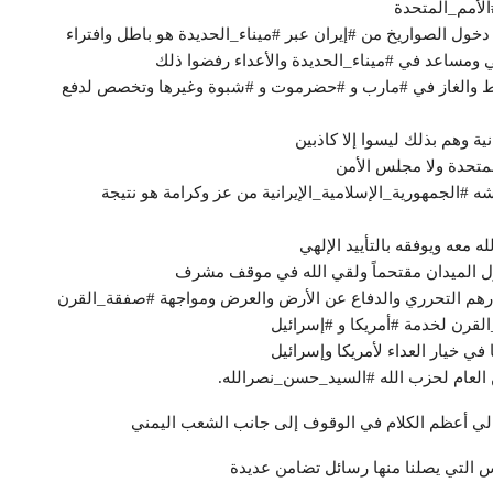
لأمم_المتحدة
دخول الصواريخ من #إيران عبر #ميناء_الحديدة هو باطل وافتراء
ي ومساعد في #ميناء_الحديدة والأعداء رفضوا ذلك
النفط والغاز في #مارب و #حضرموت و #شبوة وغيرها وتخصص لدفع
نية وهم بذلك ليسوا إلا كاذبين
متحدة ولا مجلس الأمن
ه #الجمهورية_الإسلامية_الإيرانية من عز وكرامة هو نتيجة
ه معه ويوفقه بالتأييد الإلهي
ل الميدان مقتحماً ولقي الله في موقف مشرف
رهم التحرري والدفاع عن الأرض والعرض ومواجهة #صفقة_القرن
رن لخدمة #أمريكا و #إسرائيل
 في خيار العداء لأمريكا وإسرائيل
ن العام لحزب الله #السيد_حسن_نصرالله.
لي أعظم الكلام في الوقوف إلى جانب الشعب اليمني
س التي يصلنا منها رسائل تضامن عديدة