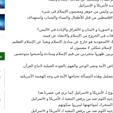
ده #أمريكا و #إسرائيل
نفاقي وليس من جوهر ومضمون الإسلام في شيء
ي #فلسطين من قتل للأطفال والنساء والشباب واستهداف
 #سوريا و #لبنان و #العراق والإبادة في #اليمن؟
ات في الخروج من الإسلام والابتعاد عن قيمه
PREV
 كـ #السعودية هو خارج عن مبادئ الإسلام وبعيدٌ عن الإسلام العظيم
ية لإسلام شكلي لا مضمون له
فيريين ظهروا متجردين من قيم الإسلام ومبادئه وأصبحوا متوحشين
ص
 الأمة ونشر الوعي والفهم بالعودة العملية لاتباع القرآن
ك
لتضليل وهذه المسألة تحتاجها الأمة في وجه الهجمة الأمريكية
ا
ي
ع لـ #أمريكا و #اسرائيل كما نرى في عصرنا هذا
ع
يه اللوم ضد من يرفض التبعية لـ #أمريكا و #اسرائيل
ا
المتحرك لمواجهتها ليبرروا سكوتهم
م
يه اللوم ضد من يرفض التبعية لـ #أمريكا و #اسرائيل