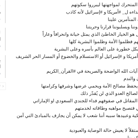
المتحرك لمواجهتها ليبرروا سكوتهم
ع
و
داءه ل_ #أمريكا و #إسرائيل لأنه كاذب
م
المتآمرين علينا
نا ويسلبوننا قرارنا وحريتنا
 هو الخيار الخاطئ الذي يمثل خيانة وانحرافاً وعاراً
ا
هم فظلموا الأمة وظلموا البشرية كلها
ف
شكل خطورة على العالم بأسره وعلى البشرية
ية والعمالة لـ #أمريكا و #إسرائيل أو الاستسلام والخضوع أو المسار الحر الشريف
ب
ا
 آيات الله الواضحة والصريحة في #القرآن_الكريم
ف
 والندم
ل يحفظ مصالح الأمة ويحمي عرضها وشرفها وكرامتها
PREV
الح العدو الذي لن يُقدّر ذلك
المقاتل في صفوفهم فداء للجندي السعودي او الإماراتي
ي فتصبح مواهبه وطاقاته لخدمتهم
ة وعبيدها سببه أننا شعب لا يمكن أن يجازف بالمبادئ التي آمن
تقلاً لا يعيش حالة الوصاية والعبودية
م بنا