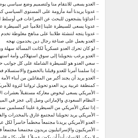
– العدو يسعى للانتقام منا ولتصميم وضع سياسي يوصلن
– عدونا يريدنا أمة مأزومة على المستوى السياسي كي ل
– أعداؤنا يشجعون للبحث عن الصراعات في أوسلط الأ
– عدونا يسعى للسيطرة علينا إعلامياً عبر السيطرة عل
– عدونا يتجه لتنشئة طلابنا على مناهج مغلوطة تخدم 
– العدو يعمل على صناعة رجال دين يخدمون نهجه
– لو كان تحرك العدو عسكرياً لكانت المسألة سهلة
– العدو يرغب بتحويلنا إلى سوق استهلاكي وأمة استهلا
– سعي العدو هو للسيطرة الشاملة على كل جوانب حيا
– إذا سلمنا أمرنا للعدو وقبلنا بالخضوع والاستسلام ف
– العدو يريد أن يجند أكبر من المقاتلين من أبناء الأ
– كمنطقة عربية يريد العدو تحويل ثرواتنا لثروة للأمري
– الأمريكي يسعى ليخوض معاركه مستقبلاً بعشرات الآ
– النظام السعودي والإماراتي وصل إلى عجز في الميزان
– إذا تمكن الأمريكي من السيطرة علينا كمسلمين 
– الأمريكي يريد تحويلنا لمجتمع غارق بالمخدرات وا
– العدو الأمريكي يريدنا مجتمعاً محطماً خاسراً لكل ع
– الأمريكيون والإسرائيليون يريدون مجتمعنا مجتمعاً
– لا يمكن للإنسان أبداً أن يكون عميلاً لـ #أمريكا و #