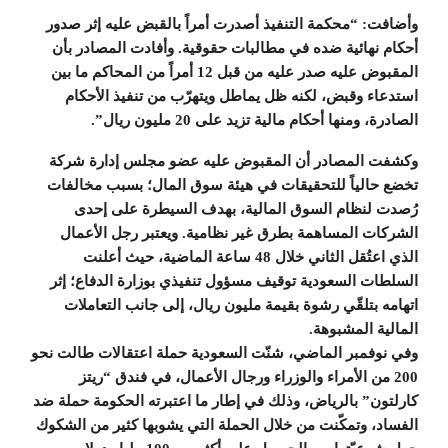
وأضافت: “محكمة التنفيذ أصدرت أمراً بالقبض عليه إثر صدور
أحكام نهائية ضده في مطالبات حقوقية. وأفادت المصادر بأن
المقبوض عليه صدر عليه من قبل 12 أمراً من المحاكم ما بين
استدعاء وقبض، لكنه ظل يماطل ويتهرّب من تنفيذ الأحكام
الصادرة، ومنها أحكام مالية تزيد على 20 مليون ريال”.
وكشفت المصادر أن المقبوض عليه عضو مجلس إدارة شركة
تخضع حالياً للتحقيقات في هيئة سوق المال؛ بسبب مخالفات
رُصدت لنظام السوق المالية، بهدف السيطرة على إحدى
الشركات المساهمة بطرق غير نظامية. ويعتبر رجل الأعمال
الذي اعتُقل الثاني خلال 48 ساعة الماضية، حيث أعلنت
السلطات السعودية توقيف مسؤول تنفيذي بوزارة الدفاع؛ إثر
اتهامه بتلقّي رشوة بقيمة مليون ريال، إلى جانب التعاملات
المالية المشبوهة.
وفي نوفمبر الماضي، شنّت السعودية حملة اعتقالات طالت نحو
200 من الأمراء والوزراء ورجال الأعمال، في فندق “ريتز
كارلتون” بالرياض، وذلك في إطار ما اعتبرته الحكومة حملة ضد
الفساد، وتمكّنت من خلال الحملة التي يشوبها كثير من الشكوك