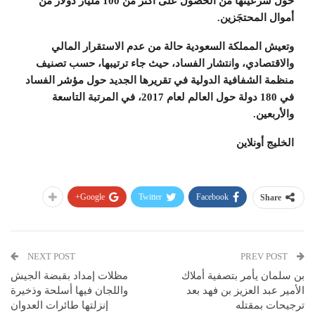
حول شرعيّتها من الحصول على أكثر من 100 مليار دولار من
أموال المحتجَزين.
وتعيش المملكة السعودية حالة من عدم الاستقرار المالي
والاقتصادي، وانتشار الفساد، حيث جاء ترتيبها، حسب تصنيف
منظمة الشفافية الدولية في تقريرها الجديد حول مؤشر الفساد
في 180 دولة حول العالم لعام 2017، في المرتبة التاسعة
والأربعين.
الخليج أونلاين
Google+
Twitter
Facebook
Share
NEXT POST
PREV POST
بن سلمان يأمر بتصفية أملاك
مظلات إمداد بقبضة الجيش
الأمير عبد العزيز بن فهد بعد
واللجان فيها أسلحة وذخيرة
ترجيحات بمقتله
إنزلتها طائرات العدوان