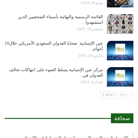
يوليو 28, 2026
القائمة الرسمية والنهائية بأسماء الصحفيين الذين
استشهدوا…
سبتمبر 14, 2025
عين الإنسانية: ضحايا العدوان السعودي الأمريكي خلال10
أعوام…
مارس 26, 2025
مركز عين الإنسانية يسلط الضوء على انتهاكات تحالف
العدوان في…
فبراير 4, 2025
NEXT
PREV
صحافة
كاتب لبناني : العزم اليمني و”حصار الحصار” في اللحظة…