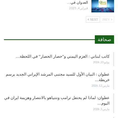
العدوان في…
فبراير 4, 2025
NEXT
PREV
صحافة
كاتب لبناني : العزم اليمني و”حصار الحصار” في اللحظة…
يوليو 23, 2026
عطوان : البيان الأول للسيد مجتبى المرشد الإيراني الجديد يرسم
خريطة…
مارس 12, 2026
عطوان: لماذا لم يحتفل ترامب ونتنياهو بالانتصار وهزيمة ايران في
اليوم…
مارس 3, 2026