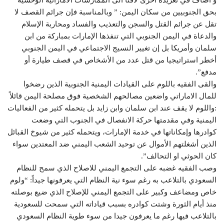
بحق الجنوبيين من سكان اليمن: ” وبالمناسبة فإن جرائم القصف لا
تقل عن جرائم القتل والسجن والتعذيب والفساد ومحاربة الإسلام
والدعاة في اليمن الجنوبي التي تنفذها الإمارات بمباركة من ابن
سلمان وأمريكا بل إن تغيير النسيج الاجتماعي في اليمن الجنوبي
أخطر استراتيجيا من قتل عدد من الأشخاص في قصف طيارة أو
مدفع”.
والقى الفقيه باللوم على القيادات اليمنية الجنوبية الذين رضخوا
للمال الاماراتي واضعين مصالحهم الشخصية فوق مصلحة اليمن قائلاً
:واللوم لا يقف عند ابن سلمان وابن زايد بل يتحمله كثير من الفعاليات
اليمنية وفي مقدمتها حركة الانفصال في الجنوب التي وضعت
كوادرها وإمكاناتها في خدمة الإمارات، ويتحمله كثير من شيوخ القبائل
الذين أشغلتهم الأموال عن توحيد الشعب اليمني ضد المعتدين سواء
كان الحوثي او التحالف”.
وصب الفقيه غضبه على التجمع اليمني للاصلاح الذي سمح للنظام
السعودي بالتلاعب به رغم سوء نية النظام التي يعرفونها جيداً: “ولوم
خاص ومضاعف وكبير على التجمع اليمني للإصلاح الذي ضيع بوصلته
منذ أيام الثورة وشتت كوادره بسبب قياداته التي سمحت للسعودية
بالتلاعب فيها رغم ما يعرفون جيدا من سوء طوية النظام السعودي