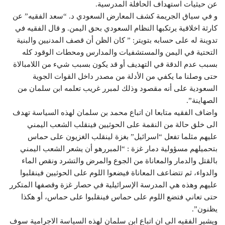
عن حيثيات استهداف الحافلة المدرسية.
و في سياق الجريمة كشف المعارض السعودي د. “سعد الفقيه” عن
كارثة اخلاقية يرتكبها النظام السعودي بحق اليمن. و قال الفقيه في
تدوينة له على حسابه بتويتر: ” كان الظن أن قصف المدنيين والبنية
التحتية في اليمن والمستشفيات والمدارس ومحطات الوقود كله
بسبب عدم الدقة في التهديف أو قد يكون بسبب شيء من اللامبالاة
حتى وصلنا ما يكفي من الأدلة من مصدر داخل القوات الجوية
السعودية على أنه مقصود وذلك لمبرر غريب تعلمه ابن سلمان من
الصهاينة”.
واضاف الفقيه متابعا ان اتباع محمد بن سلمان لهذه السياسة تهدف
الى خلق حالة من النقمة على الحوثيين فينقلب الشعب اليمني
عليهم مثلما تفعل “اسرائيل” بغزة لينقلب الغزيون على حماس
بتحميلهم مسؤولية دمار غزة : “المبررهو أن يشعر الشعب اليمني
بالقتل والدمار والمعاناة من الجوع والمرض والتشرد ونقص الماء
والدواء، ثم تتضاعف المعاناة فيضعوا اللوم على الحوثيين فينقلبوا
عليهم وهذه هي المدرسة الإسرائيلية في حصار غزة وقصفها المتكرر
حتى تعاني فتضع اللوم على حماس فينقلبوا على حماس، أو هكذا
يظنون”.
ويشير الفقيه الى ان اتباع ابن سلمان لهذه السياسة الاجرامية سوف