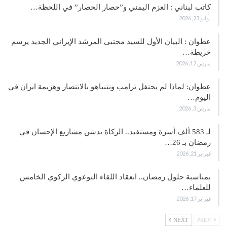
كاتب لبناني : العزم اليمني و”حصار الحصار” في اللحظة…
يوليو 23, 2026
عطوان : البيان الأول للسيد مجتبى المرشد الإيراني الجديد يرسم
خريطة…
مارس 12, 2026
عطوان: لماذا لم يحتفل ترامب ونتنياهو بالانتصار وهزيمة ايران في
اليوم…
مارس 3, 2026
لـ 583 ألف أسرة ومستفيد.. الزكاة تدشن مشاريع الإحسان في
رمضان بـ 26…
فبراير 21, 2026
بمناسبة حلول رمضان.. انعقاد اللقاء التوعوي الزكوي الخامس
للعلماء…
فبراير 17, 2026
NEXT
PREV