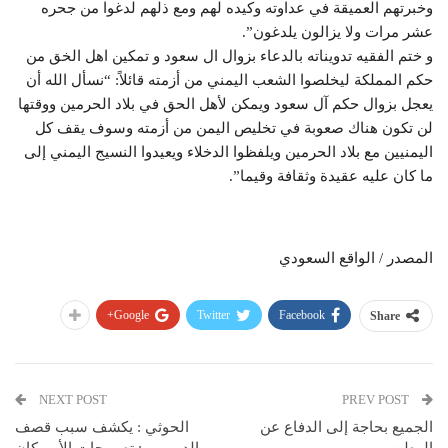
وخبرتهم العميقة في عداوته وكيده لهم ومع ذلهم لدغوا من جحره
عشر مرات ولا يزالون يلدغون”.
و ختم الفقيه تدويناته بالدعاء بزوال ال سعود و تمكين اهل الخق من
حكم المملكة ليخلصوا الشعب اليمني من أزمته قائلاً: “نسأل الله أن
يعجل بزوال حكم آل سعود ويمكن لأهل الحق في بلاد الحرمين ووقتها
لن تكون هناك صعوبة في تخليص اليمن من أزمته وسوف يقف كل
اليمنيين مع بلاد الحرمين ويلفظوا الدخلاء ويعيدوا النسيج اليمني إلى
ما كان عليه عقيدة وثقافة وقيما”.
المصدر / الواقع السعودي
Google+
Twitter
Facebook
Share
NEXT POST
PREV POST
الجميع بحاجة إلى الدفاع عن
الحوثي : يكشف سبب قصف
الوطن.
الدريهمي: تصريحات الأمريكان