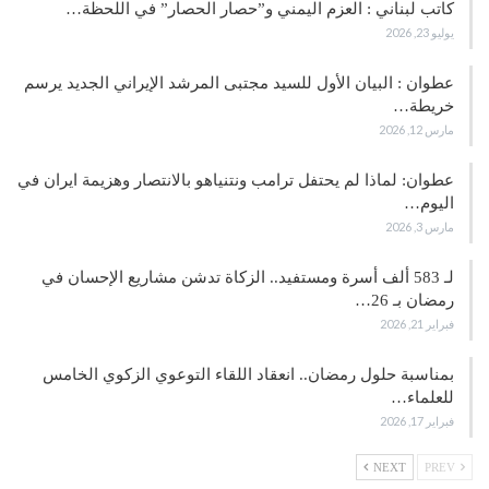
كاتب لبناني : العزم اليمني و”حصار الحصار” في اللحظة…
يوليو 23, 2026
عطوان : البيان الأول للسيد مجتبى المرشد الإيراني الجديد يرسم
خريطة…
مارس 12, 2026
عطوان: لماذا لم يحتفل ترامب ونتنياهو بالانتصار وهزيمة ايران في
اليوم…
مارس 3, 2026
لـ 583 ألف أسرة ومستفيد.. الزكاة تدشن مشاريع الإحسان في
رمضان بـ 26…
فبراير 21, 2026
بمناسبة حلول رمضان.. انعقاد اللقاء التوعوي الزكوي الخامس
للعلماء…
فبراير 17, 2026
NEXT
PREV