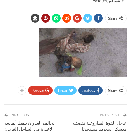
On
أغسطس 23, 2018
Share
Google+
Twitter
Facebook
Share
NEXT POST
PREV POST
عاجل القوة الصاروخية تقصف
تحالف العدوان يلفظ أنفاسه
معسكرا سعوديا مستحدثا
الأخيرة في الساحل الغربي!