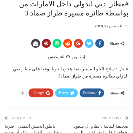
#مطار_دبي الدولي داخل الامارات من
بواسطة طائرة مسيرة طراز صماد 3
On
أغسطس 27, 2018
Share
إب نيوز ٢٧ اغسطس
عاجل : سلاح الجو المسير ينفذ هجوما جويا نوعيا على مطار دبي
الدولي بطائرة مسيرة من طراز صماد3
Google+
Twitter
Facebook
Share
NEXT POST
PREV POST
صحيفة لبنانية : نظام آل سعود
ناطق الجيش اليمني : ضربة
يخطط لنقل المعركة من اليمن
مطار دبي الدولي تؤكد أن جميع