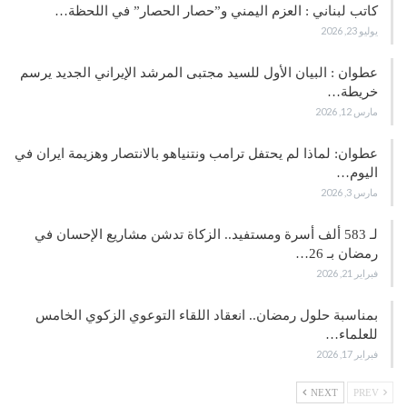
كاتب لبناني : العزم اليمني و”حصار الحصار” في اللحظة…
يوليو 23, 2026
عطوان : البيان الأول للسيد مجتبى المرشد الإيراني الجديد يرسم
خريطة…
مارس 12, 2026
عطوان: لماذا لم يحتفل ترامب ونتنياهو بالانتصار وهزيمة ايران في
اليوم…
مارس 3, 2026
لـ 583 ألف أسرة ومستفيد.. الزكاة تدشن مشاريع الإحسان في
رمضان بـ 26…
فبراير 21, 2026
بمناسبة حلول رمضان.. انعقاد اللقاء التوعوي الزكوي الخامس
للعلماء…
فبراير 17, 2026
NEXT
PREV