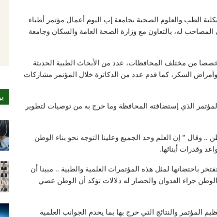
ـ الموافق2018/9/13 :- اختتمت بكلية الطب والعلوم الصحية بجامعة إب اليوم أعمال مؤتمر أطباء
لمخيم الطبي المجاني المصاحب له، بالتعاون مع وزارة الصحة العامة والسكان وجامعة
المؤتمر الطبي في ثلاثة أيام بمشاركة 800 متخصصا من مختلف المحافظات، عدد من الأبحاث الطبية الحديثة
وأمراض السكر، كما قدم عدد من الدكاترة خلال المؤتمر مشاركات
ي
لمؤتمر الذي إستضافته المحافظة وما خرج به من توصيات لتطوير
. وقال ” إن العلم وحد الجميع وعلينا التوجه نحو بناء الوطن
عد وقدرات أبنائها.
ر باحتضانها لمثل هذه المؤتمرات العلمية والطبية .. مبينا أن
الوطن جراء العدوان والحصار له دلالات تؤكد أن الوطن عصي
 المؤتمر والنتائج التي خرج بها بما يخدم الجوانب العلمية