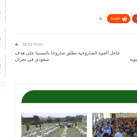
ع
و
م
ReddIt
ا
NEXT POST
ف
عاجل القوة الصاروخية تطلق صاروخا باليستيا على هدف
وية
سعودي في نجران
ب
ا
ف
PREV