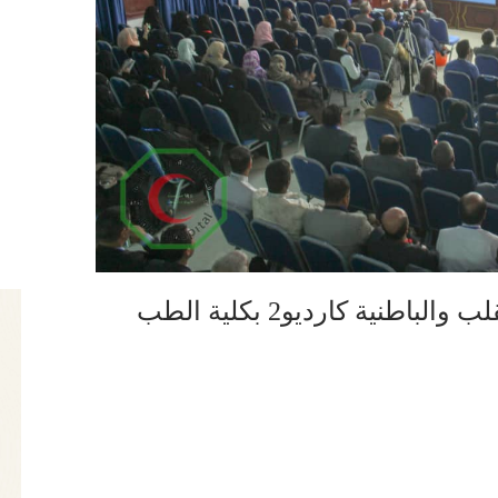
إب : إختتام أعمال مؤتمر أطباء القلب والباطنية كارديو2 بكلية الطب