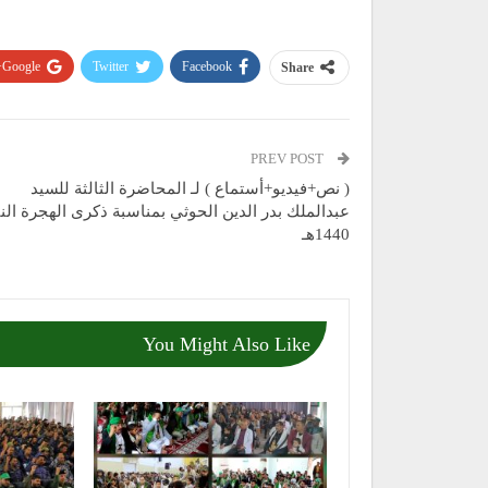
Google+
Twitter
Facebook
Share
PREV POST
( نص+فيديو+أستماع ) لـ المحاضرة الثالثة للسيد
عبدالملك بدر الدين الحوثي بمناسبة ذكرى الهجرة النب
1440هـ
You Might Also Like