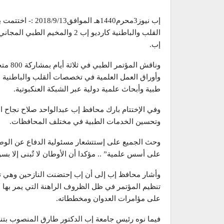
إب نيوز3محرم1440ه
القلب والباطنية كارديو إب 2 وا
إب.
وناقش 
وأوراق العمل العلمية في تخصصات ألقلب والباطنية 
طبية وأبحاث علمية دولية عبر الشبكة العنكبوتية.
وفي الإختتام بارك محافظ إب عبدالواحد صلاح نجاح ا
وتحسين الخدمات الطبية في مختلف المحافظات.
وحث الجميع على إستتشعار مسئولية الدفاع عن الوطن .
على أسس علمية” .. مؤكدا أن الأوطان لا تٌبنى إلا بسوا
وأشار محافظ إب إلى أن إب إحتضنت النازحين وهي تفتخ
تنظيم المؤتمر في ظل الظروف الراهنة التي يمر بها 
على مؤامرات العدوان ومخططاته.
فيما نوه رئيس جامعة إب الدكتور طارق المنصوب بتنظيم