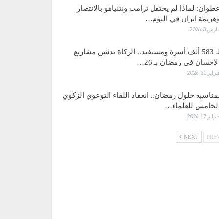
طوان: لماذا لم يحتفل ترامب ونتنياهو بالانتصار
هزيمة ايران في اليوم…
ارس 3, 2026
لـ 583 ألف أسرة ومستفيد.. الزكاة تدشن مشاريع
لإحسان في رمضان بـ 26…
براير 21, 2026
مناسبة حلول رمضان.. انعقاد اللقاء التوعوي الزكوي
لخامس للعلماء…
براير 17, 2026
NEXT