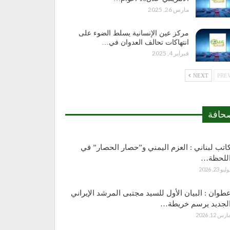
مارس 26, 2025
مركز عين الإنسانية يسلط الضوء على
انتهاكات تحالف العدوان في…
فبراير 4, 2025
NEXT
حافة
اتب لبناني : العزم اليمني و”حصار الحصار” في
للحظة…
وليو 23, 2026
طوان : البيان الأول للسيد مجتبى المرشد الإيراني
لجديد يرسم خريطة…
ارس 12, 2026