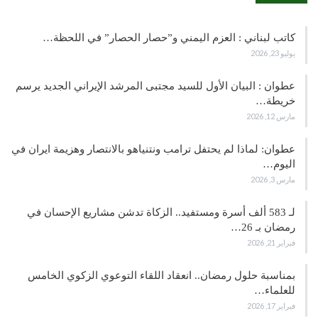
كاتب لبناني : العزم اليمني و”حصار الحصار” في اللحظة…
يوليو 23, 2026
عطوان : البيان الأول للسيد مجتبى المرشد الإيراني الجديد يرسم
خريطة…
مارس 12, 2026
عطوان: لماذا لم يحتفل ترامب ونتنياهو بالانتصار وهزيمة ايران في
اليوم…
مارس 3, 2026
لـ 583 ألف أسرة ومستفيد.. الزكاة تدشن مشاريع الإحسان في
رمضان بـ 26…
فبراير 21, 2026
بمناسبة حلول رمضان.. انعقاد اللقاء التوعوي الزكوي الخامس
للعلماء…
فبراير 17, 2026