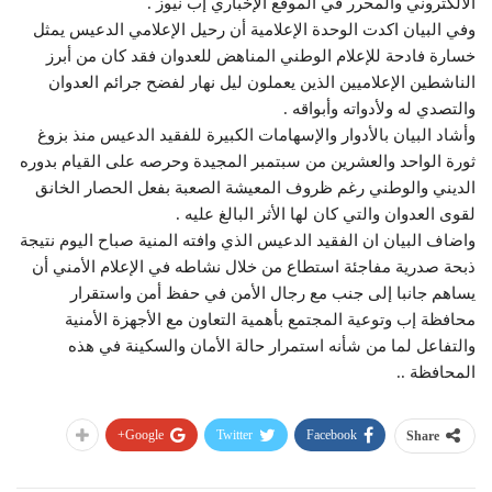
الالكتروني والمحرر في الموقع اﻹخباري إب نيوز .
وفي البيان اكدت الوحدة الإعلامية أن رحيل الإعلامي الدعيس يمثل
خسارة فادحة للإعلام الوطني المناهض للعدوان فقد كان من أبرز
الناشطين اﻹعلاميين الذين يعملون ليل نهار لفضح جرائم العدوان
والتصدي له ولأدواته وأبواقه .
وأشاد البيان باﻷدوار واﻹسهامات الكبيرة للفقيد الدعيس منذ بزوغ
ثورة الواحد والعشرين من سبتمبر المجيدة وحرصه على القيام بدوره
الديني والوطني رغم ظروف المعيشة الصعبة بفعل الحصار الخانق
لقوى العدوان والتي كان لها اﻷثر البالغ عليه .
واضاف البيان ان الفقيد الدعيس الذي وافته المنية صباح اليوم نتيجة
ذبحة صدرية مفاجئة استطاع من خلال نشاطه في اﻹعلام الأمني أن
يساهم جانبا إلى جنب مع رجال الأمن في حفظ أمن واستقرار
محافظة إب وتوعية المجتمع بأهمية التعاون مع اﻷجهزة اﻷمنية
والتفاعل لما من شأنه استمرار حالة اﻷمان والسكينة في هذه
المحافظة ..
Google+
Twitter
Facebook
Share