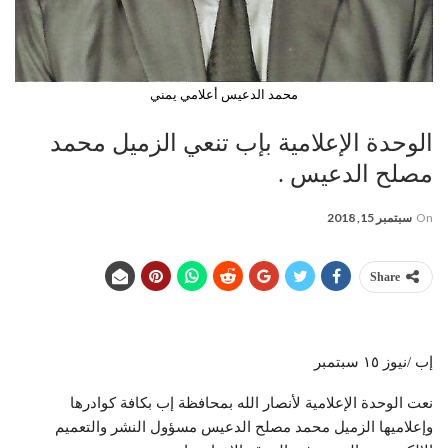
محمد الدعيس أعلامي يمني
الوحدة اﻹعلامية بإب تنعي الزميل محمد
مصلح الدعيس .
On
سبتمبر 15, 2018
Share
إب /نيوز ١٥ سبتمبر
نعت الوحدة اﻹعلامية لأنصار الله بمحافظة إب بكافة كوادرها
وإعلاميها الزميل محمد مصلح الدعيس مسؤول النشر والتعميم