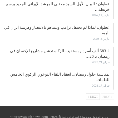
عطوان : البيان الأول للسيد مجتبى المرشد الإيراني الجديد يرسم
خريطة…
مارس 12, 2026
عطوان: لماذا لم يحتفل ترامب ونتنياهو بالانتصار وهزيمة ايران في
اليوم…
مارس 3, 2026
لـ 583 ألف أسرة ومستفيد.. الزكاة تدشن مشاريع الإحسان في
رمضان بـ 26…
فبراير 21, 2026
بمناسبة حلول رمضان.. انعقاد اللقاء التوعوي الزكوي الخامس
للعلماء…
فبراير 17, 2026
NEXT
PREV
جميع الحقوق محفوظة لموقع إب نيوز© https://www.ibb-news.com - 2026