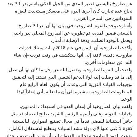
عن صاروخ باليستي قصير المدي من الجيل الذكي باسم بدر P-1 بعد
نجاح عدة تجارب كان آخرها اليوم على معسكر مستحدث للغزاة
السودانيين في الساحل الغربي.
وأشارت وحدة القوة الصاروخية في بيان لها أن بدرP-1 صاروخ
باليستي قصير المدى، تم تطويره عن الصاروخ المحلي بدر واحد،
ويعمل بالوقود الصلب، ودقة الإصابة 3 أمتار.
وأكدت الصاروخية أن اليمن في عام 2018م بات يمتلك قدرات
صاروخية دقيقة، لافتة إلى أنها ستكشف في وقت قريب -إن شاء
الله- عن منظومات أخرى.
ولفتت أن القوة الصاروخية وبفضل الله عز وجل ما كان لها أن تصل
إلى ما قد وصلت إليه لولا الدعم الشعبي الذي تستند إليه لتحقيق
توجيهات القيادة الثورية التي وعدت أن يكون العام الرابع عام
المنظومات الصاروخية، مشيرة إلى أن ما تعلنه يأتي إنفاذاً لهذا
الوعد.
ولفت بيان الصاروخية أن إمعان العدو في استهداف المدنيين،
وقيادات الدولة وعلى رأسهم الرئيس الشهيد صالح الصماد قد مثل
حافزاً استثنائيا للمضي قدماً في مجال تصنيع الصواريخ الباليستية
كقوة لا غنى عنها لأي دولة تنشد السيادة وتتطلع للاستقلال الكامل.
ودعت القوة الصاروخية تحالف العدوان إلى أن يعمد إلى تصفير عداد