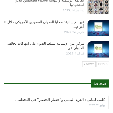
القائمة الرسمية والنهائية بأسماء الصحفيين الذين
استشهدوا…
سبتمبر 14, 2025
عين الإنسانية: ضحايا العدوان السعودي الأمريكي خلال10
أعوام…
مارس 26, 2025
مركز عين الإنسانية يسلط الضوء على انتهاكات تحالف
العدوان في…
فبراير 4, 2025
NEXT
PREV
صحافة
كاتب لبناني : العزم اليمني و”حصار الحصار” في اللحظة…
يوليو 23, 2026