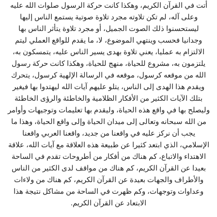
أتت في القرآن الكريم، وهكذا كانت حركة الرسول صلوات الله عليه
وعلى آله، لم تكن تلاوته مجرد تلاوة صوتية يستمع الناس إليها
ليستحسنوا ذلك الصوت الجميل، أو مجرد تلاوة يتأثر الناس بها
وجدانيا فحسب وينتهي الموضوع، لا، ما يقدم للواقع العملي ليتم
الالتزام به عمليا، يعني تلاوة بهدى يسير الناس عليه، يتمسكون به،
يلتزمون به، مشروع للحياة، منهج للحياة، وهكذا كانت حركة رسول
الله من موقعه كرسول، موقعه في الرسالة الإلهية كرسول، يتحرك
ويقدم هذا الهدى إلى الناس، يتلو عليهم آيات الله ليهتدوا بها فيغير
بتلك الآيات الكثير من الأفكار الظلامية والخاطئة والرؤى الخاطئة
وليصلح بها في واقع هذه الحياة، وليقدم بها تعليمات وتوجيهات وأوامر
من الله سبحانه وتعالى إلى ميدان الحياة وإلى واقع الحياة، وهذا ما
يجب أن نركز عليه في واقعنا من جديد، واقعنا العربي واقعنا
الإسلامي، الذي ابتعد كثيرا عن طبيعة هذه العلاقة مع آيات الله، علاقة
الاهتداء والاتباع، كم هناك من أفكار من أطروحات تقدم في الساحة
بعيدا عن القرآن الكريم، كم هناك من مواقف لدى الكثير من الناس
والأطراف والجهات بعيدة عن القرآن الكريم، كم هناك من ولاءات
وعداوات وتوجهات، وكم ظهرت في الساحة من مشاكل نتيجة هذا
الابتعاد عن القرآن الكريم.