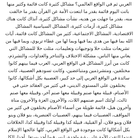
العربي ثم في الواقع العالمي؟ مشاكل كثيرة كانت قائمة وكثير منها
باتت اليوم قائمة بقدر ما ابتعدت الأمة عن القرآن بقدر ما خالفت
منه، بقدر ما جهلت من هديه، نشأت مشاكل كثيرة، آنذاك كانت هناك
مشاكل كثيرة، أزمات كثيرة، المشاكل السياسية المشاكل
الاقتصادية، المشاكل الاجتماعية، كثير من المشاكل كانت قائمة، آيات
الله بما فيها من هدى بما فيها وبما لها من عطاء تربوي، وبما فيها من
تشريعات مثلت حلا وتوجيهات وتعليمات، مثلت حلا للمشاكل التي
يعاني منها الناس، مشكلة الاختلاف والتناحر والعداوات، والتشرذم،
كانت من أبرز المشاكل في الواقع العربي، العرب فيما بينهم كانوا
مختلفين، ومتشرذمين ومتباغضين، وكانت تسودهم العصبية، كانت
سائدة في الواقع العربي إلى حد كبير، العصبية بكل أشكالها، كانوا
يختلفون على المستوى الديني، في كثير من العقائد حتى في
الأصنام، قبيلة معها صنم وقبيلة معها صنم آخر، وقبيلة معها صنم
ثالث، أولئك اسم صنمهم اللات، والآخرون العزة والآخرون مناة
وآخرون هبل، قائمة طويلة من أسماء الأصنام يختلفون في كثير من
المواقف، العصبيات فيما بينهم، العصبيات العنصرية، بنو فلان وبنو
فلان وبنو فلان، أو القبلية، قبيلة كذا وقبيلة كذا وقبيلة كذا، الخلافات
بكل أشكالها كانت موجودة في الواقع العربي، كلها عالجها الإسلام
عندما التقت الأمة على رؤية واحدة، ليس فيها أحد يستغل أحدا، الكل