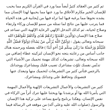
ثم كثير من العقائد كثيرٌ أيضاً مما ورد في القرآن الكريم مما يحبب
للإنسان الخير مكارم الأخلاق ما ورد عنها مما يحببها لهذا الإنسان مما
يشده نحوها مما يرغبه فيها لما تراه فيها من إيجابية في هذه الحياة
فما يترتب عليها من نتائج لما تمثله من سمو للإنسان وزكاء وارتقاء
وصلاح لحياته، ثم كذلك التدخل الإلهي الرعاية الإلهية التي تساعد في
صلاح هذا الإنسان (وَالَّذِينَ اهْتَدَوْا زَادَهُمْ هُدًى وَآتَاهُمْ تَقْوَاهُمْ) الله
سبحانه وتعالى يقول : (وَلَكِنَّ اللَّهَ يُزَكِّي مَنْ يَشَاءُ) (وَلَوْلَا فَضْلُ اللَّهِ
عَلَيْكُمْ وَرَحْمَتُهُ مَا زَكَىٰ مِنكُم مِّنْ أَحَدٍ أَبَدًا ) فالله بفضله وبرحمته هناك
جانب أساس من رعايته يتجه نحو الإنسان لتزكيته عطاء إضافي من
الله سبحانه وتعالى، تشريعات كذلك مهمة تحميك من الأشياء التي
تدنّس نفسك تلوّث مشاعرك تصيب قلبك ومشاعرك ووجدانك
بالرجس فتأتي كثير من التشريعات لتحميك منها وتبعدك عنها
فتصونك وتحافظ على وجدانك ومشاعرك.
كثير من التشريعات والأعمال التشريعات الإلهية والأعمال المهمة
التي يأمرنا الله بها أو يرشدنا بها ويحثنا عليها تترك أثراً من الزكاء في
نفس الإنسان، وهكذا برنامج واسع يساعد على تزكية هذا الإنسان
والرسول (صلوات الله عليه وعلى آله) من موقعه في الرسالة فيما