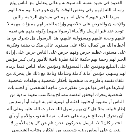
القدوة في تعبيد نفسه لله سبحانه وتعالى يتعامل مع الناس يبلغ
رسالة الله إليهم وفي ونفس الوقت يكون هو رحيما بهم محبا لهم
مريدا للخير فيهم لا مثيل له بينهم في مستوى الرحمة واللين
والإحسان والحرص على خلاصهم وإرادة الخير لهم مميزات مهمة لا
توجد عند غير الرسل والأنبياء [رسولا منهم] وكونه منهم هي نعمة
عليهم وحجة عليهم ومسؤولية عليهم، هذا الرسول هل يتحرك مع ما
أعطاه الله من كمال، ذكاء على مستوى عالي ملكات ذهنية وفكرية
على مستوى عظيم حرص وفهم حرص على الناس حرص على إرادة
الخير لهم رحمة بهم حكمة عالية نظرة ثاقبة للأمور وعي كبير مؤتمن
على التبليغ ومؤتمن على المسؤولية ومؤتمن تجاه الناس فيما يريده
لهم ومنهم، مؤتمن أمانة كاملة وشاملة وتامة مع ذلك هل يتحرك من
تلقاء نفسه بأطروحات شخصية بأفكار شخصية باتجاهات شخصية
ابتكرها هو اخترعها هو من تفكيره من نتاجه الشخصي أو لحسابات
شخصية يتحرك ليحقق لنفسه مصالح ومكاسب معينة مادية من
الناس أو معنوية أو فئوية لفئته أو قومية لقومه قبيلته أو أوسع من
إطار قبيلته مثلا هل كان يهم رسول الله صلوات الله عليه وعلى آله
أن يتحرك لمصالح عربية على حساب بقية الشعوب والأمم أو بأي
اعتبار كان؟ لا، الرسل يتحركون بتجرد تام عن كل هذه الأمور لا
يتحرك على أساس رؤية شخصية من ابتكاره ونتاجه الشخصي