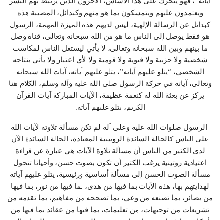
آياته”، فهو يتحرك على هذا الأساس، الآخرون الذين يرتبط بهم البشر
ويعتمدون عليهم ويتمسكون بما هو منهم وكبدائل، المصيبة هذه
كبدائل عن الرسالة الإلهية، ليس لديهم هذه الميزة المهمة، الرسول
هو فقط يوصل إلى الناس ما هو من الله سبحانه وتعالى، قناة وصل
ما بينهم وبين الله سبحانه وتعالى، لا يأتي ليستغل الناس لمكاسب
شخصية ولا حزبية ولا فئوية ولا قومية ولا لأي اعتبار ولا يأتي بنتاجه
الشخصي، “يتلو عليهم آياته”، يتلو عليهم آياته، آيات الله سبحانه
وتعالى، آياته في حركة الرسول صلى الله عليه وآله وسلم، الكلام هنا
يركز عن بعثة الله له كنعمة عظيمة، الآيات المباركة آيات القرآن
الكريم، يتلو عليهم آياته.
الرسول صلوات الله عليه وعلى آله لم تكن مسألة تلاوته لآيات الله
على الناس كالحالة السائدة الروتينية المعتادة، الحالة السائدة الآن
لدى الكثير من الناس أن مسألة تلاوة الآيات هي عبارة عن قراءة
اعتيادية روتينية يرغب الكثير أن تكون بصوت حسن، وأحيانا تتحول
مسألة الصوت الحسن إلى مسألة أساسية ورئيسية، يتلو عليهم آياته
لهدايتهم بها، هذه الآيات بما فيها من هدى، بما فيها من نور، بما فيها
من بصائر، بما تصنعه من وعي، بما تصححه من مفاهيم، بما تقدمه من
تشريعات من توجيهات، من تعليمات، بما فيها من عقائد بما فيها من