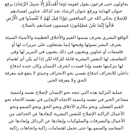
يحاولون حتى فرعون يقول لقومه (وَمَا أَهْدِيكُمْ إِلَّا سَبِيلَ الرَّشَادِ) يرفع
عنوان الهداية ويرفع عنوان الرشاد تجد كذالك عناوين لفسادهم
للإصلاح يحكي الله عن المنافقين (وَإِذَا قِيلَ لَهُمْ لَا تُفْسِدُوا فِي الْأَرْضِ
قَالُوا إِنَّمَا نَحْنُ مُصْلِحُونَ) فيسمون فسادهم بالصلاح .
الواقع البشري يعترف بسموا القيم والأخلاق العظيمة والأشياء السيئة
يعترف البشر بسوئها وقبحها إنما يشتغلون على تبريرات لها أو
فلسفات أو عناوين ويتعبون في ذلك يتعبون في التبرير لها وفي
التفلسف لها النفس البشرية قابلة للزكاء لكن إذا لم يكن أي اهتمام
لها بتزكيتها تفسد وإذا فسدت انحرف الإنسان وكان عنده اندفاع
داخلي للانحراف اندفاع نفسي نحو الانحراف وحينئذٍ لا ينفع فيه معرفة
الحق ولا معرفة الخير.
عملية التزكية هذه التي تتجه نحو الإنسان لإصلاح نفسه ولتنمية
مشاعر الخير في نفسه ولتنمية الاتجاه الإيجابي في نفسه الاتجاه نحو
القيم الفضلى ونحو مكارم الأخلاق ونحو الحق ونحو السمو ونحو
الأعمال الزاكيه الإصلاح للنفس البشرية لإبعادها عن الخذائف من
الأعمال والتصرفات والسلوكيات وإبعادها عن الرذائل وإبعادها عن
المفاسد والسمو بها حتى تحمل اهتمامات زاكية واتجاهات زاكية