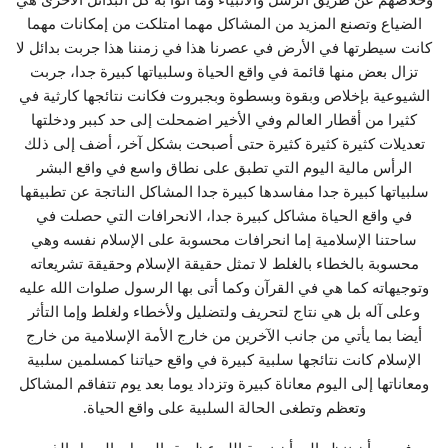
الضياع وتصنع المزيد من المشاكل مهما امتلكت من إمكانات مهما
كانت سيطرتها في الأرض في عصرنا هذا في زمننا هذا جربت بدائل لا
تزال بعض منها قائمة في واقع الحياة وسلبياتها كبيرة جدا، جربت
الشيوعية بإخلاص وبقوة وبسطوة وبجبروت فكانت نتائجها كارثية في
كثيرا من أقطار العالم وفي الأخير اضمحلت إلى حد كببر ودخلتها
تعديلات كثيرة كثيرة كثيرة حتى أصبحت بشكل آخر، أضف إلى ذلك
الرأس مالية اليوم التي تطبق على نطاق واسع في واقع البشر
سلبياتها كبيرة جدا مفاسدها كبيرة جدا المشاكل الناتجة عن تطبيقها
في واقع الحياة مشاكل كبيرة جدا، الانحرافات التي حصلت في
ساحتنا الإسلامية إما انحرافات محسوبة على الإسلام نفسه وهي
محسوبة بالخطاء بالغلط لا تمثل حقيقة الإسلام وحقيقة تشريعاته
وتوجيهاته كما هي في القرآن وكما أتى بها الرسول صلوات الله عليه
وعلى آله بل هي نتاج لتحريف ولتضليل ولأخطاء ولغلط وإما التأثر
أيضا بما يأتي من جانب الآخرين من خارج الأمة الإسلامية من خارج
الإسلام كانت نتائجها سلبية كبيرة في واقع حياتنا كمسلمين سلبية
ومعاناتها إلى اليوم معاناة كبيرة وتزداد يوما بعد يوم تتفاقم المشاكل
وتعظم وتطغى الحالة السلبية على واقع الحياة.