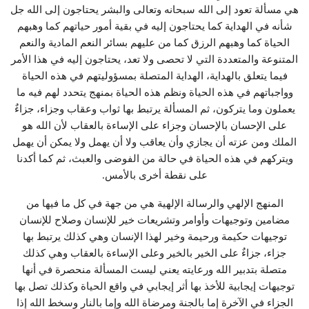
هي مسألة تعود إلى الله سبحانه وتعالى والبشر يحتاجون إلى الله جل
شأنه في الهداية كما يحتاجون إليه في بقية أمور حياتهم كما وهبهم
الحياة كما وهبهم الرزق كما من عليهم بسائر النعم المادية والنعم
المتنوعة والمتعددة التي لا تحصى ولا تعد، يحتاجون إليه في هذا الأمر
فيما يتعلق بالهداية، الهداية المتصلة بمسؤوليتهم في هذه الحياة
وواجباتهم في هذه الحياة ونظم هذه الحياة بمنهج يتحدد لهم فيه ما
يعملون وما يتركون، ثم المسألة يرتبط بها ثواب وعقاب وجزاء، جزاءٌ
على الإحسان بالإحسان وجزاء على الإساءة بالعقاب لأن الله هو
الملك ومن عزته أن يجازي وأن يعاقب ولا أن يهمل ولا يمكن أن يهمل
ويتركهم في هذه الحياة في حالة من الفوضى والعبث، ثم كما أكدنا
على نقطة أخرى بالأمس.
المنهج الإلهي والرسالة الإلهية هي من جهة في كل ما فيها من
مضامين وتوجيهات وأوامر وتشريعات خير للإنسان وصلاح للإنسان
توجيهات حكيمة ورحيمة وخير لهذا الإنسان وهي كذلك يرتبط بها
جزاء، جزاءٌ على الخير بالخير وعلى الإساءة بالعقاب وهي كذلك
متصلة بتدبير الله ورعايته يعني ليست المسألة منحصرة في أنها
توجيهات إيجابية للأخذ بها أثر إيجابي في واقع الحياة وكذلك تصل بها
الجزاء في الآخرة إما بالجنة ومرضاة الله وإما بالنار وسخط الله إذا