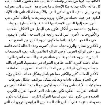
أحكام، بما فيها من بصائر واسعة، تمتد إلى شتى شؤون الحياة، إلى
كل ما له علاقة بهداية هذا الإنسان، ما يحتاج هذا الإنسان إلى معرفته
ليهتدي، إلى ما فيه الخير له في الدنيا والآخرة، فلذلك تأتي تلك الآيات
لتكون هي فيما تحمله من فكرة ورؤية وتشريعات وأحكام لتكون هي
التي يتجه إليها الناس للاهتداء بها للانتفاع بها للاستنارة بنورها،
يحملون ما تقدمه من أفكار لتكون هي البديل عن الأفكار الظلامية
والأطروحات الأخرى التي كانت رائجة في الساحة، الناس لا يبقون
في حالة من الفراغ، دائما ما تكون لديهم الكثير من التصورات
والأفكار والنظرة والرؤية تجاه مسائل كثيرة، وهذه الحالة كانت قائمة
سواء في الواقع العربي أو في الواقع العالمي بكله، بقية المجتمعات
البشرية، لديهم عقائد بدءا من عقائدهم نحو الله سبحانه وتعالى،
عقائد باطلة كثيرة، كانت ظاهرة الشرك في مقدمتها، الشرك بالله
سبحانه وتعالى، ثم الكثير من العقائد الباطلة التصورات الخاطئة،
الأفكار الضالة، كثير والكثير مما هو باطل بشكل عقائد، بشكل رؤية
في الحياة بشكل عادات وتقاليد بشكل مواقف، بشكل تصرفات
وسلوكيات، الآيات تأتي وما أتت به ليكون هو المتبع، الثقافة تكون هي
الثقافة القرآنية، الفكرة تكون هي تلك التي قدمها القرآن الكريم،
العقيدة هي تكون تلك التي قدمها القرآن الكريم، السلوكيات تكون
منضبطة ملتزمة على أساس تلك المضامين القرآنية والتوجيهات التي