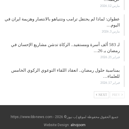
مارس 12, 2026
عطوان: لماذا لم يحتفل ترامب ونتنياهو بالانتصار وهزيمة ايران في
اليوم…
مارس 3, 2026
لـ 583 ألف أسرة ومستفيد.. الزكاة تدشن مشاريع الإحسان في
رمضان بـ 26…
فبراير 21, 2026
بمناسبة حلول رمضان.. انعقاد اللقاء التوعوي الزكوي الخامس
للعلماء…
فبراير 17, 2026
NEXT
PREV
جميع الحقوق محفوظة لموقع إب نيوز© https://www.ibb-news.com - 2026
Website Design:
alnojoom