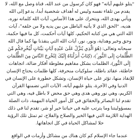
“يتلو عليهم آياته” فهو كان كرسول من عند الله، قناة وصل مع الله، لا
يقدم من تلقاء نفسه وليس له أهداف شخصية أبدا، يدعو إلى الله
ويأتي بهدى الله، ويتحرك على هذا الأساس، آيات الله كلماته نوره،
هديه، “الحق الذي لا يأتيه الباطل من بين يديه ولا من خلفه”، آيات
الله التي هي من كتابه الحكيم، كلها آيات أحكمت، كل ما فيها حكمة،
وحق وخير وهداية، ونور، نور، آيات الله التي ينقذنا بها كما قال الله
سبحانه وتعالى: (هُوَ الَّذِي يُنَزِّلُ عَلَىٰ عَبْدِهِ آيَاتٍ بَيِّنَاتٍ لِّيُخْرِجَكُم مِّنَ
الظُّلُمَاتِ إِلَى النُّورِ ۚ)، (كِتَابٌ أَنزَلْنَاهُ إِلَيْكَ لِتُخْرِجَ النَّاسَ مِنَ الظُّلُمَاتِ
إِلَى النُّور)، الظلمات بشكل مفاهيم مغلوطة أفكار ضالة، اتجاهات
خاطئة، عقائد باطلة، سلوكيات منحرفة، كلها ظلمات يحتاج الإنسان
للإنقاذ منها، تؤثر على حياة الإنسان، وتشكل خطورة على الإنسان في
الدنيا وفي الآخرة، يتلو عليهم آياته، الآيات التي تضمنها القرآن
الكريم، وهي نور وهي هدى وهي حق محض لا باطل فيه، وهي التي
تقدم لنا البصائر والحقائق في كل أمور الحياة المهمة، ذات الصلة
بمسؤوليتنا وما يترتب عليه في حياتنا خير أو شر، تقدم لنا في ذلك
الهداية اللازمة التي فيها الخير والصلاح والفلاح، ثم تمثل تلك الرؤية
حلا لمشاكل الحياة في كل اتجاهاتها.
عندما جاء الإسلام كم كان هناك من مشاكل وأزمات في الواقع