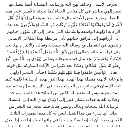
انحرف الإنسان وخالف نهج الله ورسالته، المسالة أيضا يتصل بها
تدبير إلهي مباشر في كل مناحي الحياة كما تحدثنا بالأمس على هذه
النقطة وضربنا بعض الأمثلة مثل قوله سبحانه وتعالى [وَلَوْ أَنَّ أَهْلَ
الْقُرَىٰ آمَنُوا وَاتَّقَوْا لَفَتَحْنَا عَلَيْهِم بَرَكَاتٍ مِّنَ السَّمَاءِ وَالْأَرْضِ] نجد هذه
الرعاية الإلهية الواسعة والشاملة التي تدخل إلى كل شؤون حياتهم
إلى أرزاقهم إلى مرافق حياتهم تأتي مرتبطة بهذا التفاعل الإيماني
والتقوى في التعامل مع رسالة الله سبحانه وتعالى والالتزام بها، نجد
مثل قوله سبحانه وتعالى [وَمَن يَتَّقِ اللَّهَ يَجْعَل لَّهُ مَخْرَجًا وَيَرْزُقْهُ مِنْ
حَيْثُ لَا يَحْتَسِبُ] نجد مثل قوله سبحانه وتعالى [يَهْدِي بِهِ اللَّهُ مَنِ اتَّبَعَ
رِضْوَانَهُ سُبُلَ السَّلامِ] وهكذا نجد كثيرا من الآيات المباركة مثل قوله
تعالى [وَالَّذِينَ جَاهَدُوا فِينَا لَنَهْدِيَنَّهُمْ سُبُلَنَا ۚ] فيأتي التدبير الإلهي
والرعاية الإلهية متصلة بهذا الهدى بهذا النور بهذه الرسالة الإلهية كلما
اتجه الإنسان في جانبٍ من الجوانب يجد في ذلك رعاية إلهية تسانده
تمده تعينه تيسر له تحقق له الكثير من النتائج هذا جانب مهم جدا
وجذاب للغاية جذاب بشكل كبير إلى الإتباع لهدى الله إلى التمسك
برسالة الله سبحانه وتعالى وليس هناك فيما يتجه إليه البشر من
بدائل أي شيء من هذا القبيل ليس له كل هذه المميزات الثلاث
الكبرى بحيث أن له إيجابية كبيرة جدا في واقع الحياة إذا نفذ إذا طبق
إذا التزم به وله نتائج عظيمة في الآخرة سلامة من عذاب الله وفوزٌ