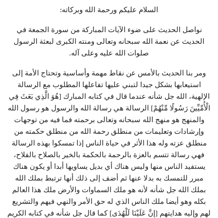
السلام عليكم ورحمة الله وبركاته:
نواصل الحديث على ضوء الآيات المباركة من سورة الجمعة في
الحديث عن نعمة الله سبحانه وتعالى ومنته الكبرى لبعثة الرسول
صلوات الله عليه وعلى آله.
ومر بنا الحديث بالأمس عن نقاط مهمة وأساسية وتحتاج الأمة إلى
استيعابها بشكل جيدا لتبني عليها تفاعلها المطلوب مع الرسالة
الإلهية، الله جل شأنه عندما قال في كتابه المبارك [هُوَ الَّذِي بَعَثَ فِي
الْأُمِّيِّينَ رَسُولًا مِّنْهُمْ] الرسالة هي رسالة الله والرسول هو رسول الله
والمنهج هو منهج الله سبحانه وتعالى برحمته فما فيه من توجهات
وإرشادات وتعليمات من منطلق رحمة الله من منطلق حكمته من
منطلق عزته وله هذا الأثر في حياة الناس إذا تمسكوا بهذه الرسالة
فهي رسالة تتسم بالعزة بالرحمة بالحكمة بالخير بالصلاح بالفلاح،
يستفيد الناس منها وليس هناك أي بديل يساويها أبدا أو يكون هناك
مبرر للتمسك به بدلا عنها ثم أضف إلى ذلك أنها ترتبط بملك الله
بملك الله جل شأنه لأنه هو ملك السماوات والأرض ملك هذا العالم
بكله وهو أيضا ملك الناس الذي له حق الأمر والنهي فيهم والتشريع
لهم وإليه هدايتهم [إِنَّ عَلَيْنَا لَلْهُدَى] كما قال جل شأنه في كتابه الكريم