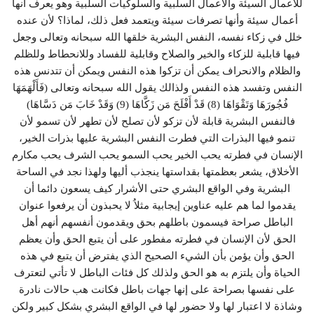
للأعمال السيئة والأعمال السلبية والسلوكيات السلبية وهو يعرف أنها
أعمال سيئة وأنها تصرفات سيئة ويتعمد فعل ذلك، لماذا؟ لأن عنده
خلل في زكاء نفسه، النفس البشرية خلقها الله سبحانه وتعالى وجعل
فيها قابلية للزكاء والخير والصلاح وقابلية للفساد وللانحطاط وللظلم
والظلام والانحراف يمكن أن تزكوا هذه النفس ويمكن أن تتدنس هذه
النفس وتفسد هذه النفس ولذالك يقول الله سبحانه وتعالى (فَأَلْهَمَهَا
فُجُورَهَا وَتَقْوَاهَا (8) قَدْ أَفْلَحَ مَن زَكَّاهَا (9) وَقَدْ خَابَ مَن دَسَّاهَا)
فالنفس البشرية قابلة لأن تزكو لأن تصلح لأن تطهر لأن تسمو لأن
تنمو فيها البذرات التي فطرت النفس البشرية عليها بذرات الخير،
الإنسان في فطرته يحب الخير يحب السمو يحب الشرف يحب مكارم
الأخلاق، يشعر بعظمتها بقداستها ينجذب أليها ولهذا نجد في الساحة
البشرية وفي الواقع البشري حتى الأشرار كيف يسعون دائما أن
يقدموا لما هم عليه عناوين إيجابية مثلاُ لا يحبذون أن يرفعوا عنوان
الباطل صراحة فيسمون باطلهم بحق ويقدمون أنفسهم أنهم أهل
الحق لأن الإنسان في فطرته مفطور على أن يتبع الحق وأن يعظم
الحق وأن يؤمن بأن الشيء الصحيح الذي يفترض أن يتبع في هذه
الحياة وأن يلتزم به هو الحق ولذلك كل فئات الباطل لا تأتي لتعترف
على نفسها بصراحة على إنها جهات باطل فكانت هب حالات نادرة
وشاذة لا اعتبار لها ولا حضور لها في الواقع البشري بشكل كبير ولكن