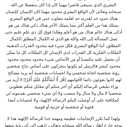
البشري الذي سيبقى قاصرا مهما كان إذا كان منفصلا عن الله
سبحانه وتعالى لأن الواقع البشري محدود مهما كان الإنسان كإنسان
هناك حدود حد لقدرته حد لعلمه تتفاوت حتى في الواقع البشري
يمتلك هذا من العلم أكثر مما يتملك الآخر هناك ذكي هناك من هو
أذكى هناك عالم هناك من هو أعلم وهكذا فوق كل ذي علمٍ عليم حتى
تصل المسألة إلى الله والله هو الذي له الكمال المطلق الكمال
المطلق، أما الواقع البشري فكل شيء فيه محدود القدرات الذهنية
الملكات الفكرية كل القدرات لدى الإنسان كل الملكات كل ما يمكن
أن يحصل عليه مكتسبا أو من الأساس شيء محدود محدود محدود
محدود كبشر فالرسل لم يكونوا يتحركون على أساس نتاج شخصي
رؤية شخصية اتجاه شخصي ولا لحسابات شخصية أنه يريد مصالح
لهم كانوا يقولون دائما لأقوامهم [قُل لَّا أَسْأَلُكُمْ عَلَيْهِ أَجْرًا] لا أريد من
وراء تبليغي للرسالة إليكم أي أجر منكم أي مقابل منكم تعطوني
شخصيا لا مال ولا منال ولا منصب ولا أي شيء شخصي تقدمونه لي
كمكافئة على أن أوصلت إليكم الرسالة الإلهية، ولا لحسابات أيضا
فئوية أو شخصية أو حزبية أو قومية.
ولهذا كما نكرر الإيجابيات عظيمة ومهمة جدا للرسالة الإلهية هذا لا
يوجد خارج إطار رسالة الله سبحانه وتعالى، اذهب إلى أي رؤية يتبعها