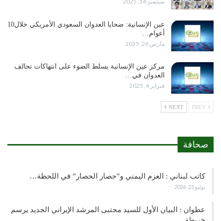
سبتمبر 14, 2025
عين الإنسانية: ضحايا العدوان السعودي الأمريكي خلال10
أعوام…
مارس 26, 2025
مركز عين الإنسانية يسلط الضوء على انتهاكات تحالف
العدوان في…
فبراير 4, 2025
NEXT
PREV
صحافة
كاتب لبناني : العزم اليمني و”حصار الحصار” في اللحظة…
يوليو 23, 2026
عطوان : البيان الأول للسيد مجتبى المرشد الإيراني الجديد يرسم
خريطة…