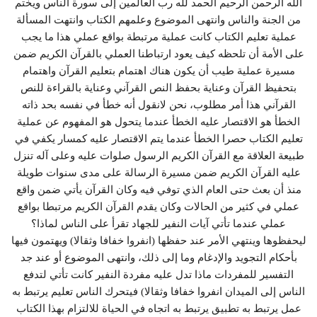
الله الرحمن الرحيم الحمد لله رب العالمين إلى سورة الناس ويختم
من الجنة والناس وانتهى الموضوع وعلمهم الكتاب وانتهت المسألة
عملية تعليم الكتاب كانت عملية مرتبطة بواقع عملي هذا ما يجب
على الأمة أن تلحظه كيف يعود ارتباطنا العملي بالقرآن الكريم ضمن
مسيرة عملية طيب أن يكون هناك اهتمام بتعليم القرآن واهتمام
بتحفيظ القرآن وعناية بحفظ النص القرآني وعناية بالقراءة للنص
القرآني هذا أمر مطلوب، نحن لانقول أنه خطأ في نفسه بحد ذاته
الخطأ هو الاقتصار عليه الخطأ عندما يتحول هو المفهوم عن عملية
تعليم الكتاب حصرا الخطأ عندما يتم الاقتصار عليه كمسار يكفي في
طبيعة العلاقة مع القرآن الكريم الرسول صلوات عليه وعلى آله تنزل
عليه القرآن الكريم ضمن مسيرة الرسالة على مدى سنوات طويلة
منذ أن بعث حتى العام الذي توفي فيه وكان القرآن يأتي ضمن واقع
عملي في كثير من الحالات وكان يقدم القرآن الكريم مرتبطا بواقع
عملي عندما تأتي آيات النفير للجهاد تقرأ على الناس لماذا؟
ليحفظوها وينتهي الأمر عند حفظها (انفروا خفافا وثقالا) ويهتمون فيها
بأحكام التجويد والإدغام وما إلى ذلك، وانتهى الموضوع أو عند جد
التفسير للمفردات ماذا تدل عليه مفردة النفير كانت تأتي لتدفع
الناس إلى الميدان انفروا خفافا وثقالا) فيتحرك الناس تعليم يرتبط به
عمل يرتبط به تطبيق يرتبط به اتجاه في الحياة للالتزام بهذا الكتاب