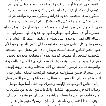
البشر في بلد هنا أو هناك قدمها رمزا معين زعيم وطني أو زعيم
قومي أو مفكر أو فيلسوف أو منظر أياً كان سيحسب حساب أولا
ستكون نتاجا شخصيا بحدود قدراته وستكون متأثرة بواقعه هو في
نفسيته في اهتماماته في واقعه بشكل عام ثم سينظر من منظار
معين البعض ينظر من منظار مصلحة شعبه أو بلده أو حزبه أو قومه أو
عشيرته أو أي اعتبار كلها مؤطرة كلها لها حدودها لها اعتباراتها أما
رسالة الله فهي الوحيدة التي تصلح لأن يلتقي عليها كل البشر وأن
يجتمع عليها كل الناس هي صالحة لوحدها أن تكون للناس جميعا لأن
فيها الخير للناس جميعا ليست مؤطرة بأي أطر تجعل منها مصلحة
شخصية لشخص أو مصلحة قومية لقوم أو مصلحة محدودة بحدود
جغرافية أو بحدود سياسية معينة، لا، هذه الإيجابية الكبيرة والعظيمة
والمهمة فيأتي الرسول كنعمة من الله سبحانه وتعالى برؤية إلهية،
يأتي ليتحرك ضمن مسؤوليته ووظيفته الرئيسية لهداية الناس بهدى
الله ودعوتهم إلى الله سبحانه وتعالى، هو قناة وصل مع الله، يوصل
إلى الناس التوجيهات الإلهية، ويتحرك بهم على أساسها، يوصل
رسالة الله في مضمونها الشامل والكامل، من عقائد من تشريعات
من حقائق، من كل ما يتصل بهداية هذا الإنسان وتربية هذا الإنسان
وتزكية هذا الإنسان وحياة هذا الإنسان، “رسولا منهم يتلو عليهم