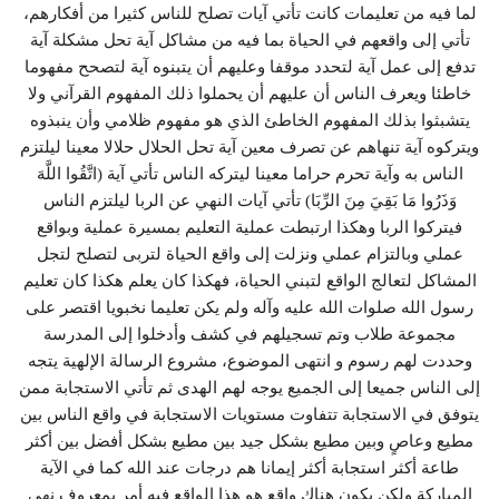
لما فيه من تعليمات كانت تأتي آيات تصلح للناس كثيرا من أفكارهم،
تأتي إلى واقعهم في الحياة بما فيه من مشاكل آية تحل مشكلة آية
تدفع إلى عمل آية لتحدد موقفا وعليهم أن يتبنوه آية لتصحح مفهوما
خاطئا ويعرف الناس أن عليهم أن يحملوا ذلك المفهوم القرآني ولا
يتشبثوا بذلك المفهوم الخاطئ الذي هو مفهوم ظلامي وأن ينبذوه
ويتركوه آية تنهاهم عن تصرف معين آية تحل الحلال حلالا معينا ليلتزم
الناس به وآية تحرم حراما معينا ليتركه الناس تأتي آية (اتَّقُوا اللَّهَ
وَذَرُوا مَا بَقِيَ مِنَ الرِّبَا) تأتي آيات النهي عن الربا ليلتزم الناس
فيتركوا الربا وهكذا ارتبطت عملية التعليم بمسيرة عملية وبواقع
عملي وبالتزام عملي ونزلت إلى واقع الحياة لتربى لتصلح لتجل
المشاكل لتعالج الواقع لتبني الحياة، فهكذا كان يعلم هكذا كان تعليم
رسول الله صلوات الله عليه وآله ولم يكن تعليما نخبويا اقتصر على
مجموعة طلاب وتم تسجيلهم في كشف وأدخلوا إلى المدرسة
وحددت لهم رسوم و انتهى الموضوع، مشروع الرسالة الإلهية يتجه
إلى الناس جميعا إلى الجميع يوجه لهم الهدى ثم تأتي الاستجابة ممن
يتوفق في الاستجابة تتفاوت مستويات الاستجابة في واقع الناس بين
مطيع وعاصٍ وبين مطيع بشكل جيد بين مطيع بشكل أفضل بين أكثر
طاعة أكثر استجابة أكثر إيمانا هم درجات عند الله كما في الآية
المباركة ولكن يكون هناك واقع هو هذا الواقع فيه أمر بمعروف نهي