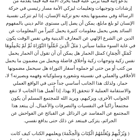
يدعو إليه فيما يربي عليه فيما يحرك الأمة فيه فيما يقدمه من
إرشادات وتوجيهات وتعليمات ليزكي الأمة مسار رئيسي في حركة
الرسالة وفي مضمونها يتجه نحو تزكية الإنسان، إذا لم تتزكى نفسية
الإنسان لو بلغ مابلغ، يمكن أن يصل إلى مستوى عالم ديني بالمفهوم
السائد يعني يحمل معلومات كثيرة يحمل كثيراً من المعلومات عن
الدين عن الشرع الإلهي عن المعارف الدينية وفي نفس الوقت يكون
في غاية السوء مثلما سيأتي ( مَثَلُ الَّذِينَ حُمِّلُوا التَّوْرَاةَ ثُمَّ لَمْ يَحْمِلُوهَا
كَمَثَلِ الْحِمَارِ) كمثل الحمار هل يمكن أن أن تقول أن الحمار يحمل
نفس زكية وتوجهات زكية وأخلاق فاضلة ويحمل من مضمون ما يحمل
من كتب أو من حتى لو حملوه أسفار التوراة هل سيحمل مضمونها
الأخلاقي والعملي في نفسيته وشعوره وسلوكياته وفهمه وبصيرته؟ لا،
حمار، ولذلك هذا الجانب أساسي جداً حتى في الواقع العملي
والاستقامة العملية لا تتحقق إلا بهذا، إذا أُهمل هذا الجانب لا تنفع
الجوانب الأخرى، ويزكيهم، ويريد الله للمجتمع المسلم أن يكون
مجتمعاً زاكياً في النفسيات والتصرفات والأعمال، أن يبتعد هذا
المجتمع عن المفاسد عن الرذائل عن القبائح عن الفواحش عن
الجرائم، يتزكى فيبتعد عن ذلك حتى بدافع نفسي.
( وَيُزَكِّيهِمْ وَيُعَلِّمُهُمُ الْكِتَابَ وَالْحِكْمَةَ) ويعلمهم الكتاب كيف كانت