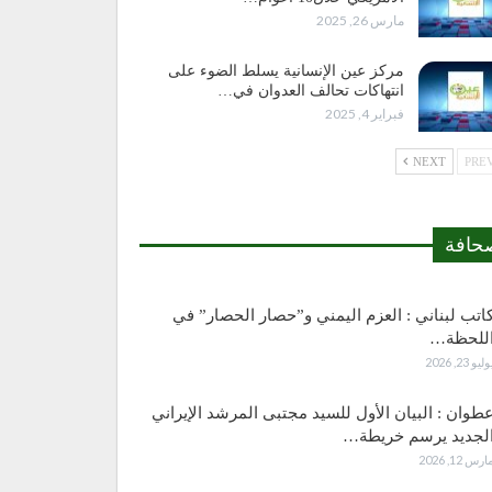
مارس 26, 2025
مركز عين الإنسانية يسلط الضوء على
انتهاكات تحالف العدوان في…
فبراير 4, 2025
NEXT
حافة
اتب لبناني : العزم اليمني و”حصار الحصار” في
للحظة…
وليو 23, 2026
طوان : البيان الأول للسيد مجتبى المرشد الإيراني
لجديد يرسم خريطة…
ارس 12, 2026