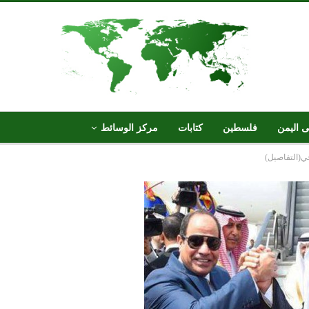
ى اليمن
فلسطين
كتابات
مركز الوسائط
ي(التفاصيل)