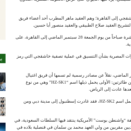
 من فريق عملية خاشقجي إلى القاهرة؛ وهم العقيد ماهر المطرب أحد أعضاء فريق
تشريح العقيد صلاح الطبيقي والعقيد منصور أبا حسين.
ووفق الوثيقة، غادرت المجموعة الرياض الساعة العاشرة صباحاً من يوم الجمعة 28 سبتمبر الماضي إلى القاهرة، على
ة.
برات المصرية بشأن التنسيق في عملية تصفية خاشقجي التي رمز
ي
لماضي، نقلاً عن مصادر رسمية لم تسمها أن فريق اغتيال
خاشقجي غادر إسطنبول بعد ارتكاب الجريمة على متن طائرتين: الأولى يحمل ذيلها اسم “HZ-SK1” وهي من نوع
أما الطائرة الأخرى من نوع Gulfstream G450 التي تحمل اسم HZ-SK2، فقد غادرت إسطنبول إلى مدينة دبي ومن
“واشنطن بوست” الأمريكية ينتقد فيها السلطات السعودية، في
يين مقربين من ولي العهد محمد بن سلمان في قنصلية بلاده في