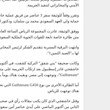
الأمني والمخابراتي لتنفيذ الجريمة.
وتقرر وفقاً للوثيقة سفر 3 عناصر
حماية ولي العهد السعودي محمد بن سلمان، ودكتور ال
متن طائرة خاصة تابعة للقوات الجوية الملكية السعودي
وانتهت البرقية المسربة بتقديم الشكر لرئيس المخا
لها بـ”الصيد الثمين1″.
وكانت صحيفة “يني شفق” التركية كشفت، في أكتوبر ا
“Gulfstream”، وتوجهت إلى مصر، وبقيت هناك يوماً بعدها عادت إلى الرياض.
هناك توجهت للرياض.
وقتل خاشقجي الذي كان يكتب مقالات رأي في صحيفة 
الثاني من أكتوبر الماضي على أيدي عناصر أمن سعود