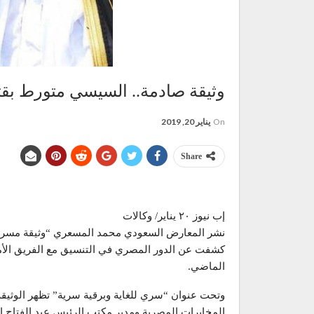
وثيقة صادمة.. السيسي متورط بق
On
يناير 20, 2019
Share
إب نيوز ٢٠ يناير/ وكالات
نشر المعارض السعودي محمد المسعري “وثيقة مسربة”
كشفت عن الدور المصري في التنسيق مع الفريق الأ
الماضي.
وتحت عنوان “سري للغاية وبرقية سرية” تظهر الوثيق
المخابرات المصرية ومدير مكتب الرئيس عبد الفتاح ا