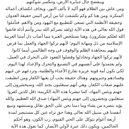
وينفضح حال جبابرة الأرض، وتنكسر شوكتهم.
ومن عاش بين الظلام فهو أكيد لا يألف النور، ويخاف انكشاف أعماله
المنكرة. ومن هنا كم وكم تكشفت لنا من أرض اليمن حقيقة العدوان
وحقيقة الأنظمة التي تسعى للتطبيع مع اليهود ومن والاهم. فتأملوا
قول الله تعالى في هذه الآية (ولقد نصركم الله ببدر وأنتم أذلة فاتقوا
الله لعلكم تشكرون). وهنا نستلخص العبرة مما أصاب ذل أمتنا العربية
الإسلامية من ذل ومهانة اليوم؛ لأنهم تركوا الجهاد والعمل بما فرض
عليهم بمجاهدة الظلم والوقوف في وجه الظالمين أينما كانوا.
لأنهم تركوا الجهاد وتخاذلوا وفضلوا القعود على التحرك في العمل،
ولم يعتمدوا على أنفسهم في التصنيع والتحرك والإعداد لهذا اليوم.
لكي نكون أمة قوية عزيزة تقارع الأعداء والظلمة، وتردعهم عن غيهم
وفسادهم وجبروتهم. وهناك حقيقة يجب أن يعيها الكفار ومن انطبقت
عليهم صفات الكفار، وهي أنهم سيغلبون بجند الله، وسيحشرون إلى
جهنم وبئس المهاد، كما تبشرنا هذه الآية الكريمة: (قل للذين كفروا
ستغلبون وتحشرون إلى جهنم وبئس المهاد) صدق الله العظيم. والله
يؤيد بنصره من يشاء وما دمنا نحن على الحق نقاتل ونستشهد ونبيع
أنفسنا في سبيل الله تعالى وهذا حق تراه عين كل مستبصر لمدة
أربعة أعوام نتوكل على الحي القيوم، رب الكون، وهو أحكم
الحاكمين، ويكون ذلك عبرة لأولي الأبصار، كما تقول هذة الآية