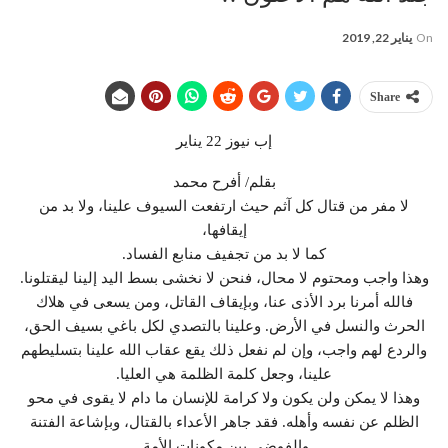
On
يناير 22, 2019
Share
إب نيوز 22 يناير
بقلم/ أفرح محمد
لا مفر من قتال كل آثم حيث ارتفعت السيوف علينا، ولا بد من
إيقافها،
كما لا بد من تجفيف منابع الفساد.
وهذا واجب ومحتوم لا محال، فنحن لا نخشى بسط اليد إلينا ليقتلونا.
فالله أمرنا برد الأذى عنا، وبإيقاف القاتل، ومن يسعى في هلاك
الحرث والنسل في الأرض. وعلينا بالتصدي لكل باغي بسيف الحق،
والردع لهم واجب، وإن لم نفعل ذلك يقع عقاب الله علينا بتسليطهم
علينا، وجعل كلمة الظلمة هي العليا.
وهذا لا يمكن ولن يكون ولا كرامة للإنسان ما دام لا يقوى في محو
الظلم عن نفسه وأهله. فقد جاهر الأعداء بالقتال، وبإشاعة الفتنة
والفوضى بين مكونات الأمة.