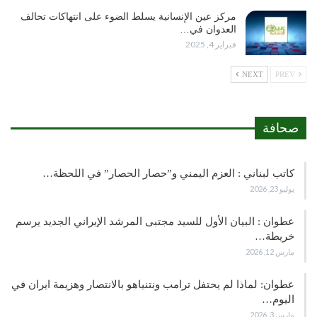
مركز عين الإنسانية يسلط الضوء على انتهاكات تحالف
العدوان في…
فبراير 4, 2025
NEXT
PREV
صحافة
كاتب لبناني : العزم اليمني و”حصار الحصار” في اللحظة…
يوليو 23, 2026
عطوان : البيان الأول للسيد مجتبى المرشد الإيراني الجديد يرسم
خريطة…
مارس 12, 2026
عطوان: لماذا لم يحتفل ترامب ونتنياهو بالانتصار وهزيمة ايران في
اليوم…
مارس 3, 2026