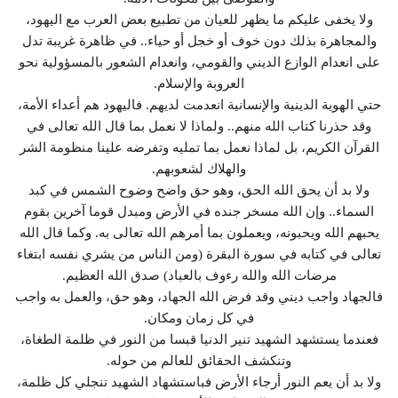
ولا يخفى عليكم ما يظهر للعيان من تطبيع بعض العرب مع اليهود،
والمجاهرة بذلك دون خوف أو خجل أو حياء.. في ظاهرة غريبة تدل
على انعدام الوازع الديني والقومي، وانعدام الشعور بالمسؤولية نحو
العروبة والإسلام.
حتي الهوية الدينية والإنسانية انعدمت لديهم. فاليهود هم أعداء الأمة،
وقد حذرنا كتاب الله منهم.. ولماذا لا نعمل بما قال الله تعالى في
القرآن الكريم، بل لماذا نعمل بما تمليه وتفرضه علينا منظومة الشر
والهلاك لشعوبهم.
ولا بد أن يحق الله الحق، وهو حق واضح وضوح الشمس في كبد
السماء.. وإن الله مسخر جنده في الأرض ومبدل قوما آخرين بقوم
يحبهم الله ويحبونه، ويعملون بما أمرهم الله تعالى به. وكما قال الله
تعالى في كتابه في سورة البقرة (ومن الناس من يشري نفسه ابتغاء
مرضات الله والله رءوف بالعباد) صدق الله العظيم.
فالجهاد واجب ديني وقد فرض الله الجهاد، وهو حق، والعمل به واجب
في كل زمان ومكان.
فعندما يستشهد الشهيد تنير الدنيا قبسا من النور في ظلمة الطغاة،
وتنكشف الحقائق للعالم من حوله.
ولا بد أن يعم النور أرجاء الأرض فباستشهاد الشهيد تنجلي كل ظلمة،