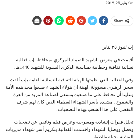
On
يناير 25, 2019
Share
إب /نيوز ٢٥ يناير
أقيمت في معرض الشهيد الصماد المركزي بمحافظة إب فعالية
نسائية ثقافية وخطابية بمناسبة الذكرى السنوية للشهيد 1440هـ .
وفي الفعالية التي نظمتها الهيئة الثقافية النسائية العامة بإب ألقت
سحر الزهيري مسؤولة الهيئة أن هؤلاء الشهداء صنعوا مجد هذه الأمة
وعلينا أن نحافظ على ما صنعوه ونسعى لصناعة المزيد من العزة
والشموخ . مشيدة بأسر الشهداء العظماء الذين كان لهم شرف
التفضل على هذا الشعب.بهذه التضحيات .
تخلل فقرات إنشادية ومسرحية وعرض فيلم وثائقي عن تضحيات
وفضل ووصايا الشهداء واختتمت الفعالية بتكريم أسر شهداء مديريات
المشنة وجبلة والظهار .