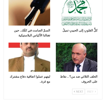
كلُّ القلوبِ إلى الحبيبِ تميلُ
السمّ الصامت في كفّك.. حين
تغتالنا الأكياس البلاستيكية
الحلف الثلاثي ضد من؟ .. نقاط
ليتهم عملوا اتفاقية دفاع مشترك
على الحروف
مع غزة..
NEXT
PREV