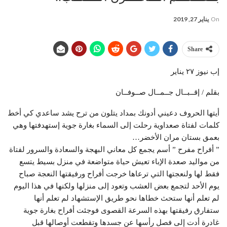
On
يناير 27, 2019
Share
إب نيوز ٢٧ يناير
بقلم / إقــبــال جــمــال صــوفــان
أيتها الحروف دعيني أدونك بمداد يتلون من ترح يشد ساعدي كي أخط
كلمات لفتاة صعداوية رحلت إلى السماء بغارة جوية إستهدفتها وهي
بعمق بستان مران الأخضر…
” أفراح مفرح ” أسم يجمع كل معاني البهجة والسعادة والسرور لفتاة
من مواليد صعدة الإباء تعيش حياة متواضعة في منزل بسيط يتسع
فقط لها ولنعجتها التي ترعاها خرجت أفراح ورفيقتها النعجة صباح
يوم الأحد لتجمع بعض العشب وتعود إلى منزلها ولكنها في هذا اليوم
لم تعلم أنها ستحث خطاها نحو طريق الإستشهاد لم تعلم أنها
ستفارق رفيقتها بهذه السرعة القصوى فوجئت أفراح بغارة جوية
غادرة أدت إلى فصل رأسها عن جسدها وتقطعت أوصالها قبل