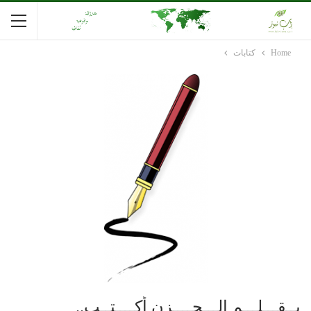
Home
كتابات
بــقـــلـــم الـــحــــزن أكــــتــب..