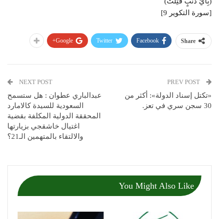
(بِأَيِّ ذَنْبٍ قُتِلَتْ)
[سورة التكوير 9]
Google+
Twitter
Facebook
Share
NEXT POST
PREV POST
«تكتل إسناد الدولة»: أكثر من
عبدالباري عطوان : هل ستسمح
30 سجن سري في تعز.
السعودية للسيدة كالامارد
المحققة الدولية المكلفة بقضية
اغتيال خاشقجي بزيارتها
والالتقاء بالمتهمين الـ21؟
You Might Also Like