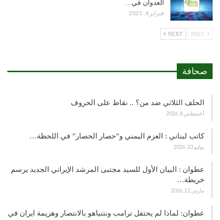
العدوان في…
فبراير 4, 2025
NEXT
PREV
صحافة
الحلف الثلاثي ضد من؟ .. نقاط على الحروف
أغسطس 8, 2026
كاتب لبناني : العزم اليمني و”حصار الحصار” في اللحظة…
يوليو 23, 2026
عطوان : البيان الأول للسيد مجتبى المرشد الإيراني الجديد يرسم
خريطة…
مارس 12, 2026
عطوان: لماذا لم يحتفل ترامب ونتنياهو بالانتصار وهزيمة ايران في