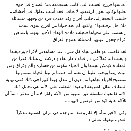
أنفاسها فزرع العشب التي كانت تستجمعه منذ الصباح في جوف
بطنها وكأنها تقول لرفيقتها لاتخافي فقد أمنت غذاؤك في أحشائي،
جلست النعجة إلى جانب أفراح وقد فقدت جزء من وجهها متسائلة
ماذا حل برفيقتها؟! ولكنها لم تجد جوابآ من أفراح سوى بسمة
إرتسمت على محياها فتجلت ملامح الوداع الأخير بينهما بإغماض
أفراح جفون عينيها الممتلئة بدموع الفراق.
لقد فاضت عواطفي تجاه كل شيء عند مشاهدتي لأفراح ورفيقتها
وأيقنت أننا فعلآ في دار فناء لا دار بقاء وأدركت أن هنالك قدرآ من
المعاناة لايمكن تجنبها وأن الحياة مكونة من خسارة وألم وفراق ومن
موت ايضآ ويجب علينا أن نعلم أنه عندما ترمينا الحياة بمساوئها
سنصبح أقوياء تجاهها من دون أن نبذل جهدآ كبيرآ في ذلك ففي نهاية
المطاف تظل الطريقة الوحيدة للتغلب على الألم هي تحمل ذلك
الألم فالحياة سلسلة غير منتهية من الآلآم ولكن لابد أن نتذكر دائمآ أن
للآلآم غاية لابد من الوصول إليها….
وفي الأخير ماأنا إلا قلم وصف ماوجده في مران الصمود مذكرآ
العدو….بقوله تعالى :