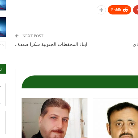
ReddIt
NEXT POST
ذي
ابناء المحفظات الجنوبية شكرا صعدة..
PREV
ص
ك
ا
ي
ع
ا
م