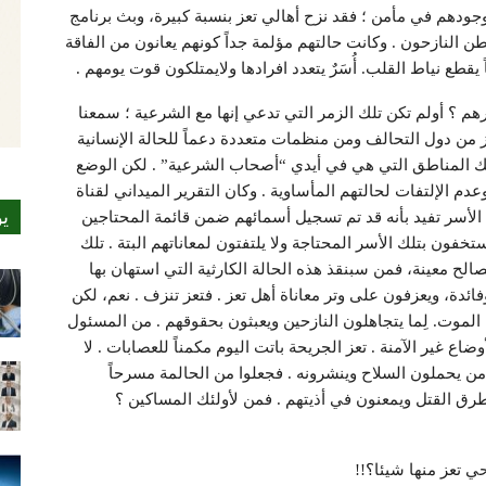
وجودهم في مأمن ؛ فقد نزح أهالي تعز بنسبة كبيرة، وبث برنامج
 النازحون . وكانت حالتهم مؤلمة جداً كونهم يعانون من الفاقة
قطع نياط القلب. أُسَرٌ يتعدد افرادها ولايمتلكون قوت يومهم .
م ؟ أولم تكن تلك الزمر التي تدعي إنها مع الشرعية ؛ سمعنا
 من دول التحالف ومن منظمات متعددة دعماً للحالة الإنسانية
لتلك المناطق التي هي في أيدي “أصحاب الشرعية” . لكن الوضع
عدم الإلتفات لحالتهم المأساوية . وكان التقرير الميداني لقناة
ي
لأسر تفيد بأنه قد تم تسجيل أسمائهم ضمن قائمة المحتاجين
ستخفون بتلك الأسر المحتاجة ولا يلتفتون لمعاناتهم البتة . تلك
ح معينة، فمن سبنقذ هذه الحالة الكارثية التي استهان بها
ائدة، ويعزفون على وتر معاناة أهل تعز . فتعز تنزف . نعم، لكن
لموت. لِما يتجاهلون النازحين ويعبثون بحقوقهم . من المسئول
ضاع غير الآمنة . تعز الجريحة باتت اليوم مكمناً للعصابات . لا
من يحملون السلاح وينشرونه . فجعلوا من الحالمة مسرحاً
طرق القتل ويمعنون في أذيتهم . فمن لأولئك المساكين ؟
حي تعز منها شيئا؟!!