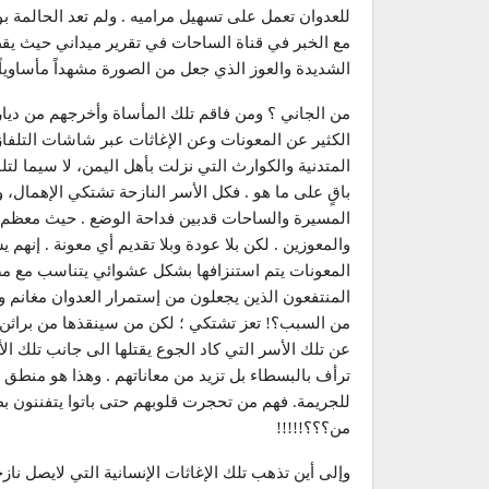
للعدوان تعمل على تسهيل مراميه . ولم تعد الحالمة ب
مع الخبر في قناة الساحات في تقرير ميداني حيث يقطن
الشديدة والعوز الذي جعل من الصورة مشهداً مأساوياً ي
من الجاني ؟ ومن فاقم تلك المأساة وأخرجهم من دياره
الكثير عن المعونات وعن الإغاثات عبر شاشات التلفاز
المتدنية والكوارث التي نزلت بأهل اليمن، لا سيما 
باقٍ على ما هو . فكل الأسر النازحة تشتكي الإهمال، و
المسيرة والساحات قدبين فداحة الوضع . حيث معظم ا
والمعوزين . لكن بلا عودة وبلا تقديم أي معونة . إنهم ي
المعونات يتم استنزافها بشكل عشوائي يتناسب مع مصال
المنتفعون الذين يجعلون من إستمرار العدوان مغانم وف
من السبب؟! تعز تشتكي ؛ لكن من سينقذها من براثن ا
عن تلك الأسر التي كاد الجوع يقتلها الى جانب تلك الأو
ترأف بالبسطاء بل تزيد من معاناتهم . وهذا هو منطق 
للجريمة. فهم من تحجرت قلوبهم حتى باتوا يتفننون ب
من؟؟؟!!!!!
وإلى أين تذهب تلك الإغاثات الإنسانية التي لايصل ناز