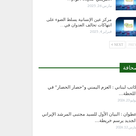
مارس 26, 2025
مركز عين الإنسانية يسلط الضوء على
انتهاكات تحالف العدوان في…
فبراير 4, 2025
NEXT
حافة
اتب لبناني : العزم اليمني و”حصار الحصار” في
للحظة…
وليو 23, 2026
طوان : البيان الأول للسيد مجتبى المرشد الإيراني
لجديد يرسم خريطة…
ارس 12, 2026