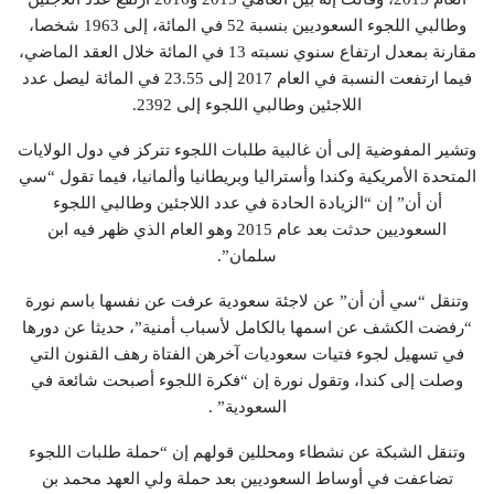
وطالبي اللجوء السعوديين بنسبة 52 في المائة، إلى 1963 شخصا،
مقارنة بمعدل ارتفاع سنوي نسبته 13 في المائة خلال العقد الماضي،
فيما ارتفعت النسبة في العام 2017 إلى 23.55 في المائة ليصل عدد
اللاجئين وطالبي اللجوء إلى 2392.
وتشير المفوضية إلى أن غالبية طلبات اللجوء تتركز في دول الولايات
المتحدة الأمريكية وكندا وأستراليا وبريطانيا وألمانيا، فيما تقول “سي
أن أن” إن “الزيادة الحادة في عدد اللاجئين وطالبي اللجوء
السعوديين حدثت بعد عام 2015 وهو العام الذي ظهر فيه ابن
سلمان”.
وتنقل “سي أن أن” عن لاجئة سعودية عرفت عن نفسها باسم نورة
“رفضت الكشف عن اسمها بالكامل لأسباب أمنية”، حديثا عن دورها
في تسهيل لجوء فتيات سعوديات آخرهن الفتاة رهف القنون التي
وصلت إلى كندا، وتقول نورة إن “فكرة اللجوء أصبحت شائعة في
السعودية” .
وتنقل الشبكة عن نشطاء ومحللين قولهم إن “حملة طلبات اللجوء
تضاعفت في أوساط السعوديين بعد حملة ولي العهد محمد بن