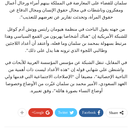
سلمان للقضاء على المعارضة في المملكة بينهم أمراء ورجال أعمال
ومفكرون وناشطات في مجال حقوق الإنسان ومجال الدفاع عن
حقوق المرأة، وتحدثت تقارير عن تعرضهم للتعذيب”.
من جهته يقول الباحث في منظمة هيومان رايتس ووتش آدم كوغل
للشبكة الأمريكية إن “هناك أشخاصا يهربون من القمع السياسي وهذا
مرتبط بسهولة بمحمد بن سلمان وما فعله، وأعتقد أن أعداد اللاجئين
وطالبي اللجوء الذي ترونه هنا يدل على ذلك”.
في المقابل، تنقل الشبكة عن مؤسس المؤسسة العربية للأبحاث في
واشنطن علي شهابي قوله إن “هذه الأعداد ليست ذات أهمية من
الناحية الإحصائية”، مضيفا أن “الإصلاحات الاجتماعية التي قدمها ولي
العهد السعودي، الأمير محمد بن سلمان غيّرت من الأوضاع وخصوصا
أوضاع النساء بصورة هائلة”، وفق تعبيره.
Google+
Twitter
Facebook
Share