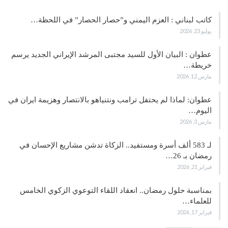
كاتب لبناني : العزم اليمني و”حصار الحصار” في اللحظة…
يوليو 23, 2026
عطوان : البيان الأول للسيد مجتبى المرشد الإيراني الجديد يرسم
خريطة…
مارس 12, 2026
عطوان: لماذا لم يحتفل ترامب ونتنياهو بالانتصار وهزيمة ايران في
اليوم…
مارس 3, 2026
لـ 583 ألف أسرة ومستفيد.. الزكاة تدشن مشاريع الإحسان في
رمضان بـ 26…
فبراير 21, 2026
بمناسبة حلول رمضان.. انعقاد اللقاء التوعوي الزكوي الخامس
للعلماء…
فبراير 17, 2026