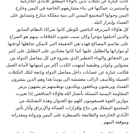
كانت عبارة عن تكتلات تدين بالولاء المطلق للأيادي الخارجية
وأستثمرت عمالتها في بناء مشاريعهم الخاصة في اليمن وخارج
اليمن وحولوا المجتمع اليمني الى بنية مفككة تتنازع وتتسابق على
الفساد وإبتزاز البلد .
كل هاؤلاء المرتزقة البائعين للوطن كانوا شركاء النظام السابق
والذين أختلفوا مؤخراً وكان سبب نشوب الخلافات بينهم هو الصراع
على نقاسم المصالح فهذه هي الحقيقة التي لايمكن تجاهلها أودفنها
أو مواراتها والتظليل عليها كما كانوا معتادين على التظليل على كثير
من الحقائق والوباء الخطير الذي نشروة في كل مفاصل الدولة من
مسؤلين وكوادر وظيفية أمتهنت الكذب أكثر من إمتهانها لأمانة العمل
فكانت عبارة عن عصابات داخل مفاصل الدولة وتابعة لتلك التكتلات
العميلة وللأسف لازالت معششة الى يومنا هذا وهم الذين ينشرون
الفساد ويرتشون وينافقون ويكذبون بوطنيتهم ثم يشهون برمز
المقاومة اليمنية الممثلة بأنصار الله هاؤلاء المنافقين إذا تغيرت
موازين القوة فسيقومون كلهم مع العدوان وهذة التشكيلة من
المجتمع المفكك هي نتاج وإفرازات العمالة والإرتزاق وأثار تأثير
الأيادي الخارجية والطامعة بالسيطرة على اليمن وثرواتة ومقدراتة
وموقعة المهم .