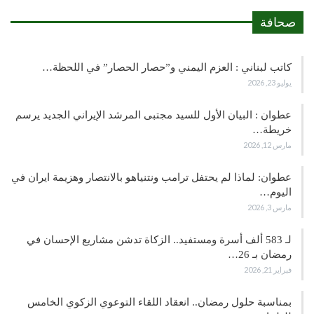
صحافة
كاتب لبناني : العزم اليمني و”حصار الحصار” في اللحظة…
يوليو 23, 2026
عطوان : البيان الأول للسيد مجتبى المرشد الإيراني الجديد يرسم
خريطة…
مارس 12, 2026
عطوان: لماذا لم يحتفل ترامب ونتنياهو بالانتصار وهزيمة ايران في
اليوم…
مارس 3, 2026
لـ 583 ألف أسرة ومستفيد.. الزكاة تدشن مشاريع الإحسان في
رمضان بـ 26…
فبراير 21, 2026
بمناسبة حلول رمضان.. انعقاد اللقاء التوعوي الزكوي الخامس