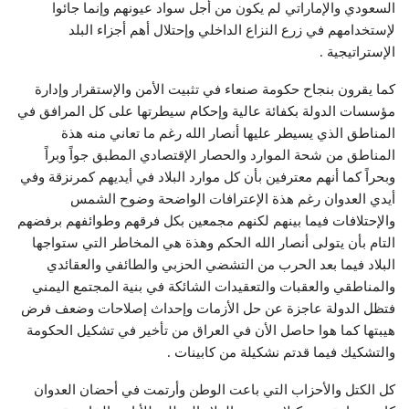
السعودي والإماراتي لم يكون من أجل سواد عيونهم وإنما جائوا
لإستخدامهم في زرع النزاع الداخلي وإحتلال أهم أجزاء البلد
الإستراتيجية .
كما يقرون بنجاح حكومة صنعاء في تثبيت الأمن والإستقرار وإدارة
مؤسسات الدولة بكفائة عالية وإحكام سيطرتها على كل المرافق في
المناطق الذي يسيطر عليها أنصار الله رغم ما تعاني منه هذة
المناطق من شحة الموارد والحصار الإقتصادي المطبق جواً وبراً
وبحراً كما أنهم معترفين بأن كل موارد البلاد في أيديهم كمرنزقة وفي
أيدي العدوان رغم هذة الإعترافات الواضحة وضوح الشمس
والإحتلافات فيما بينهم لكنهم مجمعين بكل فرقهم وطوائفهم برفضهم
التام بأن يتولى أنصار الله الحكم وهذة هي المخاطر التي ستواجها
البلاد فيما بعد الحرب من التشضي الحزبي والطائفي والعقائدي
والمناطقي والعقبات والتعقيدات الشائكة في بنية المجتمع اليمني
فتظل الدولة عاجزة عن حل الأزمات وإحداث إصلاحات وضعف فرض
هيبتها كما هوا حاصل الأن في العراق من تأخير في تشكيل الحكومة
والتشكيك فيما قدتم نشكيلة من كابينات .
كل الكتل والأحزاب التي باعت الوطن وأرتمت في أحضان العدوان