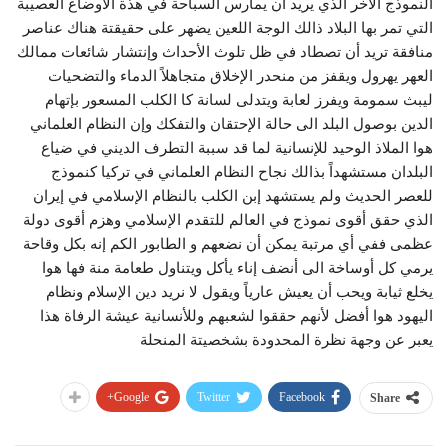
النموذج الأخر الذي يريد أن يمارس السباحة في هذة الأوضاع العصيبة
التي تمر بها البلاد ذالك الوجة اللعين يضهر على حقيقتة هناك عناصر
منافقة تريد أن تصطاد في ظل تلوث الأحداث وإنتشار شائعات ممالك
العهر يهرول ويقفز من منحدر الإخلاق متجاهلاً الدماء والتضحيات
ليبث سمومة ويفرز لعابة ويتدلى لسانة كا الكلب المسعور بإتهام
الدين بوصول البلد الى حالة الإحتقان والتفكك وإن النظام العلماني
هوا الملاذ الوحيد للإنسانية لما قد سببة التطرف الديني في ضياع
البلدان مستشهداً بذالك نجاح النظام العلماني في تركيا كنموذج
للعصر الحديث ولم يستشهد إبن الكلب بالنظام الإسلامي في إيران
الذي حقق أقوى نموذج في العالم للتقدم الإسلامي وهزم أقوى دولة
عظمى ففي أي مرتبة يمكن أن نضعهم و الطابور الكم إنه بكل وقاحة
يرمي كل أوساخة الى أنضف إناء يأكل ويتناول طعامة منة فها هوا
يخلع ثيابة ويحب أن يعيش عارياً ويقول لا نريد دين الإسلام ونظام
اليهود هوا أفضل لأنهم حققوا لشعبهم وللأنسانية عيشة الرفاة هذا
يعبر عن وجهة نظرة المحدودة بشخصيتة المنحلة
Google+
Twitter
Facebook
Share