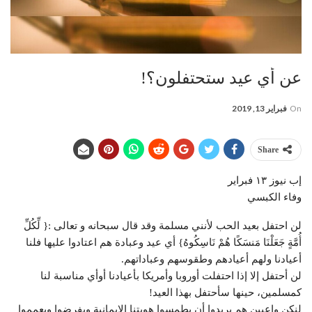
عن أي عيد ستحتفلون؟!
On
فبراير 13, 2019
Share
إب نيوز ١٣ فبراير
وفاء الكبسي
لن احتفل بعيد الحب لأنني مسلمة وقد قال سبحانه و تعالى :{ لِّكُلِّ
أُمَّةٍ جَعَلْنَا مَنسَكًا هُمْ نَاسِكُوهُ} أي عيد وعبادة هم اعتادوا عليها فلنا
أعيادنا ولهم أعيادهم وطقوسهم وعباداتهم.
لن أحتفل إلا إذا احتفلت أوروبا وأمريكا بأعيادنا أوأي مناسبة لنا
كمسلمين، حينها سأحتفل بهذا العيد!
لنكن واعيين هم يريدوا أن يطمسوا هويتنا الإيمانية ويفرضوا ويعمموا