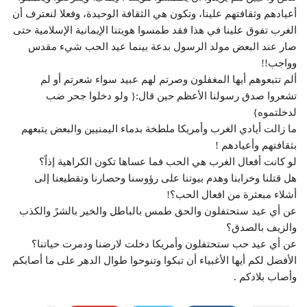
أعيادهم وثقافتهم علينا، وتكون هي الثقافة الوحيدة، وفعلا لنعترف أن
الغرب تفوق علينا في هذا فقد طمسوا هويتنا الإيمانية الإسلامية حتى
صار عند البعض مولد الرسول بدعة بينما عيد الحب شيء مقدس
وواجب!!
ألم تتبعوهم أيها المغفلون وصرتم لهم عبيد سواء شعرتم أو لم
تشعروا صدق رسولنا الأعظم حين قال:{ ولو دخلوا جحر ضب
لدخلتموه}
ما زالت أيادي الغرب وأمريكا ملطخة بدماء اليمنيين والبعض يتبعهم
بثقافتهم وأعيادهم !
لو كانت أفعال الغرب هي الحب فما عساها تكون الكراهية إذاً؟
هل قتلنا وخرابنا وهدم بيوتنا على رؤوسنا وحصارنا وتقطيعنا إلى
أشلاء مبعثرة من افعال الحب؟!
عن أي عيد ستحتفلون والحق طمس بالباطل والخير بالشرً والكذب
والزيف بالصدق؟
عن أي عيد حب ستحتفلون وأمريكا دخلت لارضنا ودمرت حياتنا؟
الأفضل لكم أيها الأغبياء أن تبكوا وتنوحوا طوال الدهر على ما أصابكم
وأصاب بلادكم .