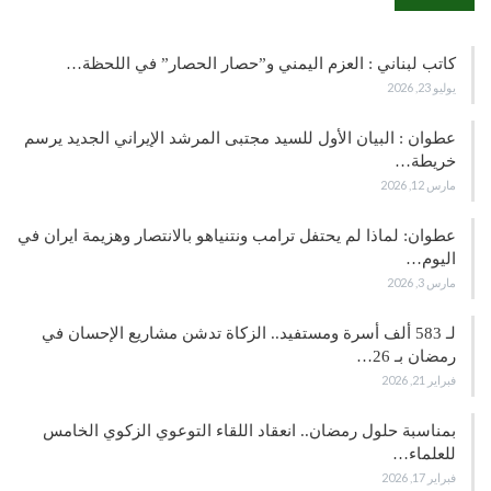
كاتب لبناني : العزم اليمني و”حصار الحصار” في اللحظة…
يوليو 23, 2026
عطوان : البيان الأول للسيد مجتبى المرشد الإيراني الجديد يرسم
خريطة…
مارس 12, 2026
عطوان: لماذا لم يحتفل ترامب ونتنياهو بالانتصار وهزيمة ايران في
اليوم…
مارس 3, 2026
لـ 583 ألف أسرة ومستفيد.. الزكاة تدشن مشاريع الإحسان في
رمضان بـ 26…
فبراير 21, 2026
بمناسبة حلول رمضان.. انعقاد اللقاء التوعوي الزكوي الخامس
للعلماء…
فبراير 17, 2026