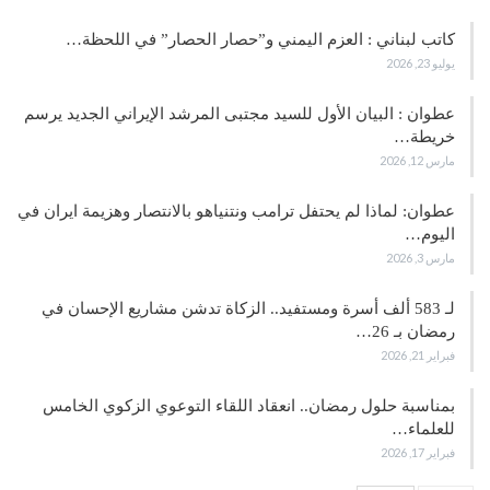
كاتب لبناني : العزم اليمني و”حصار الحصار” في اللحظة…
يوليو 23, 2026
عطوان : البيان الأول للسيد مجتبى المرشد الإيراني الجديد يرسم
خريطة…
مارس 12, 2026
عطوان: لماذا لم يحتفل ترامب ونتنياهو بالانتصار وهزيمة ايران في
اليوم…
مارس 3, 2026
لـ 583 ألف أسرة ومستفيد.. الزكاة تدشن مشاريع الإحسان في
رمضان بـ 26…
فبراير 21, 2026
بمناسبة حلول رمضان.. انعقاد اللقاء التوعوي الزكوي الخامس
للعلماء…
فبراير 17, 2026