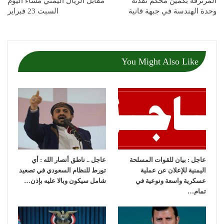
المرتزقة بكمين محكم نفذته
مقابل الريال اليمني مساء اليوم
وحدة الهندسة في جبهة قانية
السبت 23 فبراير
You Might Also Like
عاجل : بيان للقوات المسلحة
عاجل .. ناطق أنصار الله : أي
اليمنية للإعلان عن عملية
تورط للنظام السعودي في تصعيد
عسكرية واسعة ونوعية في
شامل سيكون وبالا عليه بإذن…
تمام…