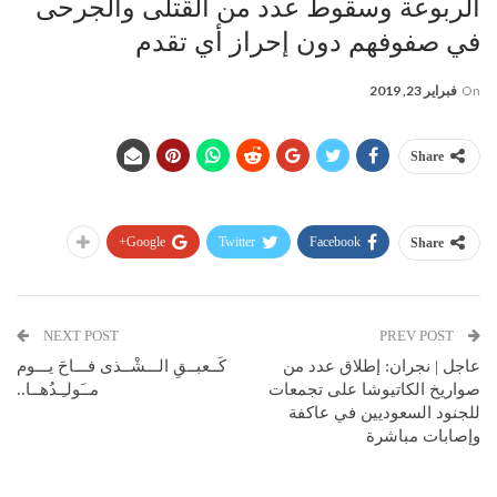
الربوعة وسقوط عدد من القتلى والجرحى
في صفوفهم دون إحراز أي تقدم
On
فبراير 23, 2019
Share
Google+
Twitter
Facebook
Share
NEXT POST
PREV POST
عاجل | نجران: إطلاق عدد من
كَــعبــقِ الـــشْــذى فـــاحَ يـــوم
صواريخ الكاتيوشا على تجمعات
مــَولـِـدُهــا..
للجنود السعوديين في عاكفة
وإصابات مباشرة