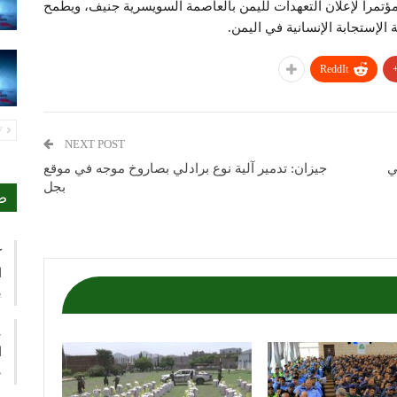
ؤتمراً لإعلان التعهدات لليمن بالعاصمة السويسرية جنيف، ويطمح
الإستجابة الإنسانية في اليمن.
ReddIt
PREV
NEXT POST
ي
جيزان: تدمير آلية نوع برادلي بصاروخ موجه في موقع
بجل
ص
ك
ا
ي
ع
ا
م