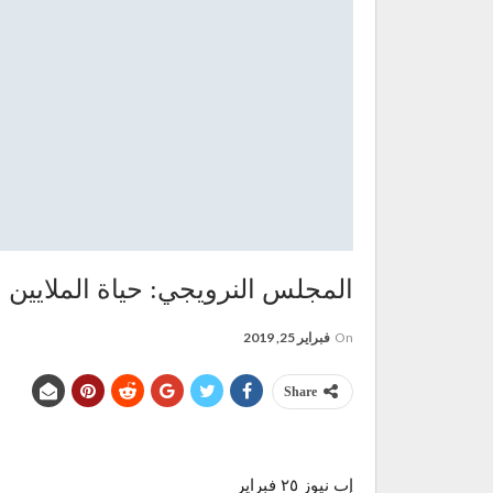
المجلس النرويجي: حياة الملايين 
On
فبراير 25, 2019
Share
إب نيوز ٢٥ فبراير