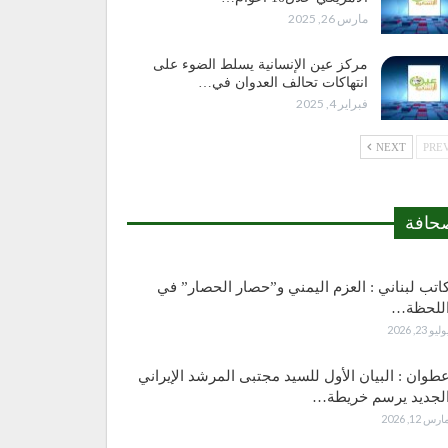
مارس 26, 2025
مركز عين الإنسانية يسلط الضوء على
انتهاكات تحالف العدوان في…
فبراير 4, 2025
NEXT
حافة
اتب لبناني : العزم اليمني و”حصار الحصار” في
للحظة…
وليو 23, 2026
طوان : البيان الأول للسيد مجتبى المرشد الإيراني
لجديد يرسم خريطة…
ارس 12, 2026