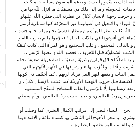
غطية لذلك يجسّمونها جسدا و يدعم الماسون مسابقات ملكات
ع
ت النجوميّة و ما إلى ذلك من مسمّيّات ما أنزل اللّه بها من
و
 و حرفت وجهة الإنسان ككلّ عن فطرته التي فطره اللّه عليهاو
م
التوراة و الإنجيل في أصولهما غير المحرّفة كتبا سماوية أُرسل
 اللّه كانت تنظر للمرأة من منظار قدسيّ يحترمها روحا و جسدا ،
اء التي أفرغوها في ملذّات الحياة ؛ فحرّموا مالم يحرمه الله و
ا
ف
يهم و بالتالي المجتمع ، و قلب المجتمع و هو المرأة التي كانت كبقيّة
كتب السّماويّة قبل التّحريف ، فعصوا الله و عصوا الرّسل ،،
ب
و رسله إلّا اختلاق قوانين بشريّة وضعيّة ناقصة هزيلة ضعيفة تحكم
ا
بت و قُتلت و تُقُرّب بها عبر إغراقها في الأنهار لآلهتهم التي
ف
مل البنات و دفعها لنهر النيل قربانا لربهم ، كما اُختُلف في كونها
لكنيسة قبل حروب النّهصة الأوربيّة كما عبثت بالإنسان ككلّ ، و
PREV
عد لإنسانيتها إلّا بالرّسول الخاتم المصحّح المنقّح المستقيم
ة رسول ربّ العالمين، و حبيبة حبيب ربّ العالمين ، و أم سبطي
لنا_ نحن _ النساء لنصل إلى مراتب الكمال البشري كما وصلت أو
 ، و لنحن الأحوج إلى التّاسّي بها كنساء عامّة و الاقتداء بها
د و القوة و المرابطة و المصابرة ،،