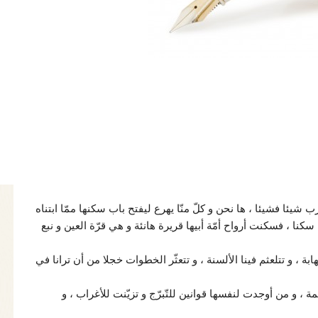
شيئا فشيئا ، ها نحن و كلّ منّا يهرع ليفتح باب سكنها ممّا ابتناه
 سكنا ، فسكنت أرواح أمّة أبيها قريرة هانئة و هي قرّة العين و نبع
 ، و تتلعثم فينا الألسنة ، و تتعثّر الخطوات خجلا من أن ترانا في
، و من أوجدت لنفسها قوانين للتّبرّج و تزيّنت للأغراب ، و