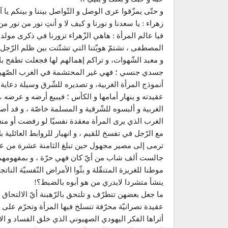
و حتّى يمزّقوا عرى الوصل و التّواصل بيننا و بينكم يا آ
زهراء : يا سعدنا و نورنا و كيف لا و أنتِ نور من نور من 
فيا عالم المرأة : هاهي الزّهراء تزورنا في ذكرى مولده
المصطفى ، نشتمّ هويّتنا التي تشتّتت بين ظلم الرّجل 
و معبد الشّهوات، و تراكم إهمالهم لها فجعلت تطفح بال
جسدي جنسي ؛ فهي غير المحتشمة في الغرب الصّهيون
أنموذج المرأة الغربية، و تصديره للشّرق وسيلة دعاية و
عقيدته و ينهار أمامها و الكأس ؛ فيبيع أرضه و عرضه 
الغربية و ألبسوه للشّرقية و المسلمة خاصّة ، و قد أص
الغرب الذي يرى المرأة معقدة نفسيّا لو رفضت أو منعت
مع الرّجل في تفسخ للقيم ، و انهيار للروابط العائلي
ترمى إلى مصير مجهول حين تبلغ الثامنة عشرة من عمرها 
جالست ألف شاب من أيّ كان فهي حرّة ، و بمفهومهم الأ
موطنا للغريزة المتنقّلة و بثّوا الأمراض النّفسيّة النات
ينشأ متشردا لايدري من هو أبوه بالضبط؟!
ما جعل بعضهن تتطرّف و تلتحق بالرّهبنة أيّ الالتحا
عقيدة نصرانيّة محرّفة تنسلخ فيها المرأة وتحرّم على 
أثراها الفكر اليهودي الصهيوني الذي خلق الفساد و الاب