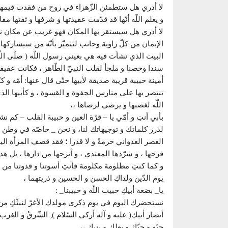
لا أدري هل ستطمئن الزّهراء في روح من فقدت قيمها و
و يعلم اللّه أنّها قد قدّمت عقيدتها و شرفها و ثقتها مق
لا أدري هل سيستقر بها المكان فهو غريب عن مكان نشأت فيه
الإيمان من كلّ زاوية وجانب لتتميّز بأنّه من سيشارك
البيت الذي نشأت فيه هي بعيني رسول اللّه ( صلّى اللّه 
سندا وحصنا و ملجأ لقلب النبيّ الطّاهر ، فكانت عفيفة
أمينة حبيبة قريبة صديقة لأبيها حتّى قال عنها: أمّه و كن
تنتصر بها على متارس الجفوة و القسوة ، و كأبيها ال
اللّه لغضبها و يرضى لرضاها ،،
بأبي أنتِ و أمّي يا – قرّة العين و حبيبة القلب – كم 
لدرر كلماتك و توجيهاتك لنا، و نحن _ خاصّة في وطن 
العصر العدواني حرمةً و لا قدرا ؛ فقد قصف المرأة اليمن
فرحها ، و شرّدها المعتدي ، و أنزحها من دارها ، بل هدمه
و كما كنتِ مظلومة مكلومة فأنتِ أسوتنا و قدوتنا من حو
يوم الدّين ولداكِ الحسن و الحسين و ذريتهما ،
يا_ بضعة أبيكِ حبيب اللّه و حبيبنا_ :
نستحضرك اليوم في يوم ذكرى مولدك الأغرّ لنبثّكِ من 
أنصار أبيك( عليه و آله أزكى السّلام ) ِ الشّرقُ و الغر
حبّه و حبّك و بعلك و بنيكِ ،،