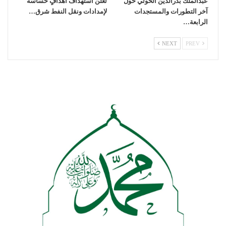
عبدالملك بدرالدين الحوثي حول
تعلن استهداف أهدافٍ حساسة
آخر التطورات والمستجدات
لإمدادات ونقل النفط شرق…
الرابعة…
NEXT
PREV