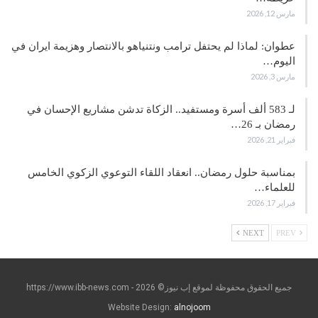
مارس 12, 2026
عطوان: لماذا لم يحتفل ترامب ونتنياهو بالانتصار وهزيمة ايران في
اليوم…
مارس 3, 2026
لـ 583 ألف أسرة ومستفيد.. الزكاة تدشن مشاريع الإحسان في
رمضان بـ 26…
فبراير 21, 2026
بمناسبة حلول رمضان.. انعقاد اللقاء التوعوي الزكوي الخامس
للعلماء…
فبراير 17, 2026
NEXT
PREV
جميع الحقوق محفوظة لموقع إب نيوز© https://www.ibb-news.com - 2026
Website Design:
alnojoom