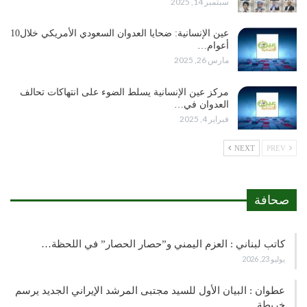
سبتمبر 14, 2025
عين الإنسانية: ضحايا العدوان السعودي الأمريكي خلال10
أعوام…
مارس 26, 2025
مركز عين الإنسانية يسلط الضوء على انتهاكات تحالف
العدوان في…
فبراير 4, 2025
NEXT
PREV
صحافة
كاتب لبناني : العزم اليمني و”حصار الحصار” في اللحظة…
يوليو 23, 2026
عطوان : البيان الأول للسيد مجتبى المرشد الإيراني الجديد يرسم
خريطة…