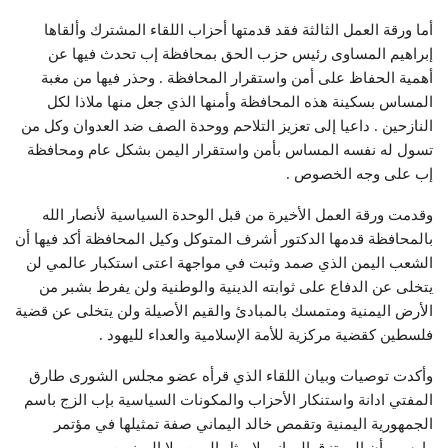
أما ورقة العمل الثالثة فقد قدمتها أحزاب اللقاء المشترك وألقاها
إبراهيم المساوى رئيس حزب الحق بمحافظة إب تحدث فيها عن
أهمية الحفاظ على أمن واستقرار المحافظة . وحذر فيها من مغبة
المساس بسكينة هذه المحافظة وأمنها الذي جعل منها ملاذا لكل
النازحين . داعيا إلى تعزيز التلاحم ووحدة الصف ضد العدوان وكل من
تسول له نفسه المساس بأمن واستقرار اليمن بشكل عام ومحافظة
إب على وجه الخصوص .
وقدمت ورقة العمل الأخيرة من قبل الوحدة السياسية لأنصار الله
بالمحافظة قدمها الدكتور أشرف المتوكل وكيل المحافظة أكد فيها أن
الشعب اليمن الذي صمد وثبت في مواجهة اعتى استكبار عالمي لن
يتخلى عن الدفاع على ثوابته الدينية والوطنية ولن يفرط بشبر من
الأرض اليمنية ومتمسك بالمبادئ والقيم الأصيلة ولن يتخلى عن قضية
فلسطين كقضية مركزية للأمة الإسلامية والعداء لليهود .
وأكدت توصيات وبيان اللقاء الذي قرأه عضو مجلس الشورى طارق
المفتي ادانة واستنكار الأحزاب والمكونات السياسية بإب الزج باسم
الجمهورية اليمنية وتقمص خالد اليماني صفة تمثيلها في مؤتمر
وارسو وأن المرتزق اليماني لايمثل اليمن ولا اليمنيين .