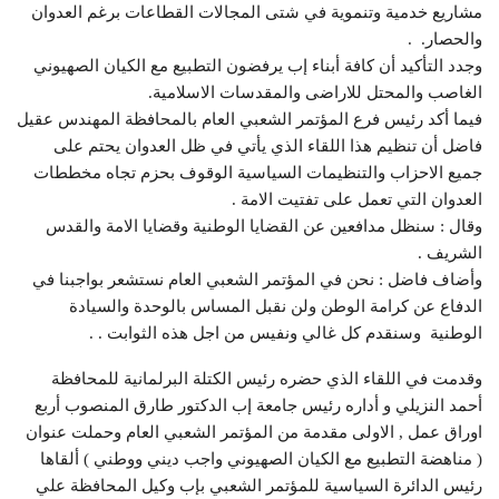
مشاريع خدمية وتنموية في شتى المجالات القطاعات برغم العدوان
والحصار. .
وجدد التأكيد أن كافة أبناء إب يرفضون التطبيع مع الكيان الصهيوني
الغاصب والمحتل للاراضى والمقدسات الاسلامية.
فيما أكد رئيس فرع المؤتمر الشعبي العام بالمحافظة المهندس عقيل
فاضل أن تنظيم هذا اللقاء الذي يأتي في ظل العدوان يحتم على
جميع الاحزاب والتنظيمات السياسية الوقوف بحزم تجاه مخططات
العدوان التي تعمل على تفتيت الامة .
وقال : سنظل مدافعين عن القضايا الوطنية وقضايا الامة والقدس
الشريف .
وأضاف فاضل : نحن في المؤتمر الشعبي العام نستشعر بواجبنا في
الدفاع عن كرامة الوطن ولن نقبل المساس بالوحدة والسيادة
الوطنية وسنقدم كل غالي ونفيس من اجل هذه الثوابت . .
وقدمت في اللقاء الذي حضره رئيس الكتلة البرلمانية للمحافظة
أحمد النزيلي و أداره رئيس جامعة إب الدكتور طارق المنصوب أربع
اوراق عمل , الاولى مقدمة من المؤتمر الشعبي العام وحملت عنوان
( مناهضة التطبيع مع الكيان الصهيوني واجب ديني ووطني ) ألقاها
رئيس الدائرة السياسية للمؤتمر الشعبي بإب وكيل المحافظة علي