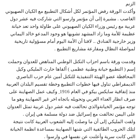
الزنم
وأكدت الورقة رفض المؤتمر لكل أشكال التطبيع مع الكيان الصهيوني
الغاصب . مشيرة إلى أن مؤتمر وارسو التي شاركت فيه عشر دول
عربية مع رئيس وزراء الكيان الصهيوني على طاولة واحد تعد خيانة
عظيمة للأمة وما زاد المشهد تشويها هو وجود المدعو خالد اليماني
وزير خارجية الفنادق .. لافتا أن الأمة اليوم أمام مسؤولية تاريخية
لمواصلة النظال ومقارعة مشاريع التطبيع .
وقدمت ورقة باسم احزاب التكتل الوطني المناهض للعدوان وحملت
إسم ( التطبيع خيانة وطنية عظمى ) ألقاها حارث المليكي وكيل
المحافظة عضو الهيئة التنفيذية للتكتل أمين عام حزب الناصري
الديمقراطي تناول فيها خطوات التطبيع وخطة تقسيم البلدان العربية
منذ إتفاقية سايكس بيكو في العام 1916 ِ وكيف عمل الصهاينة على
صرف انظار العداء العربي وتحويله باتجاه اخر غير الصهاينة وهو ما
توجه مؤتمر الخيانةوالذي تحالفت فيه عشر دول عربية تمثل العدوان
على اليمن تحالفت مع إسرائيل ضد دولة مسلمة هي إيران .
ولفت المليكي إلى أن ما وصلت إليه الشعوب العربية كانت نتيجة
لتلك الحروب الطائفية التي شنها الصهاينة بمساعدة انظمة الخيانة
التي كانت سرية وأعلنت عن نفسها في وارسوا .