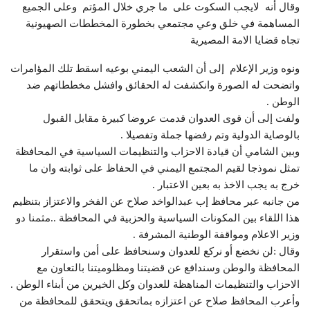
وقال أنه لايجب السكوت على ما جري خلال المؤتم وعلى الجميع
المساهمة في خلق وعي مجتمعي بخطورة المخططات الصهيونية
تجاه قضايا الامة المصيرية
ونوه وزير الإعلام إلى أن الشعب اليمني بوعيه اسقط تلك المؤامرات
واتضحت له الصورة وانكشفت له الحقائق وافشل مخططاتهم ضد
الوطن .
ولفت إلى أن قوى العدوان قدمت عروضا كبيرة مقابل القبول
بالوصاية الدولية وتم رفضها جملة وتفصيلا .
وبين الشامي أن قيادة الاحزاب والتنظيمات السياسية في المحافظة
تمثل نموذجا لقيم المجتمع اليمني في الحفاظ على ثوابته وان ما
خرج به يجب الاخذ به بعين الاعتبار .
من جانبه عبر محافظ إب عبدالواخد صلاح عن الفخر والاعتزاز بتنظيم
هذا اللقاء بين المكونات السياسية والحزبية في المحافظة ..مثمنا دو
وزير الاعلام ومواقفة الوطنية المشرفة .
وقال :لن نخضع أو نركع للعدوان وسنحافظ على أمن واستقرار
المحافظة والوطن وسندافع عن قضيتنا ومظلوميتنا بالتعاون مع
الاحزاب والتنظيمات المناهظة للعدوان وكل الخيرين من أبناء الوطن .
وأعرب المحافظ صلاح عن اعتزازه بماتحقق ويتحقق للمحافظة من