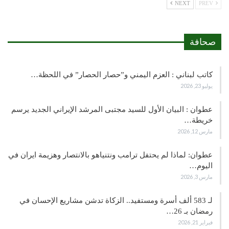
NEXT
PREV
صحافة
كاتب لبناني : العزم اليمني و”حصار الحصار” في اللحظة…
يوليو 23, 2026
عطوان : البيان الأول للسيد مجتبى المرشد الإيراني الجديد يرسم
خريطة…
مارس 12, 2026
عطوان: لماذا لم يحتفل ترامب ونتنياهو بالانتصار وهزيمة ايران في
اليوم…
مارس 3, 2026
لـ 583 ألف أسرة ومستفيد.. الزكاة تدشن مشاريع الإحسان في
رمضان بـ 26…
فبراير 21, 2026