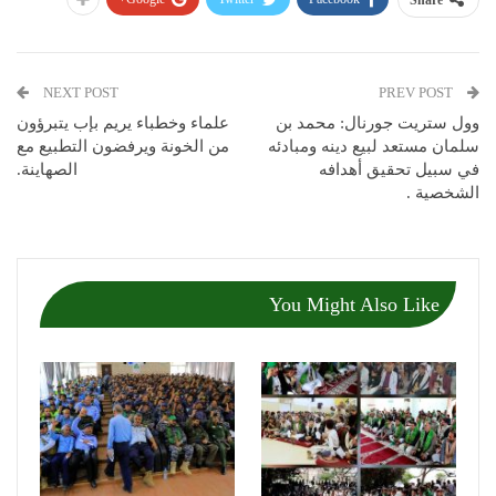
NEXT POST
PREV POST
وول ستريت جورنال: محمد بن
علماء وخطباء يريم بإب يتبرؤون
سلمان مستعد لبيع دينه ومبادئه
من الخونة ويرفضون التطبيع مع
في سبيل تحقيق أهدافه
الصهاينة.
الشخصية .
You Might Also Like