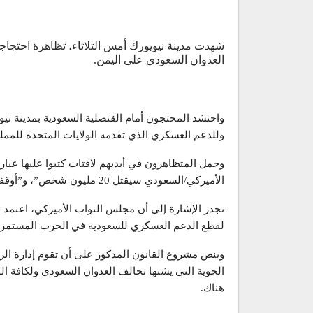
شهدت مدينة نيويورك أمس الثلاثاء، تظاهرة احتجاج
العدوان السعودي على اليمن.
واحتشد المحتجون أمام القنصلية السعودية بمدينة ني
وللدعم العسكري الذي تقدمه الولايات المتحدة للمملك
وحمل المتظاهرون في أيديهم لافتات كتبوا عليها ع
الأميركي/السعودي سيقتل 20 مليون شخص”، و”أوقفوا جرائم الحرب التي ترتكبها السعودية وأميركا”.
لقطع الدعم العسكري للسعودية في الحرب المستمرة 
الجوية التي يشنها تحالف العدوان السعودي ولكافة الو
هناك.