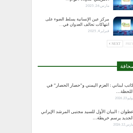
مارس 26, 2025
مركز عين الإنسانية يسلط الضوء على
انتهاكات تحالف العدوان في…
فبراير 4, 2025
NEXT
حافة
اتب لبناني : العزم اليمني و”حصار الحصار” في
للحظة…
وليو 23, 2026
طوان : البيان الأول للسيد مجتبى المرشد الإيراني
لجديد يرسم خريطة…
ارس 12, 2026