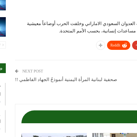
ر 2015، حرباً شنها تحالف العدوان السعودي الاماراتي وخلفت الحرب أوضاعاً معيشية
 مساعدات إنسانية، بحسب الأمم المتحدة.
PREV
ReddIt
ص
NEXT POST
صحفية لبنانية المرأة اليمنية أنموذجُ الجهاد الفاطمي !!
ك
ا
ي
ع
ا
م