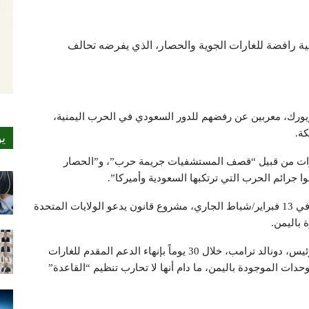
ية رافضة للغارات الجوية والحصار، الذي يفرضه تحالف
ويورك، معربين عن رفضهم للدور السعودي في الحرب اليمنية،
ة.
ي
بارات من قبيل “قصف المستشفيات جريمة حرب”، و”الحصار
تجدر الإشارة إلى أن مجلس النواب الأميركي، اعتمد في 13 فبراير/شباط الجاري، مشروع قانون يدعو الولايات المتحدة
باليمن.
وينص مشروع القانون المذكور على أن تقوم إدارة الرئيس، دونالد ترامب، خلال 30 يوماً بإنهاء الدعم المقدم للغارات
حدات الموجودة باليمن، ما دام أنها لا تحارب تنظيم “القاعدة”