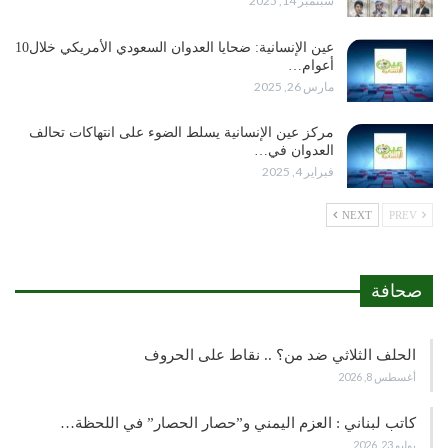
سبتمبر 14, 2025
عين الإنسانية: ضحايا العدوان السعودي الأمريكي خلال10
أعوام…
مارس 26, 2025
مركز عين الإنسانية يسلط الضوء على انتهاكات تحالف
العدوان في…
فبراير 4, 2025
NEXT
PREV
صحافة
الحلف الثلاثي ضد من؟ .. نقاط على الحروف
أغسطس 8, 2026
كاتب لبناني : العزم اليمني و”حصار الحصار” في اللحظة…
يوليو 23, 2026