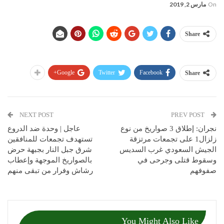
On
مارس 2, 2019
Share
Google+
Twitter
Facebook
Share
NEXT POST
PREV POST
نجران: إطلاق 3 صواريخ من نوع
عاجل | وحدة ضد الدروع
زلزال1 على تجمعات مرتزقة
تستهدف تجمعات للمنافقين
الجيش السعودي غرب السديس
شرق جبل النار بجبهة حرض
وسقوط قتلى وجرحى في
بالصواريخ الموجهة وإعطاب
صفوفهم
رشاش وفرار من تبقى منهم
You Might Also Like