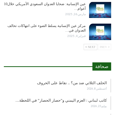
عين الإنسانية: ضحايا العدوان السعودي الأمريكي خلال10
أعوام…
مارس 26, 2025
مركز عين الإنسانية يسلط الضوء على انتهاكات تحالف
العدوان في…
فبراير 4, 2025
NEXT
PREV
صحافة
الحلف الثلاثي ضد من؟ .. نقاط على الحروف
أغسطس 8, 2026
كاتب لبناني : العزم اليمني و”حصار الحصار” في اللحظة…
يوليو 23, 2026