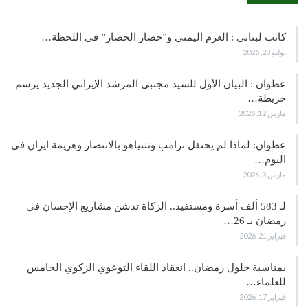
كاتب لبناني : العزم اليمني و”حصار الحصار” في اللحظة…
يوليو 23, 2026
عطوان : البيان الأول للسيد مجتبى المرشد الإيراني الجديد يرسم
خريطة…
مارس 12, 2026
عطوان: لماذا لم يحتفل ترامب ونتنياهو بالانتصار وهزيمة ايران في
اليوم…
مارس 3, 2026
لـ 583 ألف أسرة ومستفيد.. الزكاة تدشن مشاريع الإحسان في
رمضان بـ 26…
فبراير 21, 2026
بمناسبة حلول رمضان.. انعقاد اللقاء التوعوي الزكوي الخامس
للعلماء…
فبراير 17, 2026