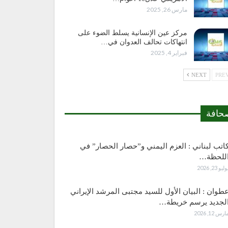
مارس 26, 2025
مركز عين الإنسانية يسلط الضوء على
انتهاكات تحالف العدوان في…
فبراير 4, 2025
NEXT
حافة
اتب لبناني : العزم اليمني و”حصار الحصار” في
للحظة…
وليو 23, 2026
طوان : البيان الأول للسيد مجتبى المرشد الإيراني
لجديد يرسم خريطة…
ارس 12, 2026