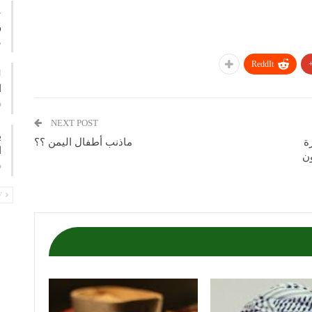
ع
و
م
ReddIt
ا
ف
NEXT POST
ب
ة
ماذنب أطفال اليمن ؟؟
ا
ون
ف
PREV