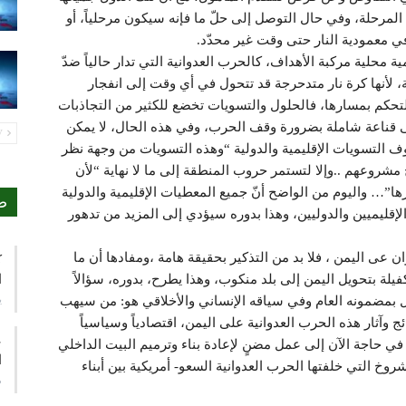
المرحلة، وفي حال التوصل إلى حلّ ما فإنه سيكون مرحلياً، أو
عمودية النار حتى وقت غير محدّد.
مية محلية مركبة الأهداف، كالحرب العدوانية التي تدار حالياً ضدّ
لة، لأنها كرة نار متدحرجة قد تتحول في أي وقت إلى انفجار
التحكم بمسارها، فالحلول والتسويات تخضع للكثير من التجاذبات
إلى قناعة شاملة بضرورة وقف الحرب، وفي هذه الحال، لا يمكن
PREV
 التسويات الإقليمية والدولية “وهذه التسويات من وجهة نظر
شروعهم ..وإلا لتستمر حروب المنطقة إلى ما لا نهاية “لأن
ا”… واليوم من الواضح أنّ جميع المعطيات الإقليمية والدولية
ص
إقليميين والدوليين، وهذا بدوره سيؤدي إلى المزيد من تدهور
 عى اليمن ، فلا بد من التذكير بحقيقة هامة ،ومفادها أن ما
ك
ا
لة بتحويل اليمن إلى بلد منكوب، وهذا يطرح، بدوره، سؤالاً
ي
بمضمونه العام وفي سياقه الإنساني والأخلاقي هو: من سيهب
ائج وآثار هذه الحرب العدوانية على اليمن، اقتصادياً وسياسياً
ع
في حاجة الآن إلى عمل مضنٍ لإعادة بناء وترميم البيت الداخلي
ا
وخ التي خلفتها الحرب العدوانية السعو- أمريكية بين أبناء
م