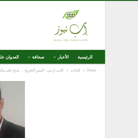
الرئيسية
الأخبار
صحافة
العدوان عل
Home
كتابات
كاتب اردني : اليمن الجريح … يذبح على مائد