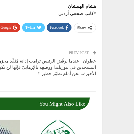
هشام الهبيشان
*كاتب صحفي أردني
Google+
Twitter
Facebook
Share
PREV POST
عطوان : عندما يرفُض الرئيس ترامب إدانة مُنَفِّذ مجزر
المسجدين في نيوزيلندا ووصفِه بالإرهابيّ فإنّها لن تك
الأخيرة.. نحن أمام تطوّر خطير ؟
You Might Also Like