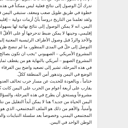
تدرك أنّ الوصول إلى نتائج فعلية ليس ممكناً في هذه 
خطوة في طريق طويل صعب ومعقد، ستبقي اليمن في م
ولقد تعلمنا من التاريخ دروساً بأنّ أزمات دولية – إقلي
اليمن، انه لا يمكن الوصول إلى نتائج نهائية لها بسهو
إقليمي، وحينها لا يمكن ضبط تدحرجها أو على الأقلّ 
والأخذ والردّ قبل وصول الأطراف الرئيسية المعنية 
التوصل إلى حلّ في المدى المنظور، ما لم تنضج ظروف
المشروع الأمريكي – الصهيوني “يجب ان تكون بصالح م
المشروع الصهيو – أمريكي بالنهاية هو من يقطف ثماره
في هذه المرحلة، تشير إلى تصعيد واضح بين الفرقاء ال
الوضع في اليمن وتدهور أمن المنطقة ككلّ.
ختاماً ، وبالعودة للحديث عن مسار حرب تحالف العدوان
يقارب على أربعة أعوام من الحرب على اليمن كانت كفي
مشروعاً ويستحق أن يطرح في هذه المرحلة، والسؤال 
اليمن الحياة من جديد؟ هنا لا يمكن أبداً التقليل من نت
وأمنياً، والأهم من ذلك هو الملف المجتمعي، الذي هو 
المجتمعي اليمني، وخصوصاً بعد سلسلة التباينات والشر
الوطن الواحد في اليمن.