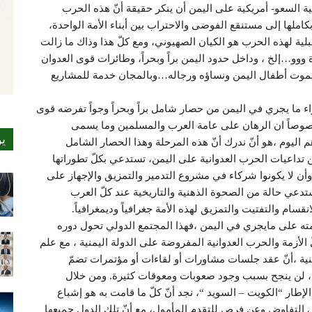
ية السعو- أمريكية على اليمن أن ينكر حقيقة أنّ هذه الحرب
ملها إلى مستنقع الفوضى والاحتراب بين أبناء الأمة الواحدة،
بلية لهذه الحرب هو الكيان الصهيوني، ومع كلّ هذا وذاك ما زالت
و…إلخ ، وداخل حدود اليمن براً وبحراً، وطائرات قوى العدوان
يموت أطفال اليمن ونساؤه ورجاله…وبالمجان خدمة للمشاريع
اء ما يجري في اليمن من حصار شامل براً وبحراً وجواً تفرضه قوى
خصوصاً ان الرهان على عامة العرب والمسلمين وما يسمى
ي
م اليوم ،هو أنّ ندرك أنّ هذه المرحلة وهذا الحصار الشامل
داعيات الحرب العدوانية على اليمن، تستدعي بكلّ تطوراتها
أن لا يكونوا شركاء في مشروع التدمير والتمزيق والإجهاز على
دعي حالة من الصحوة الذهنية والتاريخية عند كلّ العرب
سام والتفتيت والتمزيق لهذه الأمة جغرافياً وديمغرافياً.
ه على مايجري في اليمن ،فهذا المجتمع الدولي تحول دوره
الأزمة والحرب العدوانية المفروضة على الدولة اليمنية ، مع علم
ية ،أنّ عقد جلسات مشاورات أو لقاءات أو مؤتمرات تضمّ
، لن ينجح بسبب وجود صعوبات ومعوقات كثيرة. ومن خلال
طار “الكويت – السويد “، نجد أنّ كلّ ما قامت به هو إشباع
ي التفاوض وعن فرص للتقدم المأمول، مع أنّ تلك الدول جميعها