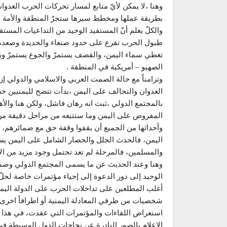
وهنا ،لا يمكن لأيّ متابع لمسار تحركات الحرب العدوان
بطريقة عملها ومخطط سيرها ستجرّ المنطقة والأمة بكا
والكلّ يعلم أنّ المستفيد الوحيد من التداعيات المستق
طبول الحرب تقرع على حدود صنعاء والحديدة وصعدة وو
تغطي سماء اليمن، والقصف يستمرّ والجوع يستمرّ و
الصهيو – أمريكية في المنطقة .
وتزامناً مع حالة الصمت العربي والاسلامي والدولي إز
العدوان والتحالف على اليمن ،بدأت تتضح لليمنيين 
بالمجتمع الدولي ،ثبت انه رهان فاشل، ولكن هنا والأه
المفروض على اليمن وما ستتبعه من مراحل دقيقة من ت
وأحداثها من الجميع أن يقفوا وقفة حق مع ضمائرهم، و
اليمن، فالحدث الجلل والحصار الشامل على اليمن يست
والمسلمين، فالمرحلة لم تعد تحتمل وجود مزيد من الانق
وهنا وعند الحديث عن ما يسمى المجتمع الدولي وصمت
الوحيد إلى دور الدعوة إلى إحياء مؤتمرات خاصة لحلّ 
أغلب المطلعين على تداخلات الحرب على الدولة اليمن
شخصيات من طرفي المعادلة اليمنية أو اطرافاً اخرى
استعراض اللقاءات والمؤتمرات التي عقدت، في هذا الإ
الإعلام بالصور النادرة عن نجاحات الدول الوسيطة ف