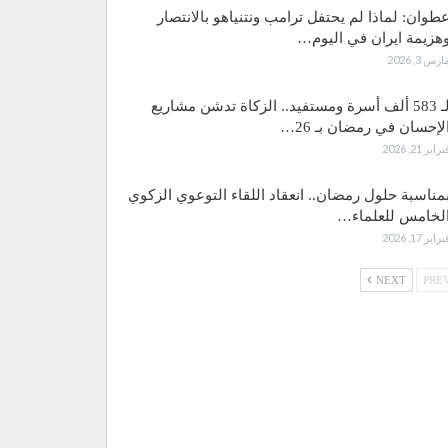
طوان: لماذا لم يحتفل ترامب ونتنياهو بالانتصار
هزيمة ايران في اليوم…
ارس 3, 2026
لـ 583 ألف أسرة ومستفيد.. الزكاة تدشن مشاريع
لإحسان في رمضان بـ 26…
براير 21, 2026
مناسبة حلول رمضان.. انعقاد اللقاء التوعوي الزكوي
لخامس للعلماء…
براير 17, 2026
NEXT