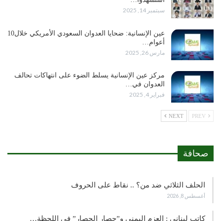
سبتمبر 14, 2025
عين الإنسانية: ضحايا العدوان السعودي الأمريكي خلال10
أعوام…
مارس 26, 2025
مركز عين الإنسانية يسلط الضوء على انتهاكات تحالف
العدوان في…
فبراير 4, 2025
NEXT
PREV
صحافة
الحلف الثلاثي ضد من؟ .. نقاط على الحروف
أغسطس 8, 2026
كاتب لبناني : العزم اليمني و”حصار الحصار” في اللحظة…