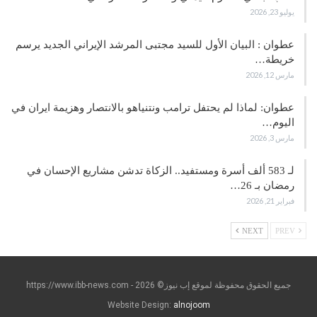
يوليو 23, 2026
عطوان : البيان الأول للسيد مجتبى المرشد الإيراني الجديد يرسم
خريطة…
مارس 12, 2026
عطوان: لماذا لم يحتفل ترامب ونتنياهو بالانتصار وهزيمة ايران في
اليوم…
مارس 3, 2026
لـ 583 ألف أسرة ومستفيد.. الزكاة تدشن مشاريع الإحسان في
رمضان بـ 26…
فبراير 21, 2026
NEXT
PREV
جميع الحقوق محفوظة لموقع إب نيوز© https://www.ibb-news.com - 2026
Website Design:
alnojoom