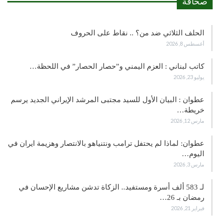
صحافة
الحلف الثلاثي ضد من؟ .. نقاط على الحروف
أغسطس 8, 2026
كاتب لبناني : العزم اليمني و”حصار الحصار” في اللحظة…
يوليو 23, 2026
عطوان : البيان الأول للسيد مجتبى المرشد الإيراني الجديد يرسم
خريطة…
مارس 12, 2026
عطوان: لماذا لم يحتفل ترامب ونتنياهو بالانتصار وهزيمة ايران في
اليوم…
مارس 3, 2026
لـ 583 ألف أسرة ومستفيد.. الزكاة تدشن مشاريع الإحسان في
رمضان بـ 26…
فبراير 21, 2026