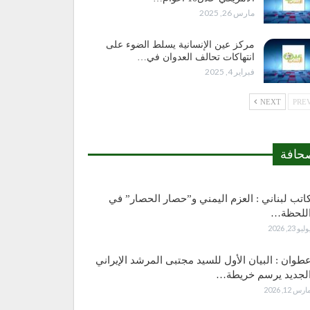
مارس 26, 2025
مركز عين الإنسانية يسلط الضوء على
انتهاكات تحالف العدوان في…
فبراير 4, 2025
NEXT
حافة
اتب لبناني : العزم اليمني و”حصار الحصار” في
للحظة…
وليو 23, 2026
طوان : البيان الأول للسيد مجتبى المرشد الإيراني
لجديد يرسم خريطة…
ارس 12, 2026