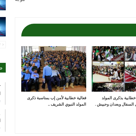
PREV
ص
ك
ا
 خطابية بذكرى المولد
فعالية خطابية لأمن إب بمناسبة ذكرى
ي
 السفال وبعدان وحبيش .
المولد النبوي الشريف ..
ع
ا
م