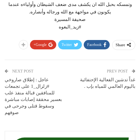
وتمسكه بحبل الله ان يكشف مدى ضعف الشيطان وأولياءه عندما
يكونون في مواجهة مع الله ورجاله وأنصاره.
صحيفة المسيرة
#زيد_البعوه
Google+
Twitter
Facebook
Share
NEXT POST
PREV POST
غداً تدشين الفعالية الإحتفائية
عاجل : إطلاق صاروخي
باليوم العالمي للمياه بإب .
#زلزال_1 على تجمعات
للمنافقين قبالة منفذ علب
بعسير محققة إصابات مباشرة
وسقوط قتلى وجرحى في
صوفهم