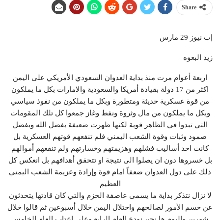
Share
إب نيوز 29 مارس
زيد البعوه
اربعة أعوام مرت منذ بداية العدوان السعودي الأمريكي على اليمن
اكثر من 17 دولة بقيادة أمريكا والسعودية والامارات بكل ما يملكون
من قوة عسكرية حديثة ومتطورة وبكل ما يملكون من نفوذ سياسي
وبكل ما يملكون من مال وثروة ونفط وغاز جمعوا كل تلك المقومات
التي تبدوا في الظاهر قوية لكنها ظهرت ضعيفة بفضل الله وبفضل
صمود وثبات وقوة الشعب اليمني فلم تنفعهم قوتهم العسكرية بل
كانت احد أساليب فشلهم وهزيمتهم وخسارتهم ولم تنفعهم أموالهم
بل خسروها دون ان يصلوا الى نتيجة او تتحقق أهدافهم بل انعكس كل
ذلك على دول العدوان ضعفاً امام قوة وإرادة وعزيمة الشعب اليمني
العظيم
لا نزال نتذكر بداية ما يسمى عاصفة الحزم والتي كان قادتها يتحدثون
عن حسم الأمور لصالحهم واحتلال اليمن خلال أسبوعين ثم قالوا خلال
شهرين واليوم ها نحن نودع العام الرابع وعلى اعتاب العام الخامس