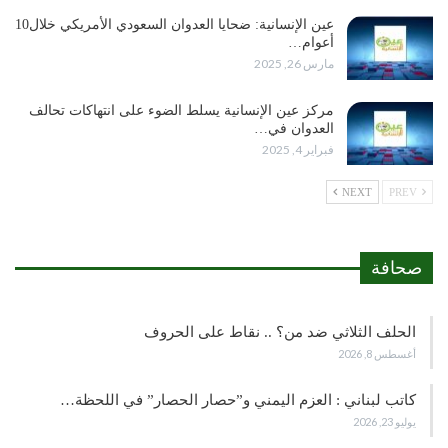
عين الإنسانية: ضحايا العدوان السعودي الأمريكي خلال10
أعوام…
مارس 26, 2025
مركز عين الإنسانية يسلط الضوء على انتهاكات تحالف
العدوان في…
فبراير 4, 2025
NEXT
PREV
صحافة
الحلف الثلاثي ضد من؟ .. نقاط على الحروف
أغسطس 8, 2026
كاتب لبناني : العزم اليمني و”حصار الحصار” في اللحظة…
يوليو 23, 2026