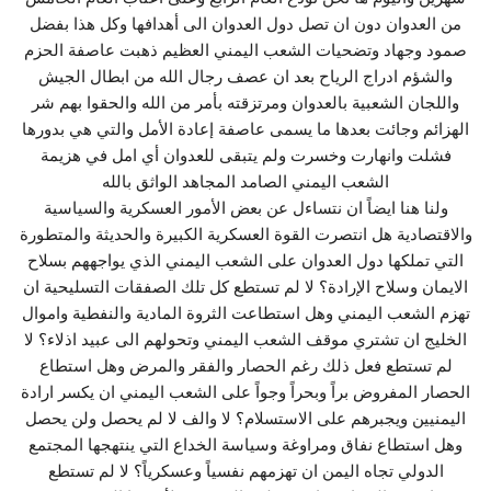
من العدوان دون ان تصل دول العدوان الى أهدافها وكل هذا بفضل
صمود وجهاد وتضحيات الشعب اليمني العظيم ذهبت عاصفة الحزم
والشؤم ادراج الرياح بعد ان عصف رجال الله من ابطال الجيش
واللجان الشعبية بالعدوان ومرتزقته بأمر من الله والحقوا بهم شر
الهزائم وجائت بعدها ما يسمى عاصفة إعادة الأمل والتي هي بدورها
فشلت وانهارت وخسرت ولم يتبقى للعدوان أي امل في هزيمة
الشعب اليمني الصامد المجاهد الواثق بالله
ولنا هنا ايضاً ان نتساءل عن بعض الأمور العسكرية والسياسية
والاقتصادية هل انتصرت القوة العسكرية الكبيرة والحديثة والمتطورة
التي تملكها دول العدوان على الشعب اليمني الذي يواجههم بسلاح
الايمان وسلاح الإرادة؟ لا لم تستطع كل تلك الصفقات التسليحية ان
تهزم الشعب اليمني وهل استطاعت الثروة المادية والنفطية واموال
الخليج ان تشتري موقف الشعب اليمني وتحولهم الى عبيد اذلاء؟ لا
لم تستطع فعل ذلك رغم الحصار والفقر والمرض وهل استطاع
الحصار المفروض براً وبحراً وجواً على الشعب اليمني ان يكسر ارادة
اليمنيين ويجبرهم على الاستسلام؟ لا والف لا لم يحصل ولن يحصل
وهل استطاع نفاق ومراوغة وسياسة الخداع التي ينتهجها المجتمع
الدولي تجاه اليمن ان تهزمهم نفسياً وعسكرياً؟ لا لم تستطع