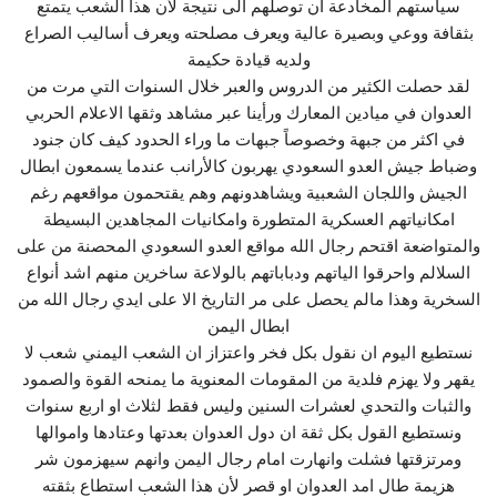
سياستهم المخادعة ان توصلهم الى نتيجة لأن هذا الشعب يتمتع
بثقافة ووعي وبصيرة عالية ويعرف مصلحته ويعرف أساليب الصراع
ولديه قيادة حكيمة
لقد حصلت الكثير من الدروس والعبر خلال السنوات التي مرت من
العدوان في ميادين المعارك ورأينا عبر مشاهد وثقها الاعلام الحربي
في اكثر من جبهة وخصوصاً جبهات ما وراء الحدود كيف كان جنود
وضباط جيش العدو السعودي يهربون كالأرانب عندما يسمعون ابطال
الجيش واللجان الشعبية ويشاهدونهم وهم يقتحمون مواقعهم رغم
امكانياتهم العسكرية المتطورة وامكانيات المجاهدين البسيطة
والمتواضعة اقتحم رجال الله مواقع العدو السعودي المحصنة من على
السلالم واحرقوا الياتهم ودباباتهم بالولاعة ساخرين منهم اشد أنواع
السخرية وهذا مالم يحصل على مر التاريخ الا على ايدي رجال الله من
ابطال اليمن
نستطيع اليوم ان نقول بكل فخر واعتزاز ان الشعب اليمني شعب لا
يقهر ولا يهزم فلدية من المقومات المعنوية ما يمنحه القوة والصمود
والثبات والتحدي لعشرات السنين وليس فقط لثلاث او اربع سنوات
ونستطيع القول بكل ثقة ان دول العدوان بعدتها وعتادها واموالها
ومرتزقتها فشلت وانهارت امام رجال اليمن وانهم سيهزمون شر
هزيمة طال امد العدوان او قصر لأن هذا الشعب استطاع بثقته