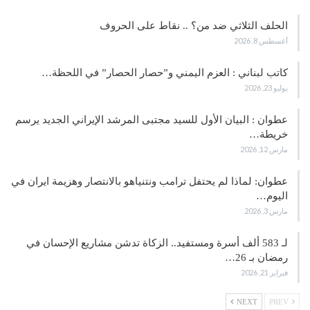
الحلف الثلاثي ضد من؟ .. نقاط على الحروف
أغسطس 8, 2026
كاتب لبناني : العزم اليمني و”حصار الحصار” في اللحظة…
يوليو 23, 2026
عطوان : البيان الأول للسيد مجتبى المرشد الإيراني الجديد يرسم
خريطة…
مارس 12, 2026
عطوان: لماذا لم يحتفل ترامب ونتنياهو بالانتصار وهزيمة ايران في
اليوم…
مارس 3, 2026
لـ 583 ألف أسرة ومستفيد.. الزكاة تدشن مشاريع الإحسان في
رمضان بـ 26…
فبراير 21, 2026
NEXT
PREV