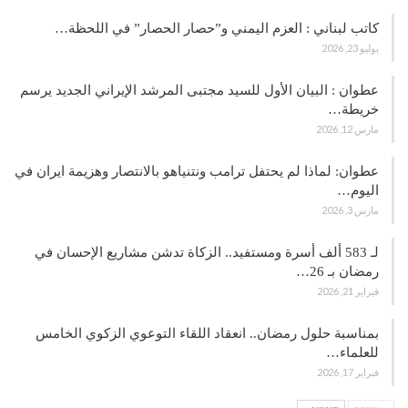
كاتب لبناني : العزم اليمني و”حصار الحصار” في اللحظة…
يوليو 23, 2026
عطوان : البيان الأول للسيد مجتبى المرشد الإيراني الجديد يرسم
خريطة…
مارس 12, 2026
عطوان: لماذا لم يحتفل ترامب ونتنياهو بالانتصار وهزيمة ايران في
اليوم…
مارس 3, 2026
لـ 583 ألف أسرة ومستفيد.. الزكاة تدشن مشاريع الإحسان في
رمضان بـ 26…
فبراير 21, 2026
بمناسبة حلول رمضان.. انعقاد اللقاء التوعوي الزكوي الخامس
للعلماء…
فبراير 17, 2026