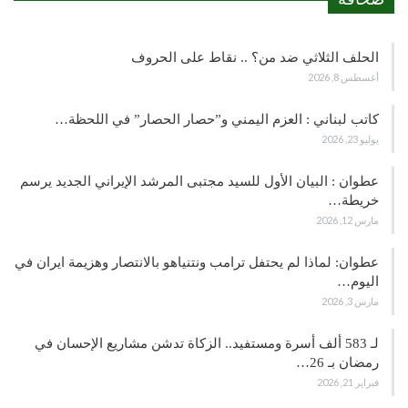
الحلف الثلاثي ضد من؟ .. نقاط على الحروف
أغسطس 8, 2026
كاتب لبناني : العزم اليمني و”حصار الحصار” في اللحظة…
يوليو 23, 2026
عطوان : البيان الأول للسيد مجتبى المرشد الإيراني الجديد يرسم
خريطة…
مارس 12, 2026
عطوان: لماذا لم يحتفل ترامب ونتنياهو بالانتصار وهزيمة ايران في
اليوم…
مارس 3, 2026
لـ 583 ألف أسرة ومستفيد.. الزكاة تدشن مشاريع الإحسان في
رمضان بـ 26…
فبراير 21, 2026