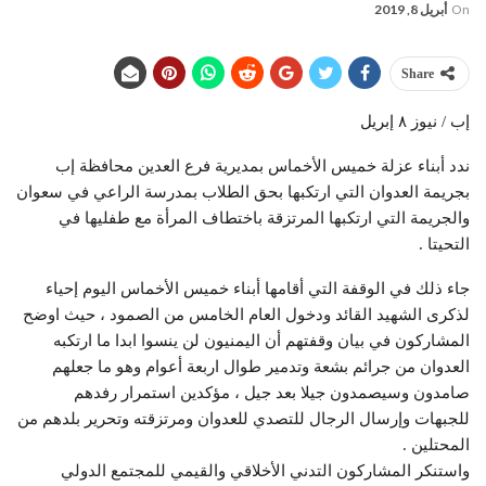
On
أبريل 8, 2019
Share
إب / نيوز ٨ إبريل
ندد أبناء عزلة خميس الأخماس بمديرية فرع العدين محافظة إب
بجريمة العدوان التي ارتكبها بحق الطلاب بمدرسة الراعي في سعوان
والجريمة التي ارتكبها المرتزقة باختطاف المرأة مع طفليها في
التحيتا .
جاء ذلك في الوقفة التي أقامها أبناء خميس الأخماس اليوم إحياء
لذكرى الشهيد القائد ودخول العام الخامس من الصمود ، حيث اوضح
المشاركون في بيان وقفتهم أن اليمنيون لن ينسوا ابدا ما ارتكبه
العدوان من جرائم بشعة وتدمير طوال اربعة أعوام وهو ما جعلهم
صامدون وسيصمدون جيلا بعد جيل ، مؤكدين استمرار رفدهم
للجبهات وإرسال الرجال للتصدي للعدوان ومرتزقته وتحرير بلدهم من
المحتلين .
واستنكر المشاركون التدني الأخلاقي والقيمي للمجتمع الدولي