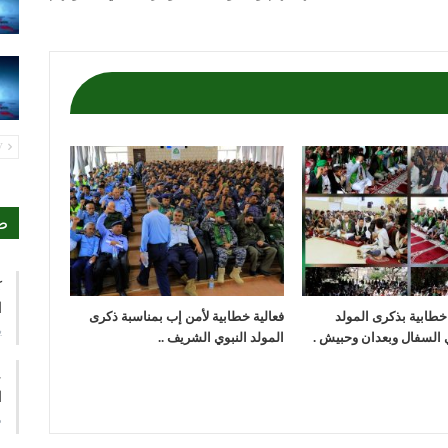
PREV
ص
ك
ا
 خطابية بذكرى المولد
فعالية خطابية لأمن إب بمناسبة ذكرى
ي
 السفال وبعدان وحبيش .
المولد النبوي الشريف ..
ع
ا
م