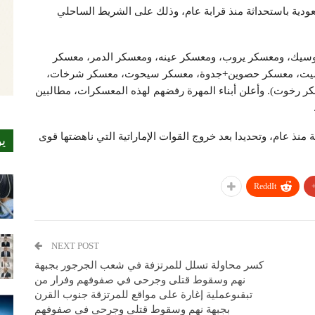
ديا قامت السعودية باستحداثة منذ قرابة عام، وذلك على الشريط الساحلي
وسيك، ومعسكر يروب، ومعسكر عينه، ومعسكر الدمر، معسكر
يت، معسكر حصوين+جدوة، معسكر سيحوت، معسكر شرخات،
رخوت). وأعلن أبناء المهرة رفضهم لهذه المعسكرات، مطالبين
غيظة منذ عام، وتحديدا بعد خروج القوات الإماراتية التي ناهضتها قوى
ي
ReddIt
NEXT POST
كسر محاولة تسلل للمرتزفة في شعب الجرجور بجبهة
نهم وسقوط قتلى وجرحى في صفوفهم وفرار من
تبقىوعملية إغارة على مواقع للمرتزقة جنوب القرن
بجبهة نهم وسقوط قتلى وجرحى في صفوفهم