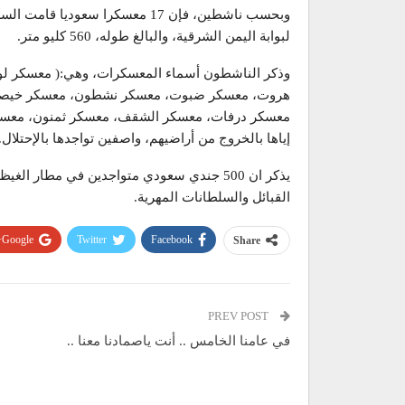
وبحسب ناشطين، فإن 17 معسكرا سعو
لبوابة اليمن الشرقية، والبالغ طوله، 560 كليو متر.
وذكر الناشطون أسماء المعسكرات، وهي:( معسكر ل
هروت، معسكر ضبوت، معسكر نشطون، معسكر خيص
معسكر درفات، معسكر الشقف، معسكر ثمنون، معسكر 
إياها بالخروج من أراضيهم، واصفين تواجدها بالإحتلال.
يذكر ان 500 جندي سعودي متواجدين في مطار ال
القبائل والسلطانات المهرية.
Google+
Twitter
Facebook
Share
PREV POST
في عامنا الخامس .. أنت ياصمادنا معنا ..