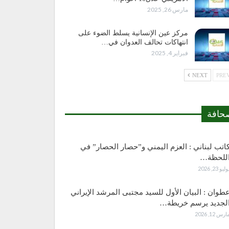
مارس 26, 2025
مركز عين الإنسانية يسلط الضوء على
انتهاكات تحالف العدوان في…
فبراير 4, 2025
NEXT
حافة
اتب لبناني : العزم اليمني و”حصار الحصار” في
للحظة…
وليو 23, 2026
طوان : البيان الأول للسيد مجتبى المرشد الإيراني
لجديد يرسم خريطة…
ارس 12, 2026