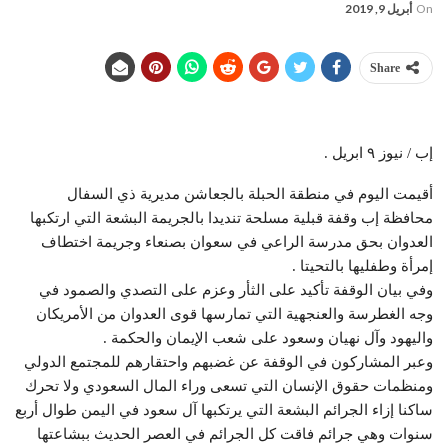
On
أبريل 9, 2019
Share
إب / نيوز ٩ ابريل .
أقيمت اليوم في منطقة الحبلة بالجعاشن مديرية ذي السفال
محافظة إب وقفة قبلية مسلحة تنديدا بالجريمة البشعة التي ارتكبها
العدوان بحق مدرسة الراعي في سعوان بصنعاء وجريمة اختطاف
إمرأة وطفليها بالتحيتا .
وفي بيان الوقفة تأكيد على الثأر وعزم على التصدي والصمود في
وجه الغطرسة والعنجهية التي تمارسها قوى العدوان من الأمريكان
واليهود وآل نهيان وسعود على شعب الإيمان والحكمة .
وعبر المشاركون في الوقفة عن غضبهم واحتقارهم للمجتمع الدولي
ومنظمات حقوق الإنسان التي تسعى وراء المال السعودي ولا تحرك
ساكنا إزاء الجرائم البشعة التي يرتكبها آل سعود في اليمن طوال أربع
سنوات وهي جرائم فاقت كل الجرائم في العصر الحديث ببشاعتها