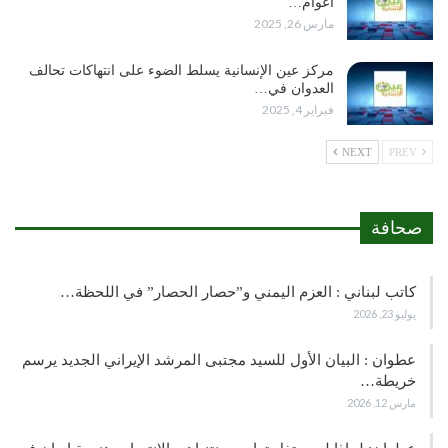
أعوام…
مارس 26, 2025
مركز عين الإنسانية يسلط الضوء على انتهاكات تحالف
العدوان في…
فبراير 4, 2025
NEXT
PREV
صحافة
كاتب لبناني : العزم اليمني و”حصار الحصار” في اللحظة…
يوليو 23, 2026
عطوان : البيان الأول للسيد مجتبى المرشد الإيراني الجديد يرسم
خريطة…
مارس 12, 2026