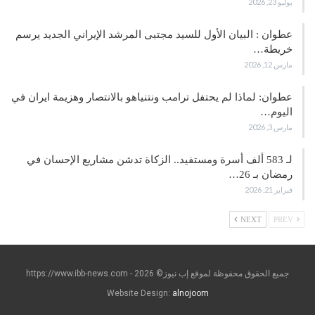
يوليو 23, 2026
عطوان : البيان الأول للسيد مجتبى المرشد الإيراني الجديد يرسم
خريطة…
مارس 12, 2026
عطوان: لماذا لم يحتفل ترامب ونتنياهو بالانتصار وهزيمة ايران في
اليوم…
مارس 3, 2026
لـ 583 ألف أسرة ومستفيد.. الزكاة تدشن مشاريع الإحسان في
رمضان بـ 26…
فبراير 21, 2026
NEXT
PREV
جميع الحقوق محفوظة لموقع إب نيوز© https://www.ibb-news.com - 2026
Website Design:
alnojoom