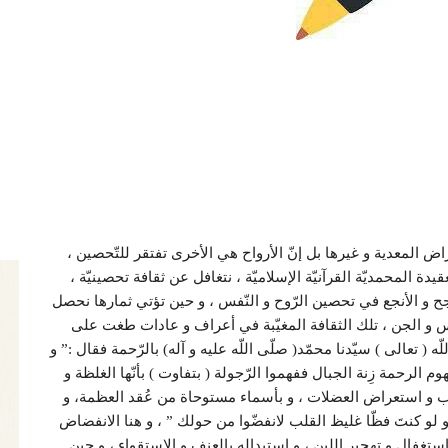
 المعدية و غيرها بل إنّ الأرواح هي الأخرى تفتقر للتّحصين ،
 المحمديّة القرآنيّة الإسلاميّة ، نتغافل عن ثقافة تحصينيّة ،
ح و الأنجع في تحصين الرّوح و النّفس ، و حين تؤتي ثمارها نحصل
و الجن ، تلك الثقافة المغيّبة في أعراف و عادات طغت على
( تعالى ) سيّدنا محمّد( صلّى اللّه عليه و آله) بالرّحمة فقال :” و
م الرحمة زِنة الجبال ففهموا الرّجولة ( بتفاوت ) بأنّها الغلظة و
رب و استعراض العضلات ، و بأسماء مستوحاة من عُقد العظمة، و
، و لو كنتَ فظّا غليظ القلب لانفضّوا من حولك ” ، و هنا الانفضاض
ستغفال و تهجير اللين ، و استبداله بالعنف و الاستقواء ، و حين