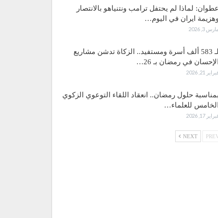
طوان: لماذا لم يحتفل ترامب ونتنياهو بالانتصار
هزيمة ايران في اليوم…
ارس 3, 2026
لـ 583 ألف أسرة ومستفيد.. الزكاة تدشن مشاريع
لإحسان في رمضان بـ 26…
براير 21, 2026
مناسبة حلول رمضان.. انعقاد اللقاء التوعوي الزكوي
لخامس للعلماء…
براير 17, 2026
NEXT