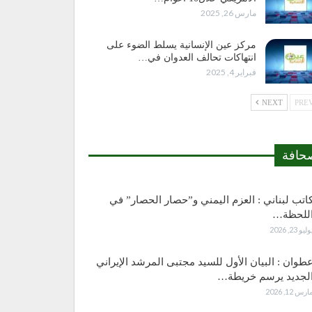
مارس 26, 2025
مركز عين الإنسانية يسلط الضوء على
انتهاكات تحالف العدوان في…
فبراير 4, 2025
NEXT
حافة
اتب لبناني : العزم اليمني و”حصار الحصار” في
للحظة…
وليو 23, 2026
طوان : البيان الأول للسيد مجتبى المرشد الإيراني
لجديد يرسم خريطة…
ارس 12, 2026