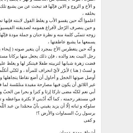
و الأخ و الزوج و الابن فإنّها قد تبحث عن من يشبع تل
بخلقه ،
اعلموا أنّه حين يقسو الأب و يغلظ القول لابنته فإنها تص
و حين ينصرف الرّجل لأفراغ همومه لصديقته الفيسبوكيّة 
زوجه تتمنّى كلمة منه و نظرة حنان و جملة مودة فإنّها 
يسمعها ما يشبع عاطفتها ،
و أنّه حين يتغطرس الأخ بمجرد أن يتغير صوته ( إيحاء بال
رجل البيت بعد والده ، فإن ذلك يجعل منها بركانا مستعرا
قضت زهرة شبابها لتربيته طفلا فيتنكر لها و يغلظ عليها
و لستُ ( هنا ) لأبرّر لأيّ انحراف للمرأة ، و لكنّي أتك
أوصل صوتها الخجل و أحاول أن أضع نقاطا يتجاهلها و يس
غير اللائق أن يكون فيها مصارحة مفيدة متلمّسة لما في
أبي نعم لكنّه مضى تاركا إرثا و كنزا و بحرا من الحبّ و
في مستقر رحمته ، كما أنّه أدّبني لا بكثرة مواعظه و تع
سلوكه و ثباته إلّا أن يزيد يقيني بأنّ محمّدا بن عبد ا
برسول ربّ السماوات والأرض ؟!
و كفى
أشواق مهدي دومان