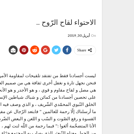
الاحتواء لقاح الرّوح ..
On
أبريل 30, 2019
Share
ليست أجسادنا فقط من تفتقد تلقيحات لمقاومة الأمراض
فنحن نجهل تارة و نغفل أخرى ثقافة هي من صميم العقيدة
هي مصل و لقاح مقاوم و قوي ، و هو الأجدر و هو الأنج
على تحصين أجسادنا من كمائن و شباك شياطين الإنس 
الخلق النّبوي المحمّدي الشّريف ، و الذي وصف فيه اللّه 
ما أرسلناك إلّا رحمة للعالمين ” فابتعد الرّجال عن مفهو
القسوة و رفع الصّوت و السّب و اللعن و البعض الضّ
الأنا المتضخّمة ألغوا :” فبما رحمة من اللّه لنت لهم 
من الحول معناه التّبعثر الذي يصاب به المجتمع جرّاء ا