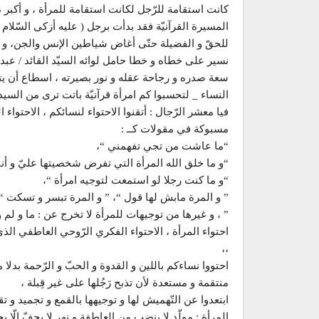
كانت استقامة للرّجل لكانت استقامة للمرأة ، و أكبر
المسيرة القرآنيّة فقد بدأت برجل ( عليه أزكى السّلام 
للحقّ و الفضيلة حتّى أغاض شياطين الإنس والجن، و هو
نسير على خطاه و خطا حامل لوائه السيّد القائد / عبدا
سعة صدره و رجاحة عقله و نور بصيرته ، اسطاع أن يتر
النساء _ لتحسبوا كم امرأة قرآنيّة باتت ترى من السيد ا
فيا معشر الرّجال : أتقنوا الاحتواء لنسائكم ، الاحتوا
مسبوكة في مقولات كــ :
“ما عاشت من تجي تفهمني “،
“و ما خلق الله المرأة التي تفرض شخصيتها عليّ و أنا 
“و ما كنت رجلا لو استمعت لتوجيه امرأة “،
” و المرة مابش لها قول “، ” و المرة تبسر و تسكت “، و
” ، و غيرها من توجيهات للمرأة لا تخرج عن : ما و لم
احتواء المرأة ، الاحتواء الفكري الرّوحي العاطفي الذ
،،
احتووا نساءكم باللين و القدوة و الحبّ و الرّحمة بدل
منتقمة و مستعدة لأن تذبح رَجُلها على غير قِبلة ،
ابتعدوا عن التّهميش لها و توجيهها بالقمع و تجميد و 
المرأة : مولّد لا ينضب من العاطفة و نهر لا يجفّ إلّا