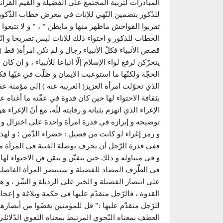
المبادرات لتربية المجتمع على الفضيلة و القيم القرآن
للذّكور بتضمين النّهي للإناث في معرض خطاب الذّكور 
تقربوا الفواحش ماظهر منها و مابطن ” ، ” و لا تتبعو
الخطاب للذكور و احتواء ذلك للإناث ليس تصريحا و إنّما ت
قصص الأنبياء فكلّ الأنبياء رجال و لم تكن امرأة( قط ) ّ 
يتحرّكن لرفع لواء الإسلام إلّا اتباعا للأنبياء ، و إن 
الحجّة ولكنّها ما استوعبت الإيمان و ظلّت في غيّها فك
الذي تحوّلت امرأة العزيز( الغريبة عنه ) إلى مؤمنة عفيفة
بثقافة الاحتواء لها حين كان قدوة في عفّته ما أغناه 
الإغراء الذي انهزم بثباته و رقابته للّه، مع أنّ الإغرا
توضيحه و إبرازه في قدرة امرأة واحدة على اختزال و
و رمز إغراء لو كانت من فصيل : خضراء الدّمن ؛ و لهذا خ
ففي قدرة الرّجل أن يحرف بوصلة الفتنة في المرأة م
و في متناوله و ذلك حين يتفنّن و يتقن فن الاحتواء ل
في الطّرف المضاد للفضيلة و ستنتصر المرأة الفاضلة عل
على انتصار الفضيلة و الخير على الرذيلة و الشّر ، و هنا
القدوة ، فالرّجل متقدّم عليها في حكمة وبلاغة و إع
للرّجل متقدّم عليها :” قل للمؤمنين يغضّوا من أبصا
العطف بمعناه النّحوي المرتبط بمعناه اللغوي الدّلائ