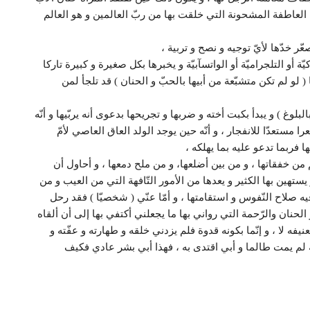
ك العاطفة المشحونة التي خلقت بها من ربّ العالمين و هو العالم
عّر خدّها لأيّ توجيه و نصح و تربية ،
أو التلجراميّة أو الواتسآبيّة و يخبرها بكل صغيرة و كبيرة تاركا
( لو لم تكن متشبّعة من أبيها بالحبّ و الحنان ) قد تلجأ لمن
بلوغ ) و يبدأ بكبت أخته و ضربها و تجريحها بدعوى أنه يربّيها و أنّه
 مستعدّا للانفجار ، و أنّه حين يوجد الولد العاق العاصي لأمّ
 فربما تدعو عليه بما يهلكه ،
لّم من خفقاتها ، و من بين أضلعها، و من ملح دمعها ، و أحاول أن
تهين بها الكثير و يعدها من الأمور التّافهة التي من العيب و من
ه صلاح النّفوس و استقامتها ، و أمّا عنّي ( شخصيّا ) فقد رحل
 الحنان والرّحمة التي رواني بها ما يجعلني أكتفي بها إلى أن ألقاه
نيفه لا ، و إنّما بكونه قدوة فلم يزدني خلقه و طهارته و عفّته و
للّه لم يمت طالما و أبي اقتدى به ، فهذا أبي بشر عادي فكيف