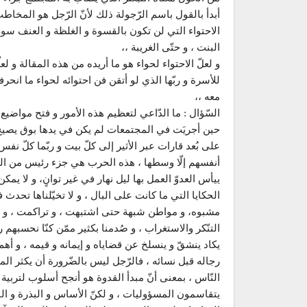
أبدأ بالقول باسم الرّجولة ذلك لأنّ الرّجل هو المخاطب
الاحتواء التي لن تكون بالقسوة و الغلظة و العنف سواء 
البنت ، و حتّى الغريبة ،،
و لعلّ الاحتواء لحواء هو ما أريده من هذه المقالة و ل
للأسرة و ربّها الذي لو أتقن فن احتوائه لحواء ما انحر
معه ،،
السّؤال : ما الدّاعي لتعظيم هذه الأمور و فتح مواضيع 
حين أجريَت في المجتمعات لم يكن في يدها بوق يصيح : ه
على بُعد قارات عبر الأثير إلى كلّ بيت و ربّما كلّ 
أنفسهم إلّا وسطها ، هذه الحرب هي جزء رئيس من الحر
ييأس العدوّ العمل بها ليل نهار في غير توانٍ، و لا ي
الحكايا التي ما كانت على البال ، و لا تخيّلناها تحد
مشبوه، و مواطن شبهة حتى اشتبهت ، و تراكمت ، و ت
التنّكر والاستغراب ، و صُدمنا بكثير ممّن كنّا نحسبه
يكاد ينشقّ و ينسلخ عن قضاياه و إيمانه و قيمه ، و أه
رجاله قبل نسائه ، فالرّجل ليس بالضّرورة أن يكثر المو
النّاس ، بمعنى أنّ مبدأ القدوة هو أنجح أسلوب لتربية أم
يتقاسمون المسؤوليات ، و لكنّ الأساس و البذرة و البدا