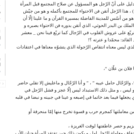
 دليل على أنّ الرّجل هو المسؤول عن صلاح المجتمع قبل المرأة
ع
) ، هذا الرّجل أتقن فن الاحتواء للمجتمع بأكمله و هو من جيّش
و
م
 من أسّس للمدينة الفاضلة بمسيرة القرآن و ما علينا إلّا أن
لملك بن البدر الحوثي، الذي أتقن بدوره فن الاحتواء بصبره و
بّع على عروش القلوب في الرّجال كما تربّع فينا نحن _ معشر
ا
لقائد: محمّدا و عترته ؟!
ف
ء الذي ليس معناه انتقاص الرّجولة الذي يتشوّه معناها في اعتقادات
ب
ا
فلان بن علّان “،
ف
الرّجّال حامل عيبه ” ، ” و أنا الرّجّال و ماعليش إلا تقلي حاضر
PREV
 و ليس ، و مثل ذلك الاستبداد ليس إلّا عجز و فشل الرّجل في
ي يجعلها فيما بعد خاتما في إصبعه و عينا في جبينه و نبضا في قلبه
ا من معاملتها كمجرم حرب و قسوة تخرج منها إمّا منحرفة أو
تقزيم و حصر عاطفتها لوقت الغريزة ،
 بجفاف معاملة الرّجل لها ، و يكون ذلك حين تفتقد المرأة حنان الأب