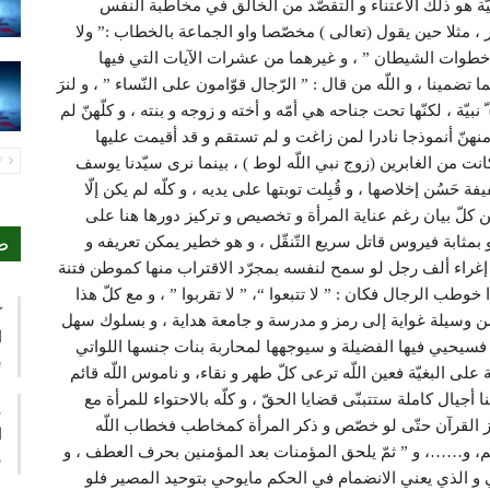
يّة هو ذلك الاعتناء و التقصّد من الخالق في مخاطبة النفس
، مثلا حين يقول (تعالى ) مخصّصا واو الجماعة بالخطاب :” ولا
ا خطوات الشيطان ” ، و غيرهما من عشرات الآيات التي فيها
ضمينا ، و اللّه من قال : ” الرّجال قوّامون على النّساء ” ، و لنرَ
نبيّة ، لكنّها تحت جناحه هي أمّه و أخته و زوجه و بنته ، و كلّهنّ لم
كان منهنّ أنموذجا نادرا لمن زاغت و لم تستقم و قد أقيمت عليها
انت من الغابرين (زوج نبي اللّه لوط ) ، بينما نرى سيّدنا يوسف
PREV
 حَسُن إخلاصها ، و قُبِلت توبتها على يديه ، و كلّه لم يكن إلّا
عن كلّ بيان رغم عناية المرأة و تخصيص و تركيز دورها هنا على
ء هو بمثابة فيروس قاتل سريع التّنقّل ، و هو خطير يمكن تعريفه و
ص
 إغراء ألف رجل لو سمح لنفسه بمجرّد الاقتراب منها كموطن فتنة
وطب الرجال فكان : ” لا تتبعوا “، ” لا تقربوا ” ، و مع كلّ هذا
ك
ن وسيلة غواية إلى رمز و مدرسة و جامعة هداية ، و بسلوك سهل
ا
ها فسيحيي فيها الفضيلة و سيوجهها لمحاربة بنات جنسها اللواتي
ي
ى البغيّة فعين اللّه ترعى كلّ طهر و نقاء، و ناموس اللّه قائم
 أجيال كاملة ستتبنّى قضايا الحقّ ، و كلّه بالاحتواء للمرأة مع
ع
جاز القرآن حتّى لو خصّص و ذكر المرأة كمخاطب فخطاب اللّه
ا
رهم، و……، و ” ثمّ يلحق المؤمنات بعد المؤمنين بحرف العطف ، و
م
لي و الذي يعني الانضمام في الحكم مايوحي بتوحيد المصير فلو