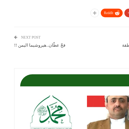
ReddIt
NEXT POST
طقة
فجّ عطّان..هيروشيما اليمن !!