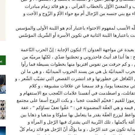
 و المعنيّ الأوّل بالخطاب القرآني ، و هو قائد زمام مبادرات
مع بني جنسه من الرّجال أم مع حواء الأمّ و الزّوج و الأخت و
علّه الأنسب لمفهوم الاحتواء باعتبار آدم هو اللبنة الأولى والمؤسس
فت باعتبارها اللبنة الثانية في تكوين الأسرة أو الشّريك المؤسّس
بعيدة عن مواجهة العدوان ؟! لتكون الإجابة : إنّ الحرب النّاعمة
ا أنذا قد أتيتُ فاحذروني و تحصّنوا ضدّي ، لكنّها مرميّة من
ي
نفس ، و كم حرفت من نفوس اقتربوا منها بخطوات بسيطة فما رأوا
ب الميدانيّة بل هي من يسند الحروب الميدانيّة ، و هي ما لن
مكن التّغافل عن خطورتها و قد انتشرت القصص التي تشيّب الشّعر ، و
ث في مجتمعنا يوما، و قد سمعنا عن علاقات مشبوهة ، و كلام
قاتلت، و اصطدمت في أنفسنا علامات التّعجب مع الاستفهام و
م رموزا للقيم ؛ فخيّم الصّمت عجبا ، و بكت الروح أسفا على مجتمع
م قيمه و هي العفّة المضمونة في : ” عفّوا تعفّ نساؤكم ” ، عفة
اعظ ليزرع العفّة بقدر ما يتعامل بها سلوكا و مذهبا و ذهابا بين
ّة بأكملها ، تلك التّربية التي يشترك فيها الرّجل و المرأة و
ية تكون من عند الرّجل ، و ما يؤكّد أنّ الرّجل هو قائد زمام كلّ