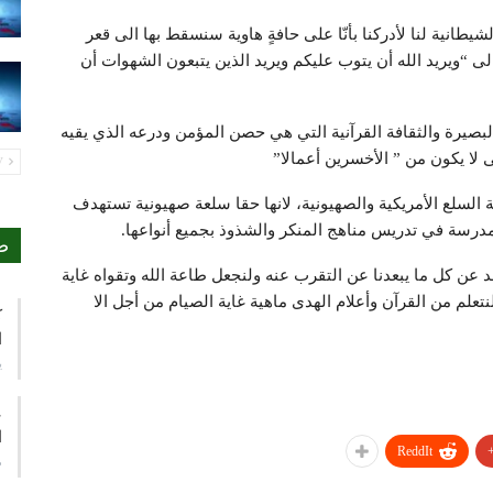
 الشيطانية لنا لأدركنا بأنّا على حافةٍ هاوية سنسقط بها الى قعر
 “ويريد الله أن يتوب عليكم ويريد الذين يتبعون الشهوات أن
بصيرة والثقافة القرآنية التي هي حصن المؤمن ودرعه الذي يقيه
لا يكون من ” الأخسرين أعمالا”
PREV
لسلع الأمريكية والصهيونية، لانها حقا سلعة صهيونية تستهدف
مدرسة في تدريس مناهج المنكر والشذوذ بجميع أنواعها.
ص
 عن كل ما يبعدنا عن التقرب عنه ولنجعل طاعة الله وتقواه غاية
لنتعلم من القرآن وأعلام الهدى ماهية غاية الصيام من أجل الا
ك
ا
ي
ع
ا
ReddIt
م