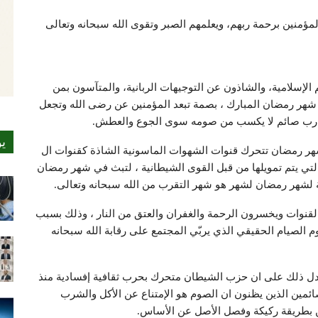
لمؤمنين برحمة ربهم، ويعلمهم الصبر وتقوى الله سبحانه وتعالى
الإسلامية، والشاذون عن التوجيهات الربانية، والمتآسون بمن
ي شهر رمضان المبارك ، بصمة تبعد المؤمنين عن رضى الله وتجعل
 ” رب صائم لا يكسب من صومه سوى الجوع والعطش.
ي
شهر رمضان تتحرك قنوات الشهوات الماسونية الشاذة كقنوات ال
ات التي يتم تمويلها من قبل القوى الشيطانية ، لتبث في شهر رمضان
 لشهر رمضان لشهر هو شهر التقرب من الله سبحانه وتعالى.
قنوات ويخسرون الرحمة والغفران والعتق من النار ، وذلك بسبب
 الصيام الحقيقي الذي يربّي المجتمع على رقابة الله سبحانه
يدل ذلك على ان حزب الشيطان متحرك بحرب ثقافية إفسادية منذ
مين الذين يظنون ان الصوم هو الإمتناع عن الأكل والشرب
ين بطريقة ركيكة وفصل الأصل عن الأساس.