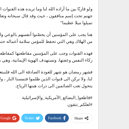
ولو قارنّا بين ما أراده الله لنا وما تريده هذه القنوات
جهنم تحت إسم منافقون ، حيث وقد قال سبحانه وتعالى
تميلوا ميلا عظيما”
هنا يجب على المؤمنين أن يحصّنوا أنفسهم بالوعي وال
من الهلاك وهي التي تحفظ للمؤمن سلامة أعماله حتى 
فهذه القنوات وجب على المؤمنين مقاطعتها كمقاطعة ا
زكاء النفس وعفتها، وتستهدف الهوية الإيمانية، وهي 
فشهر رمضان هو شهر للعودة الصادقة الى الله فلنبتعد
لنا، ولا نركن الى قنوات الذين ظلموا فتمسنا النار ، و
يتحول تعب الصائمين الى ذرات هبتها الرياح.
#قاطعوا_البضائع_الأمريكية_والإسرائيلية
#لعلكم_تتقون
Google+
Twitter
Facebook
Share