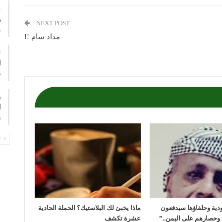
ع
و
NEXT POST
م
مداد سام !!
ا
ف
ب
ا
ف
PREV
ودية وحلفاؤها سيدفعون
ماذا يخبئ لك البلاستيك؟ الحملة الحادية
 وحصارهم على اليمن..”
عشرة تكشف