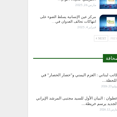
مارس 26, 2025
مركز عين الإنسانية يسلط الضوء على
انتهاكات تحالف العدوان في…
فبراير 4, 2025
NEXT
حافة
اتب لبناني : العزم اليمني و”حصار الحصار” في
للحظة…
وليو 23, 2026
طوان : البيان الأول للسيد مجتبى المرشد الإيراني
لجديد يرسم خريطة…
ارس 12, 2026