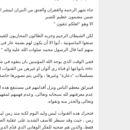
جاء شهر الرحمة والغفران والعتق من النيران ليبشر ا
ضمن مضمون عظيم للصبر
الا وهو “لعلكم تتقون ”
لكن الشيطان الرجيم وحزبه الظالون المحاربون للقيم 
صنعوا الماسونية ، أبوا الا أن يكون لهم بصمة عار ف
منهم كما قال الرسول محمد صلوات الله عليه واله
ففي الوقت الذي يوجه الله المؤمنين بان يتقوه في 
mbc بانواعها او قناة زي ألوان او غيرهن من القنو
مسلسلات “دعارة” وغيرها ، والتي يتم تصويرها خاصة
فينزلق معظم الناس وتزل أقدامهم في مستنقع هذه ال
عدم معرفتهم لله سبحانه وتعالى، وعدم فهمهم لمفهوم
وتعالى والحذر منه وتقواه.
فتحرك هذه القنوات ليس وليد اليوم لكنه منذ زمن ل
زمن ، حيث وقد سيطر للاسف الشديد على عقلية الصائ
فقط، والذين هم ضحية للفكر الوهابي الذي قدّم الد