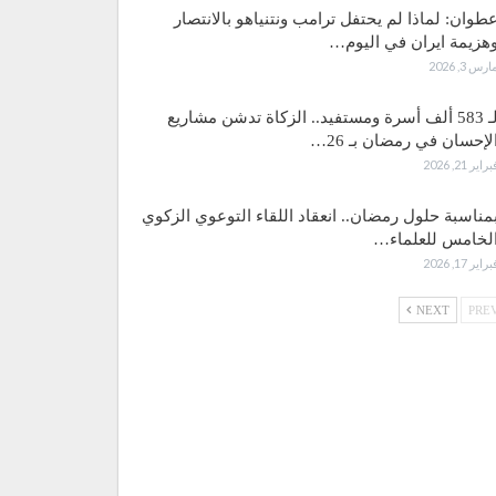
طوان: لماذا لم يحتفل ترامب ونتنياهو بالانتصار
هزيمة ايران في اليوم…
ارس 3, 2026
لـ 583 ألف أسرة ومستفيد.. الزكاة تدشن مشاريع
لإحسان في رمضان بـ 26…
براير 21, 2026
مناسبة حلول رمضان.. انعقاد اللقاء التوعوي الزكوي
لخامس للعلماء…
براير 17, 2026
NEXT