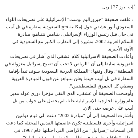
ًإب نيوز 27 إبريل
: علقت صحيفة “جيروزاليم بوست” الإسرائيلية على تصريحات اللواء
السعودي أنور عشقي حول إمكانية فتح السعودية سفارة في تل أبيب
في حال قبل رئيس الوزراء الإسرائيلي، بنيامين نتنياهو، مبادرة
السلام العربية 2002، مشيرة إلى التقارب الكبير مع السعودية في
الآونة الأخيرة.
وأعادت الصحيفة الاسرائيلية كلام عشقي الذي أشار في تصريحات
تلفزيونية سابقا إلى أن “الرياض لا تحب أن تصبح إسرائيل معزولة في
المنطقة”. وقال وقتها :”المملكة العربية السعودية سوف تبدأ بإقامة
السفارة في تل أبيب حينما يعلن نتنياهو عن قبول المبادرة العربية
ويعطي كل الحقوق للفلسطينيين”.
وأوضحت الصحيفة أن عشقي، الذي التقى مؤخرا دوري غولد مدير
عام وزارة الخارجية الإسرائيلية علنا، لم يحصل على جواب من تل
أبيب على عرضه حتى الآن.
وأشارت الصحيفة إلى أن “مبادرة 2002” دعت الى قيام دولتين
اسرائيلية وأخرى فلسطينية تكون عاصمتها القدس المحتلة كما دعت
الى انسحاب “إسرائيل” من الاراضي التي احتلتها عام 1967، في
مقابل “علاقات طبيعية في إطار سلام شامل مع (إسرائيل)”.