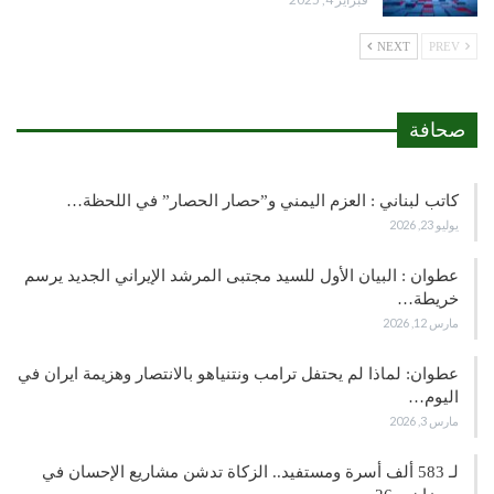
NEXT
PREV
صحافة
كاتب لبناني : العزم اليمني و”حصار الحصار” في اللحظة…
يوليو 23, 2026
عطوان : البيان الأول للسيد مجتبى المرشد الإيراني الجديد يرسم
خريطة…
مارس 12, 2026
عطوان: لماذا لم يحتفل ترامب ونتنياهو بالانتصار وهزيمة ايران في
اليوم…
مارس 3, 2026
لـ 583 ألف أسرة ومستفيد.. الزكاة تدشن مشاريع الإحسان في