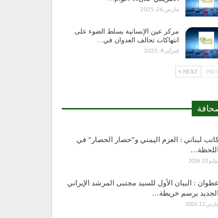
مارس 26, 2025
مركز عين الإنسانية يسلط الضوء على
انتهاكات تحالف العدوان في…
فبراير 4, 2025
NEXT
حافة
اتب لبناني : العزم اليمني و”حصار الحصار” في
للحظة…
وليو 23, 2026
طوان : البيان الأول للسيد مجتبى المرشد الإيراني
لجديد يرسم خريطة…
ارس 12, 2026