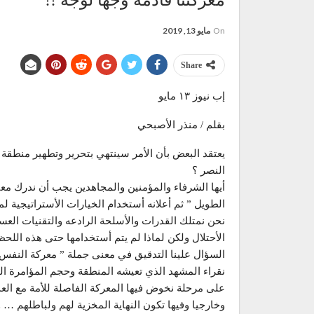
معركتنا قادمة وجها لوجه !!
On
مايو 13, 2019
Share
إب نيوز ١٣ مايو
بقلم / منذر الأصبحي
يعتقد البعض بأن الأمر سينتهي بتحرير وتطهير منطقة 
النصر ؟
أيها الشرفاء والمؤمنين والمجاهدين يجب أن ندرك معن
الطويل ” ثم أعلانه أستخدام الخيارات الأستراتيجية ل
نحن نمتلك القدرات والأسلحة الرادعه والتقنيات العس
الأحتلال ولكن لماذا لم يتم أستخدامها حتى هذه اللح
السؤال علينا التدقيق في معنى جملة ” معركة النفس 
نقراء المشهد الذي تعيشه المنطقة وحجم المؤامرة ال
على مرحلة نخوض فيها المعركة الفاصلة للأمة مع العدو
وخارجيا وفيها تكون النهاية المخزية لهم ولباطلهم … و