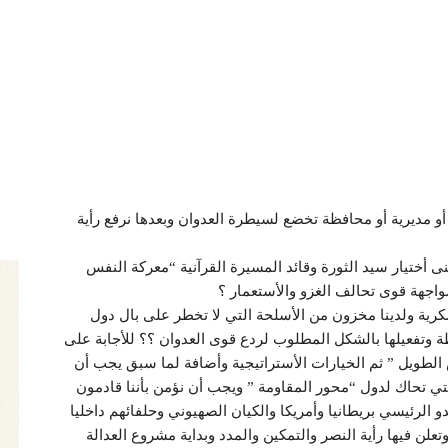
أو مديرية أو محافظة تخضع لسيطرة العدوان وبعدها نرفع رأية
ى أختيار سيد الثورة وقائد المسيرة القرآنية “معركة النفس
مواجهة قوى تحالف الغزو والأستعمار ؟
كرية ولدينا مخزون من الأسلحة التي لا تخطر على بال دول
ظة وتفعيلها بالشكل المطلوب لردع قوى العدوان ؟؟ للأجابة على
الطويل ” ثم الخيارات الأستراتيجية وأضافة لما سبق يجب أن
تي تحاك لدول “محور المقاومة ” ويجب أن نؤمن بأننا قادمون
 الرئيسي بريطانيا وأمريكا والكيان الصهيوني وحلفائهم داخليا
تعلن فيها رأية النصر والتمكين والمدد وبداية مشروع العدالة