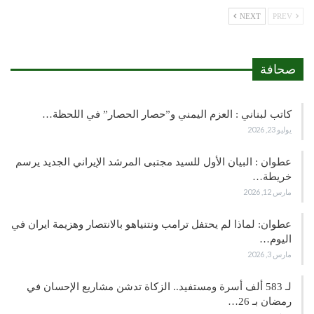
NEXT
PREV
صحافة
كاتب لبناني : العزم اليمني و”حصار الحصار” في اللحظة…
يوليو 23, 2026
عطوان : البيان الأول للسيد مجتبى المرشد الإيراني الجديد يرسم
خريطة…
مارس 12, 2026
عطوان: لماذا لم يحتفل ترامب ونتنياهو بالانتصار وهزيمة ايران في
اليوم…
مارس 3, 2026
لـ 583 ألف أسرة ومستفيد.. الزكاة تدشن مشاريع الإحسان في
رمضان بـ 26…