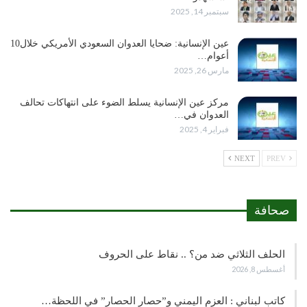
سبتمبر 14, 2025
عين الإنسانية: ضحايا العدوان السعودي الأمريكي خلال10
أعوام…
مارس 26, 2025
مركز عين الإنسانية يسلط الضوء على انتهاكات تحالف
العدوان في…
فبراير 4, 2025
NEXT
PREV
صحافة
الحلف الثلاثي ضد من؟ .. نقاط على الحروف
أغسطس 8, 2026
كاتب لبناني : العزم اليمني و”حصار الحصار” في اللحظة…