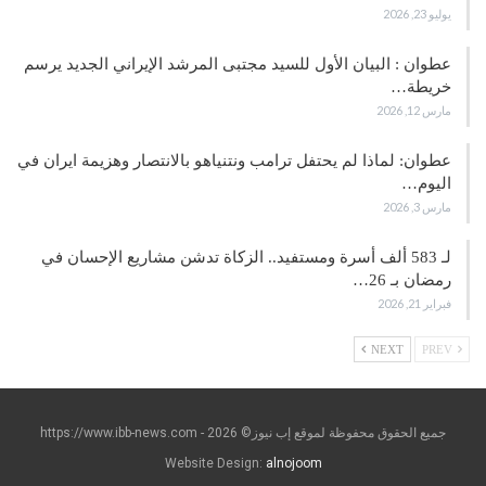
يوليو 23, 2026
عطوان : البيان الأول للسيد مجتبى المرشد الإيراني الجديد يرسم
خريطة…
مارس 12, 2026
عطوان: لماذا لم يحتفل ترامب ونتنياهو بالانتصار وهزيمة ايران في
اليوم…
مارس 3, 2026
لـ 583 ألف أسرة ومستفيد.. الزكاة تدشن مشاريع الإحسان في
رمضان بـ 26…
فبراير 21, 2026
NEXT
PREV
جميع الحقوق محفوظة لموقع إب نيوز© https://www.ibb-news.com - 2026
Website Design:
alnojoom