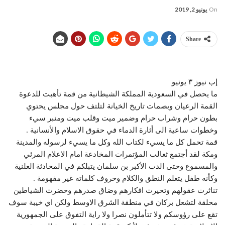
On
يونيو 2, 2019
Share
إب نيوز ٣ يونيو
ما يحصل في السعودية المملكة الشيطانية من قمة تأهبت للدعوة
القمة الرعيان وبصمات تاريخ الخيانة لتلتف حول مجلس يحتوي
بطون حرام وشراب حرام وضمير ميت وقلب ميت ومنبر سيء
وخطوات ساعية الى أثارة الدماء في حقوق الاسلام والأنسانية .
قمة تحمل كل ما يسيء لكتاب الله وكل ما يسيء لرسوله والمدينة
ومكة لقد أجتمع ثعالب المؤتمرات المخادعة امام الاعلام المرئي
والمسموع وحتى الدب الأكبر بن سلمان يتبلكم في المحادثة العلنية
وكأنه طفل يتعلم النطق والكلام وحروف كلماته غير مفهومة .
تناثرت عقولهم وتحيرت افكارهم وضاق صدرهم وحضرت الشياطين
محلقة لتشعل بركان في منطقة الشرق الاوسط ولكن اي خيبة سوف
تقع على رؤوسكم ولا تتأملون نصرا ولا راية التفوق على الجمهورية