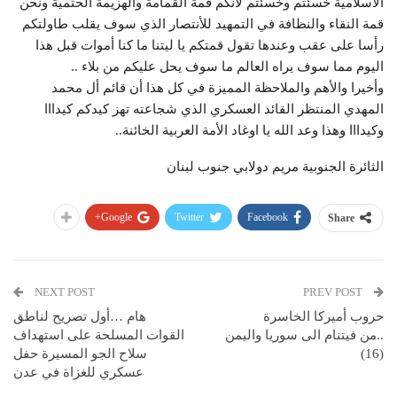
الاسلامية خسئتم وخسئتم لأنكم قمة القمامة والهزيمة الحتمية ونحن
قمة النقاء والنظافة في التمهيد للأنتصار الذي سوف يقلب طاولتكم
رأسا على عقب وعندها تقول قمتكم يا ليتنا ما كنا أموات قبل هذا
اليوم مما سوف يراه العالم ما سوف يحل عليكم من بلاء ..
وأخيرا والأهم والملاحظة المميزة في كل هذا أن قائم أل محمد
المهدي المنتظر القائد العسكري الذي شجاعته تهز كيدكم كيدااا
وكيدااا وهذا وعد الله يا اوغاد الأمة العربية الخائنة..
الثائرة الجنوبية مريم دولابي جنوب لبنان
Google+
Twitter
Facebook
Share
NEXT POST
PREV POST
حروب أميركا الخاسرة
هام …أول تصريح لناطق
..من فيتنام الى سوريا واليمن
القوات المسلحة على استهداف
(16)
سلاح الجو المسيرة حفل
عسكري للغزاة في عدن