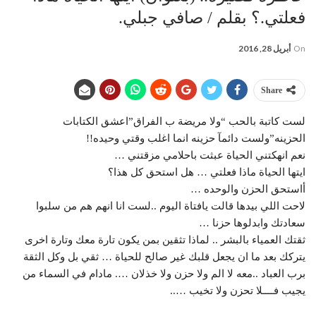
فعلتي.؟ بقلم / صافي جبلي.
On
أبريل 28, 2016
Share
لست كاتبة بالحب “ولا مريضة ب الفراق”اعشق الكتابات
الحزينه”ولست دائمآ حزينه انما اغلب وقتي وحيده!!
نعم انهكتني الحياة عبثت باحلامي مزقتني …
ايتها الحياة ماذا فعلتي … هل استحق كل هذا؟
أاستحق الحزن والوحده …
لاحت اللي بيدها قالت يافتاة اليوم ..لست انا انهم هم من سلبوا
سعادتك وابدلوها حزنا …
ثقتك العمياء بالبشر .. لماذا تثقين بمن يكون تارة معك وتارة اخرى
يتركك بعد ما ان يجعل قلبك غير صالح للحياة … ثقي بل وكل الثقة
برب العباد ..معه لا الم ولا حزن ولا خذلان …. مادام في السماء من
يجيب فــــلا تحزن ولا تخيب …..