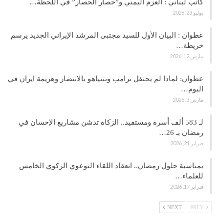
كاتب لبناني : العزم اليمني و”حصار الحصار” في اللحظة…
يوليو 23, 2026
عطوان : البيان الأول للسيد مجتبى المرشد الإيراني الجديد يرسم
خريطة…
مارس 12, 2026
عطوان: لماذا لم يحتفل ترامب ونتنياهو بالانتصار وهزيمة ايران في
اليوم…
مارس 3, 2026
لـ 583 ألف أسرة ومستفيد.. الزكاة تدشن مشاريع الإحسان في
رمضان بـ 26…
فبراير 21, 2026
بمناسبة حلول رمضان.. انعقاد اللقاء التوعوي الزكوي الخامس
للعلماء…
فبراير 17, 2026
NEXT
PREV