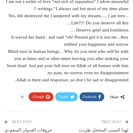
I am not a writer of love “not sick of separation” I adore mournful
writings “I always sad but most of my time alone !!
Yes, life destroyed me I tampered with my dreams…. I am torn ..
Life!!!! Do you deserve all this…
Deserve grief and loneliness …
It waved her hand , and said “oh! Present girl it is not me , they
robbed your happiness and sorrow
Blind trust in human beings .. Why do you trust who will be with
you at times and at other times leaving you after making your
heart dead. Just put your full trust on Allah of all human with him
no pain, no sorrow even no disappointment.
Allah is there and responses ,so don t be sad or disappointed.
Google+
Twitter
Facebook
Share
NEXT POST
PREV POST
لهذا السبب المخجل طردت
خروقات العدوان السعودي