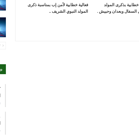
 خطابية بذكرى المولد
فعالية خطابية لأمن إب بمناسبة ذكرى
 السفال وبعدان وحبيش .
المولد النبوي الشريف ..
PREV
ص
ك
ا
ي
ع
ا
م