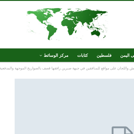
ى اليمن
فلسطين
كتابات
مركز الوسائط
يش واللجان على مواقع للمنافقين في جبهة صبرين رافقها قصف بالصواريخ الموجهة والمدفعية 