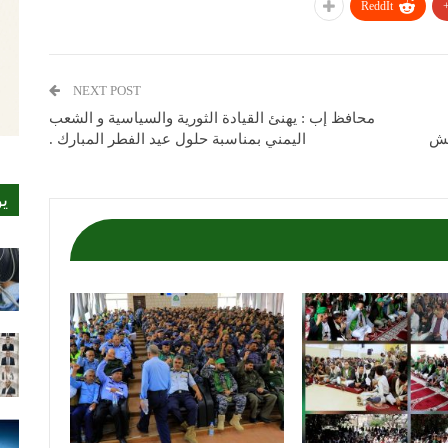
ReddIt
NEXT POST
محافظ إب : يهنئ القيادة الثورية والسياسية و الشعب
يش
اليمني بمناسبة حلول عيد الفطر المبارك .
ي