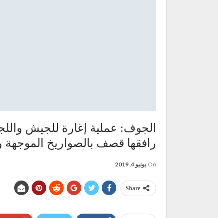
الجوف: عملية إغارة للجيش واللج
رافقها قصف بالصواريخ الموجهة وا
On
يونيو 4, 2019
Share