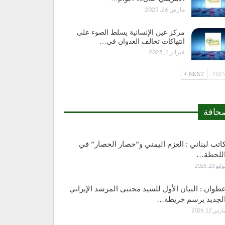
مارس 26, 2025
مركز عين الإنسانية يسلط الضوء على
انتهاكات تحالف العدوان في…
فبراير 4, 2025
NEXT
حافة
اتب لبناني : العزم اليمني و”حصار الحصار” في
للحظة…
وليو 23, 2026
طوان : البيان الأول للسيد مجتبى المرشد الإيراني
لجديد يرسم خريطة…
ارس 12, 2026