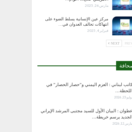
مارس 26, 2025
مركز عين الإنسانية يسلط الضوء على
انتهاكات تحالف العدوان في…
فبراير 4, 2025
NEXT
حافة
اتب لبناني : العزم اليمني و”حصار الحصار” في
للحظة…
وليو 23, 2026
طوان : البيان الأول للسيد مجتبى المرشد الإيراني
لجديد يرسم خريطة…
ارس 12, 2026