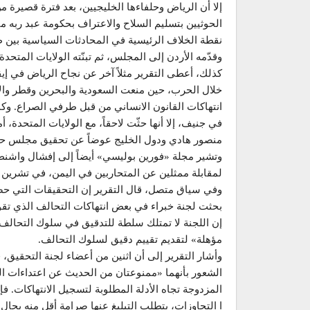
إلا أن الرياض وحلفاءها الخليجيين، بعد فترة قصيرة 
نقطة الخلاف الرئيسية في المحادثات السياسية بين
وقدّمه الأردن إلى المجلس، ثم تبنّته الولايات المتحدة 
كذلك، أعطى التقرير مثلاً آخر عن نجاح الرياض في إيق
خلال الحرب، حين منعت السعودية والبحرين وقطر وا
انتهاكات القانون الانساني من قبل طرفي الصراع. وكما
في جنيف، إلا أنها حثّت لاحقاً، مع الولايات المتحدة
منصور هادي ودول الخليج عوضاً عن تحقيق مجلس حق
وتشير مجلة «فورين بوليسي» أيضاً إلى إفشال واشن
لمقابلة ممثلين عن المتحاربين في اليمن، في تشرين 
وفي سياق متصل، قال التقرير إن التحقيقات التي حص
بحثت لجنة خبراء في بعض انتهاكات التحالف الذي تقود
إن اللجنة لا تمتلك سلطة للتدقيق في سلوك التحالف.
مؤهلة» لتقديم تقييم دقيق لسلوك التحالف.
وأشار التقرير إلى أن اثنين من أعضاء لجنة التحقيق، 
الشعور بأنهما «ممنوعتان من الحديث عن اعتداءات ا
المزدوجة تجاه الأدلة المطلوبة لتسجيل الانتهاكات. فإ
ا التجاوزات، يتطلب التبليغ عنها صرامة أقل منه بحال