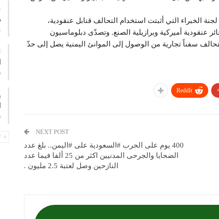
ع
و
لجنة الخبراء التي أثبتت استخدام التحالف قنابل عنقودية،
م
ئر عنقودية أميركية وبرازيلية الصنع. وتصدّى دبلوماسيون
لتحالف سفناً تجارية من الوصول إلى الموانئ اليمنية يصل إلى حدّ
ا
ف
ReddIt
ب
ا
ف
NEXT POST
PREV
400 يوم على الحرب #السعودية على #اليمن.. بلغ عدد
الضحايا والجرحى المدنيين اكثر من 25 ألفا فيما عدد
النازحين وصل لعتبة 2.5 مليون .