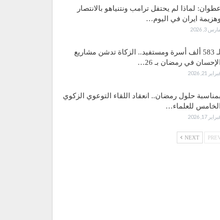
طوان: لماذا لم يحتفل ترامب ونتنياهو بالانتصار
هزيمة ايران في اليوم…
ارس 3, 2026
لـ 583 ألف أسرة ومستفيد.. الزكاة تدشن مشاريع
لإحسان في رمضان بـ 26…
براير 21, 2026
مناسبة حلول رمضان.. انعقاد اللقاء التوعوي الزكوي
لخامس للعلماء…
براير 17, 2026
NEXT