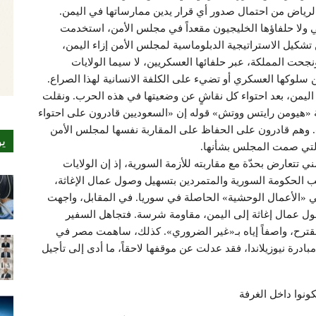
لرياض من احتمال صدور أي قرار يدين ممارساتها في اليمن.
 هي ولا حلفاؤها الخليجيون مقعداً في مجلس الأمن، استخدمت
تشكيل الاستراتيجية الدبلوماسية لمجلس الأمن إزاء اليمن،
جحت المملكة، عبر حلفائها العسكريين، لا سيما الولايات
ن سلوكها العسكري أو تضيء على الكلفة الانسانية لهذا الصراع.
ي اليمن، بعد احتواء كل نقاشٍ عن وضعيتها في هذه الحرب. ونقلت
«هيومن رايتس ووتش» قوله إن «السعوديين قادرون على احتواء
». وهم قادرون على الحفاظ على المقاربة نفسها لمجلس الأمن
ي
 التي صمت المجلس بشأنها.
 تتعارض بحدّة مع مقاربته للأزمة السورية، إذ إن الولايات
لب الحكومة السورية والمتمردين بتسهيل وصول عمال الإغاثة،
 «الأعمال الوحشية» الحاصلة في سوريا. في المقابل، واجهت
وصول عمال إغاثة إلى اليمن، مقاومة شرسة. فتجاهل السفير
لمقترح، واصفاً إياه بـ«غير الضروري». كذلك، ساهمت مصر في
ادرة نيوزيلاندا، فقد عدلت عن موقفها لاحقاً، ما أدى إلى تأجيل
ونوا داخل الغرفة