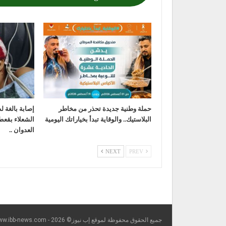
حملة وطنية جديدة تحذر من مخاطر
إصابة بالغة 
البلاستيك.. والوقاية تبدأ بخياراتك اليومية
الشعلاء بقعط
العدوان ..
NEXT
PREV
جميع الحقوق محفوظة لموقع إب نيوز© https://www.ibb-news.com - 2026