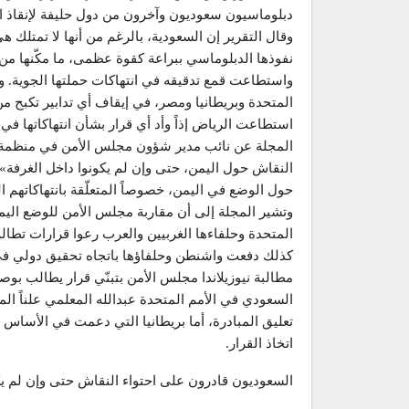
دبلوماسيون سعوديون وآخرون من دول حليفة لإنقاذ ا
وقال التقرير إن السعودية، بالرغم من أنها لا تمتلك
نفوذها الدبلوماسي ببراعة كقوة عظمى، ما مكّنها من 
واستطاعت قمع تدقيقه في انتهاكات حملتها الجوية. ون
المتحدة وبريطانيا ومصر، في إيقاف أي تدابير تكبح م
استطاعت الرياض إذاً وأد أي قرار بشأن انتهاكاتها ف
المجلة عن نائب مدير شؤون مجلس الأمن في منظمة 
النقاش حول اليمن، حتى وإن لم يكونوا داخل الغرفة
حول الوضع في اليمن، خصوصاً المتعلّقة بانتهاكاتهم
وتشير المجلة إلى أن مقاربة مجلس الأمن للوضع اليمني
المتحدة وحلفاءها الغربيين والعرب رعوا قرارات تطا
كذلك دفعت واشنطن وحلفاؤها باتجاه تحقيق دولي في
مطالبة نيوزيلاندا مجلس الأمن بتبنّي قرار يطالب ب
السعودي في الأمم المتحدة عبدالله المعلمي علناً ا
تعليق المبادرة، أما بريطانيا التي دعمت في الأساس مب
اتخاذ القرار.
السعوديون قادرون على احتواء النقاش حتى وإن لم يك